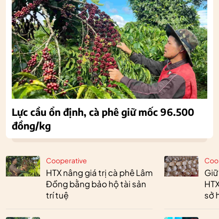
Lực cầu ổn định, cà phê giữ mốc 96.500
đồng/kg
Cooperative
Coo
HTX nâng giá trị cà phê Lâm
Giữ
Đồng bằng bảo hộ tài sản
HTX
trí tuệ
sở h