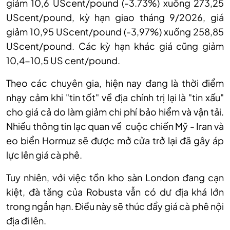
giảm 10,6 UScent/pound (-3.73%) xuống 273,25
UScent/pound, kỳ hạn
giao
tháng 9/2026, giá
giảm 10,95 UScent/pound (-3,97%) xuống 258,85
UScent/pound. Các kỳ hạn khác giá cũng giảm
10,4-10,5 US cent/pound.
Theo các chuyên gia, hiện nay đang là thời điểm
nhạy cảm khi "tin tốt" về địa chính trị lại là "tin xấu"
cho giá cả
do
làm giảm chi phí bảo hiểm và vận tải.
Nhiều thông tin lạc quan về cuộc chiến Mỹ - Iran và
eo biển Hormuz sẽ được mở cửa trở lại đã gây áp
lực lên giá cà phê.
Tuy nhiên, với việc tồn kho sàn London đang cạn
kiệt, đà tăng của Robusta vẫn có dư địa khá lớn
trong ngắn hạn. Điều này sẽ thúc đẩy giá cà phê nội
địa đi lên.