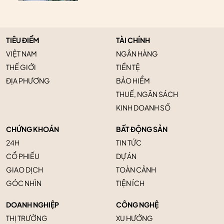
TIÊU ĐIỂM
TÀI CHÍNH
VIỆT NAM
NGÂN HÀNG
THẾ GIỚI
TIỀN TỆ
ĐỊA PHƯƠNG
BẢO HIỂM
THUẾ, NGÂN SÁCH
KINH DOANH SỐ
CHỨNG KHOÁN
BẤT ĐỘNG SẢN
24H
TIN TỨC
CỔ PHIẾU
DỰ ÁN
GIAO DỊCH
TOÀN CẢNH
GÓC NHÌN
TIỆN ÍCH
DOANH NGHIỆP
CÔNG NGHỆ
THỊ TRƯỜNG
XU HƯỚNG