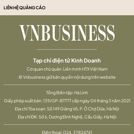
LIÊN HỆ QUẢNG CÁO
Tạp chí điện tử Kinh Doanh
Cơ quan chủ quản: Liên minh HTX Việt Nam
© Vnbusiness giữ bản quyền nội dung trên website
Tổng Biên tập: Hà Linh
Giấy phép xuất bản: 139/GP-BTTTT cấp ngày 04 tháng 3 năm 2021
Địa chỉ Tòa soạn: Số 149 Giảng Võ, P. Ô Chợ Dừa, Hà Nội
Địa chỉ ĐK: Số 6, Dương Đình Nghệ, Cầu Giấy, Hà Nội
Điện thoại:
024. 37824741