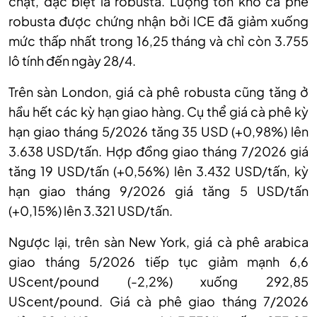
chặt, đặc biệt là robusta. Lượng tồn kho cà phê
robusta được chứng nhận bởi ICE đã giảm xuống
mức thấp nhất trong 16,25 tháng và chỉ còn 3.755
lô tính đến ngày 28/4.
Trên sàn London, giá cà phê robusta cũng tăng ở
hầu hết các kỳ hạn giao hàng. Cụ thể giá cà phê kỳ
hạn giao tháng 5/2026 tăng 35 USD (+0,98%) lên
3.638 USD/tấn. Hợp đồng giao tháng 7/2026 giá
tăng 19 USD/tấn (+0,56%) lên 3.432 USD/tấn, kỳ
hạn
giao
tháng 9/2026 giá tăng 5 USD/tấn
(+0,15%) lên 3.321 USD/tấn.
Ngược lại, trên sàn New York, giá cà phê arabica
giao
tháng
5/2026 tiếp tục giảm mạnh 6,6
UScent/pound (-2,2%) xuống 292,85
UScent/pound. Giá cà phê giao tháng 7/2026