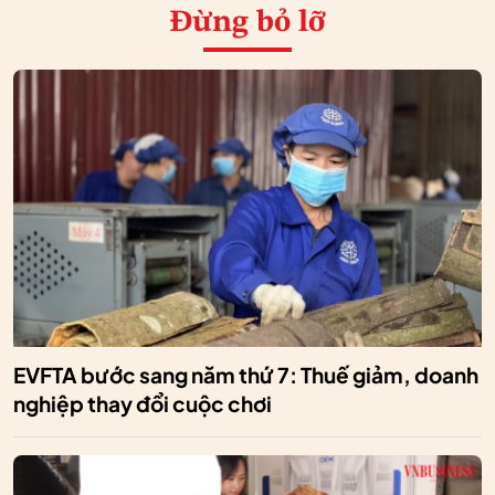
Đừng bỏ lỡ
EVFTA bước sang năm thứ 7: Thuế giảm, doanh
nghiệp thay đổi cuộc chơi