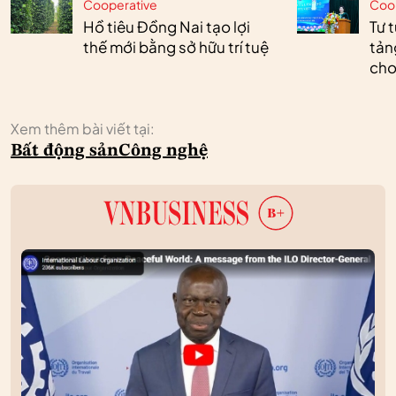
Cooperative
Coo
Hồ tiêu Đồng Nai tạo lợi
Tư 
thế mới bằng sở hữu trí tuệ
tản
cho
Xem thêm bài viết tại:
Bất động sản
Công nghệ