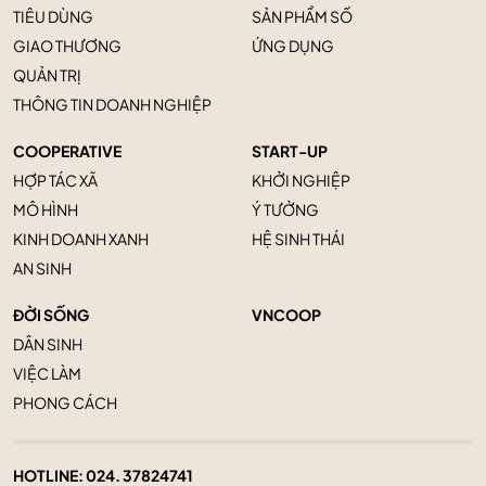
TIÊU DÙNG
SẢN PHẨM SỐ
GIAO THƯƠNG
ỨNG DỤNG
QUẢN TRỊ
THÔNG TIN DOANH NGHIỆP
COOPERATIVE
START-UP
HỢP TÁC XÃ
KHỞI NGHIỆP
MÔ HÌNH
Ý TƯỞNG
KINH DOANH XANH
HỆ SINH THÁI
AN SINH
ĐỜI SỐNG
VNCOOP
DÂN SINH
VIỆC LÀM
PHONG CÁCH
HOTLINE:
024. 37824741