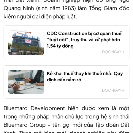
Quang Ninh (sinh năm 1983) làm Tổng Giám đốc
kiêm người đại diện pháp luật.
CDC Construction bị cơ quan thuế
“tuýt còi”, truy thu và xử phạt hơn
1,54 tỷ đồng
ĐỌC NGAY
Kê khai thuế thay khi thuê nhà: Quy
định cần nắm rõ
ĐỌC NGAY
Bluemarq Development hiện được xem là một
trong những pháp nhân chủ lực trong hệ sinh thái
Bluemarq Group - tên gọi mới của Tập đoàn Đất
Xanh. Theo mô hình mới, doanh nghiệp này đảm