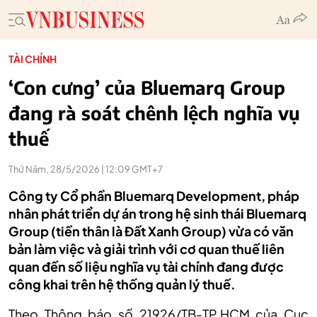
TÀI CHÍNH
‘Con cưng’ của Bluemarq Group
đang rà soát chênh lệch nghĩa vụ
thuế
Thứ Năm, 28/5/2026 | 12:09 GMT+7
Công ty Cổ phần Bluemarq Development, pháp
nhân phát triển dự án trong hệ sinh thái Bluemarq
Group (tiền thân là Đất Xanh Group) vừa có văn
bản làm việc và giải trình với cơ quan thuế liên
quan đến số liệu nghĩa vụ tài chính đang được
công khai trên hệ thống quản lý thuế.
Theo Thông báo số 21926/TB-TP.HCM của Cục