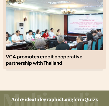
VCA promotes credit cooperative
partnership with Thailand
Ảnh
Video
Infographic
Longform
Quizz