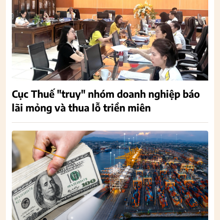
Cục Thuế "truy" nhóm doanh nghiệp báo
lãi mỏng và thua lỗ triền miên