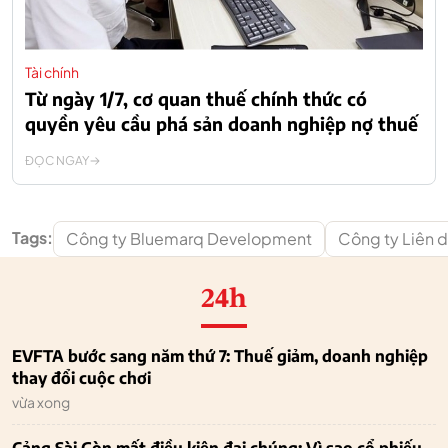
Tài chính
Từ ngày 1/7, cơ quan thuế chính thức có
quyền yêu cầu phá sản doanh nghiệp nợ thuế
ĐỌC NGAY
Tags:
Công ty Bluemarq Development
Công ty Liên 
24h
EVFTA bước sang năm thứ 7: Thuế giảm, doanh nghiệp
thay đổi cuộc chơi
vừa xong