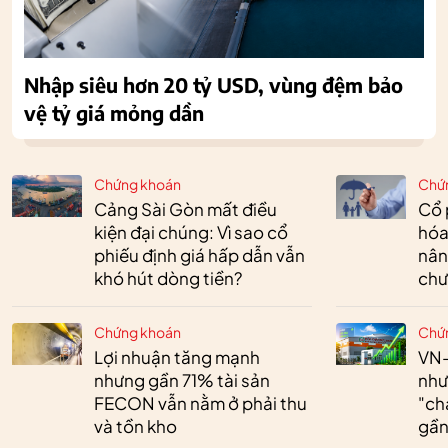
Nhập siêu hơn 20 tỷ USD, vùng đệm bảo
vệ tỷ giá mỏng dần
Chứng khoán
Chứ
Cảng Sài Gòn mất điều
Cổ 
kiện đại chúng: Vì sao cổ
hóa
phiếu định giá hấp dẫn vẫn
nân
khó hút dòng tiền?
chư
Chứng khoán
Chứ
Lợi nhuận tăng mạnh
VN-
nhưng gần 71% tài sản
như
FECON vẫn nằm ở phải thu
"ch
và tồn kho
gần 