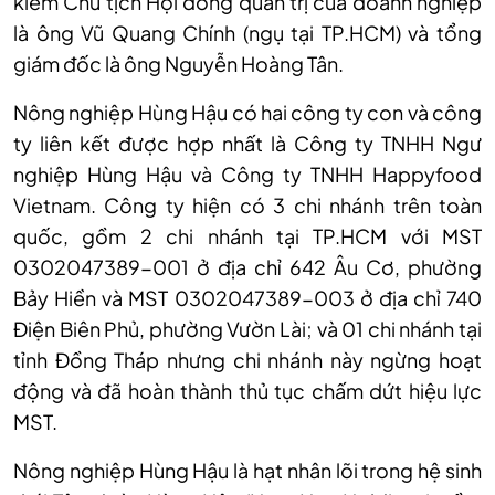
kiêm Chủ tịch Hội đồng quản trị của doanh nghiệp
là ông Vũ Quang Chính (ngụ tại TP.HCM) và tổng
giám đốc là ông Nguyễn Hoàng Tân.
Nông nghiệp Hùng Hậu có hai công ty con và công
ty liên kết được hợp nhất là Công ty TNHH Ngư
nghiệp Hùng Hậu và Công ty TNHH Happyfood
Vietnam. Công ty hiện có 3 chi nhánh trên toàn
quốc, gồm 2 chi nhánh tại TP.HCM với MST
0302047389-001 ở địa chỉ 642 Âu Cơ, phường
Bảy Hiền và MST 0302047389-003 ở địa chỉ 740
Điện Biên Phủ, phường Vườn Lài; và 01 chi nhánh tại
tỉnh Đồng Tháp nhưng chi nhánh này ngừng hoạt
động và đã hoàn thành thủ tục chấm dứt hiệu lực
MST.
Nông nghiệp Hùng Hậu là hạt nhân lõi trong hệ sinh