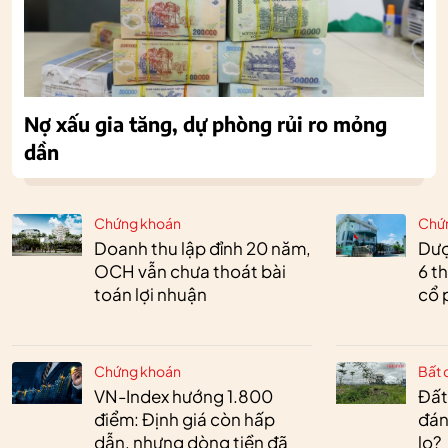
Nợ xấu gia tăng, dự phòng rủi ro mỏng
dần
Chứng khoán
Chứ
Doanh thu lập đỉnh 20 năm,
Dượ
OCH vẫn chưa thoát bài
6 t
toán lợi nhuận
cổ 
Chứng khoán
Bất 
VN-Index hướng 1.800
Đất
điểm: Định giá còn hấp
đán
dẫn, nhưng dòng tiền đã
lo?