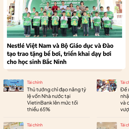
Nestlé Việt Nam và Bộ Giáo dục và Đào
tạo trao tặng bể bơi, triển khai dạy bơi
cho học sinh Bắc Ninh
Tài chính
Tài c
Thủ tướng chỉ đạo nâng tỷ
Đề 
lệ vốn Nhà nước tại
nhậ
VietinBank lên mức tối
và 
thiểu 65%
vượ
Tài chính
Tài c