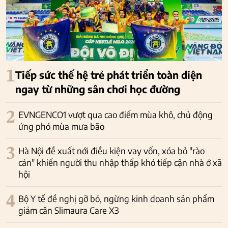
1
Tiếp sức thế hệ trẻ phát triển toàn diện
ngay từ những sân chơi học đường
2
EVNGENCO1 vượt qua cao điểm mùa khô, chủ động
ứng phó mùa mưa bão
3
Hà Nội đề xuất nới điều kiện vay vốn, xóa bỏ "rào
cản" khiến người thu nhập thấp khó tiếp cận nhà ở xã
hội
4
Bộ Y tế đề nghị gỡ bỏ, ngừng kinh doanh sản phẩm
giảm cân Slimaura Care X3