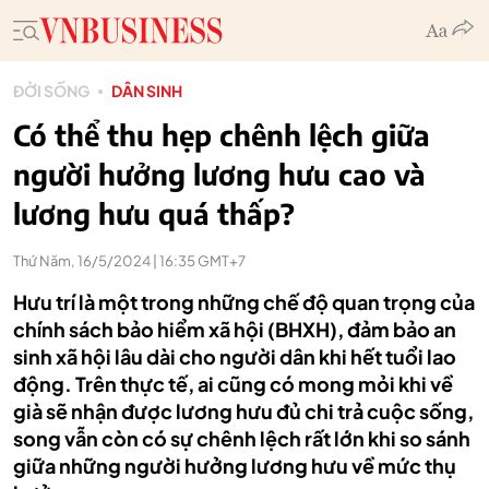
ĐỜI SỐNG
DÂN SINH
Có thể thu hẹp chênh lệch giữa
người hưởng lương hưu cao và
lương hưu quá thấp?
Thứ Năm, 16/5/2024 | 16:35 GMT+7
Hưu trí là một trong những chế độ quan trọng của
chính sách bảo hiểm xã hội (BHXH), đảm bảo an
sinh xã hội lâu dài cho người dân khi hết tuổi lao
động. Trên thực tế, ai cũng có mong mỏi khi về
già sẽ nhận được lương hưu đủ chi trả cuộc sống,
song vẫn còn có sự chênh lệch rất lớn khi so sánh
giữa những người hưởng lương hưu về mức thụ