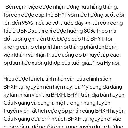
"Bên cạnh việc được nhận lương hưu hằng tháng,
tôi còn được cấp thẻ BHYT với mức hưởng suốt đời
lên đến 95%; nếu so với trước đây khi tôi còn công
tác ở UBND xã thì chỉ được hưởng 80% theo mã
đối tượng ghi trên thẻ. Được cấp thẻ BHYT, tôi
không cần lo chi phí khi mỗi tháng phải đến bệnh
viện khám và nhận thuốc uống do bị huyết áp cao,
bị đau nhức xương khớp của tuổi già…", bà My nói.
Hiểu được lợi ích, tính nhân văn của chính sách
BHXH tự nguyện nên hiện nay, bà My cũng đã đăng
ký làm nhân viên thu BHXH, BHYT trên địa bàn huyện
Cầu Ngang và cũng là một trong những tuyên
truyền viên rất tích cực góp phần cùng BHXH huyện
Cầu Ngang đưa chính sách BHXH tự nguyện đi vào
cuộc sống; để người dân trong huyện được hưởng