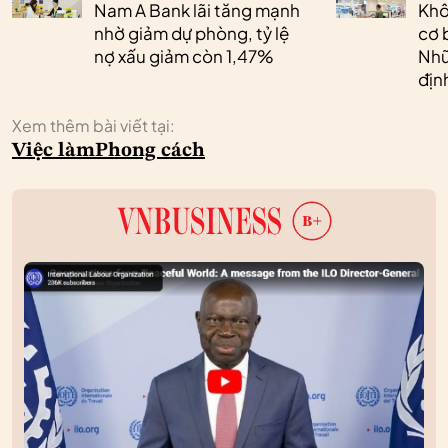
Nam A Bank lãi tăng mạnh
Khô
nhờ giảm dự phòng, tỷ lệ
cơ 
nợ xấu giảm còn 1,47%
Nhữ
địn
Xem thêm bài viết tại:
Việc làm
Phong cách