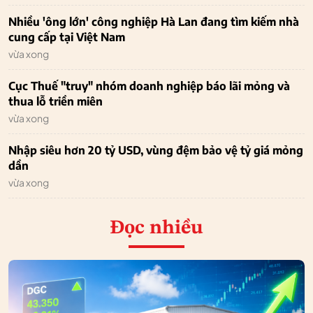
Nhiều 'ông lớn' công nghiệp Hà Lan đang tìm kiếm nhà
cung cấp tại Việt Nam
vừa xong
Cục Thuế "truy" nhóm doanh nghiệp báo lãi mỏng và
thua lỗ triền miên
vừa xong
Nhập siêu hơn 20 tỷ USD, vùng đệm bảo vệ tỷ giá mỏng
dần
vừa xong
Đọc nhiều