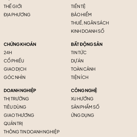
THẾ GIỚI
TIỀN TỆ
ĐỊA PHƯƠNG
BẢO HIỂM
THUẾ, NGÂN SÁCH
KINH DOANH SỐ
CHỨNG KHOÁN
BẤT ĐỘNG SẢN
24H
TIN TỨC
CỔ PHIẾU
DỰ ÁN
GIAO DỊCH
TOÀN CẢNH
GÓC NHÌN
TIỆN ÍCH
DOANH NGHIỆP
CÔNG NGHỆ
THỊ TRƯỜNG
XU HƯỚNG
TIÊU DÙNG
SẢN PHẨM SỐ
GIAO THƯƠNG
ỨNG DỤNG
QUẢN TRỊ
THÔNG TIN DOANH NGHIỆP