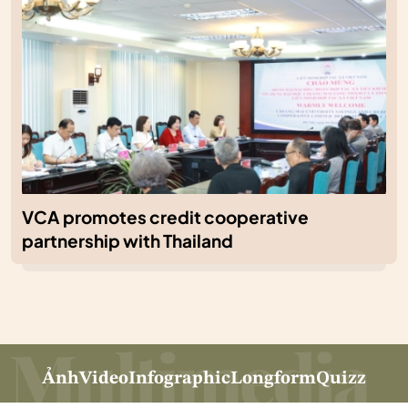
VCA promotes credit cooperative
partnership with Thailand
Ảnh
Video
Infographic
Longform
Quizz