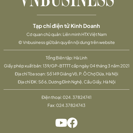
Tạp chí điện tử Kinh Doanh
Cơ quan chủ quản: Liên minh HTX Việt Nam
© Vnbusiness giữ bản quyền nội dung trên website
Tổng Biên tập: Hà Linh
Giấy phép xuất bản: 139/GP-BTTTT cấp ngày 04 tháng 3 năm 2021
Địa chỉ Tòa soạn: Số 149 Giảng Võ, P. Ô Chợ Dừa, Hà Nội
Địa chỉ ĐK: Số 6, Dương Đình Nghệ, Cầu Giấy, Hà Nội
Điện thoại:
024. 37824741
Fax:
024.37824743