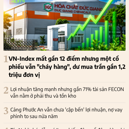
1
VN-Index mất gần 12 điểm nhưng một cổ
phiếu vẫn "cháy hàng", dư mua trần gần 1,2
triệu đơn vị
2
Lợi nhuận tăng mạnh nhưng gần 71% tài sản FECON
vẫn nằm ở phải thu và tồn kho
3
Cảng Phước An vẫn chưa 'cập bến' lợi nhuận, nợ vay
phình to sau nửa năm