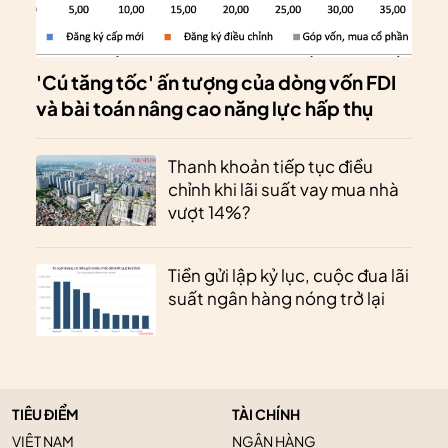
'Cú tăng tốc' ấn tượng của dòng vốn FDI
và bài toán nâng cao năng lực hấp thụ
Thanh khoản tiếp tục điều
chỉnh khi lãi suất vay mua nhà
vượt 14%?
Tiền gửi lập kỷ lục, cuộc đua lãi
suất ngân hàng nóng trở lại
TIÊU ĐIỂM
TÀI CHÍNH
VIỆT NAM
NGÂN HÀNG