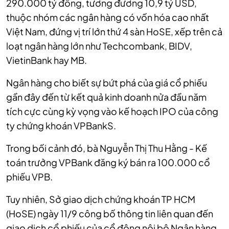
290.000 tỷ đồng, tương đương 10,9 tỷ USD,
thuộc nhóm các ngân hàng có vốn hóa cao nhất
Việt Nam, đứng vị trí lớn thứ 4 sàn HoSE, xếp trên cả
loạt ngân hàng lớn như Techcombank, BIDV,
VietinBank hay MB.
Ngân hàng cho biết sự bứt phá của giá cổ phiếu
gần đây đến từ kết quả kinh doanh nửa đầu năm
tích cực cùng kỳ vọng vào kế hoạch IPO của công
ty chứng khoán VPBankS.
Trong bối cảnh đó, bà Nguyễn Thị Thu Hằng - Kế
toán trưởng VPBank đăng ký bán ra 100.000 cổ
phiếu VPB.
Tuy nhiên, Sở giao dịch chứng khoán TP HCM
(HoSE) ngày 11/9 công bố thông tin liên quan đến
giao dịch cổ phiếu của cổ đông nội bộ Ngân hàng