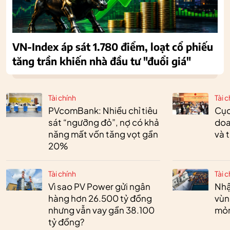
VN-Index áp sát 1.780 điểm, loạt cổ phiếu
tăng trần khiến nhà đầu tư "đuổi giá"
Tài chính
Tài c
PVcomBank: Nhiều chỉ tiêu
Cục
sát “ngưỡng đỏ”, nợ có khả
doa
năng mất vốn tăng vọt gần
và 
20%
Tài chính
Tài c
Vì sao PV Power gửi ngân
Nhậ
hàng hơn 26.500 tỷ đồng
vùn
nhưng vẫn vay gần 38.100
mỏ
tỷ đồng?