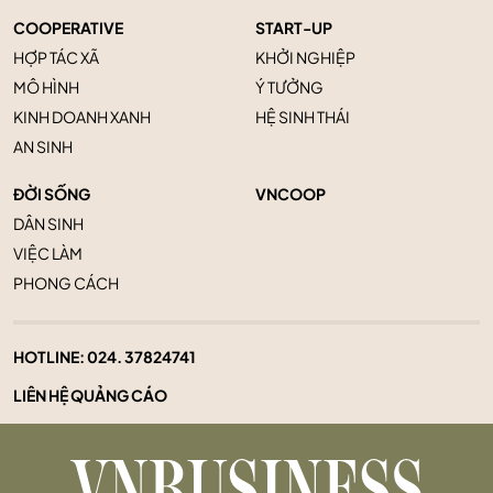
COOPERATIVE
START-UP
HỢP TÁC XÃ
KHỞI NGHIỆP
MÔ HÌNH
Ý TƯỞNG
KINH DOANH XANH
HỆ SINH THÁI
AN SINH
ĐỜI SỐNG
VNCOOP
DÂN SINH
VIỆC LÀM
PHONG CÁCH
HOTLINE:
024. 37824741
LIÊN HỆ QUẢNG CÁO