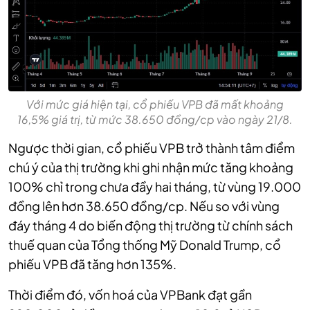
Với mức giá hiện tại, cổ phiếu VPB đã mất khoảng
16,5% giá trị, từ mức 38.650 đồng/cp vào ngày 21/8.
Ngược thời gian, cổ phiếu VPB trở thành tâm điểm
chú ý của thị trường khi ghi nhận mức tăng khoảng
100% chỉ trong chưa đầy hai tháng, từ vùng 19.000
đồng lên hơn 38.650 đồng/cp. Nếu so với vùng
đáy tháng 4 do biến động thị trường từ chính sách
thuế quan của Tổng thống Mỹ Donald Trump, cổ
phiếu VPB đã tăng hơn 135%.
Thời điểm đó, vốn hoá của VPBank đạt gần