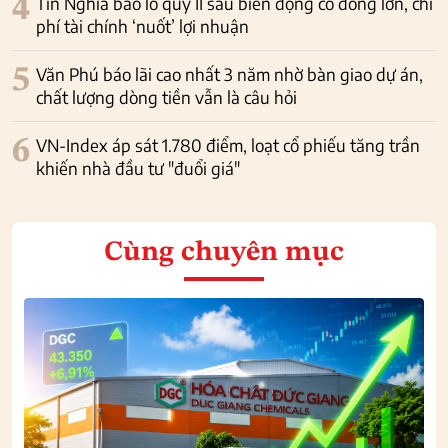
4
Tín Nghĩa báo lỗ quý II sau biến động cổ đông lớn, chi
phí tài chính ‘nuốt’ lợi nhuận
5
Văn Phú báo lãi cao nhất 3 năm nhờ bàn giao dự án,
chất lượng dòng tiền vẫn là câu hỏi
6
VN-Index áp sát 1.780 điểm, loạt cổ phiếu tăng trần
khiến nhà đầu tư "đuổi giá"
Cùng chuyên mục