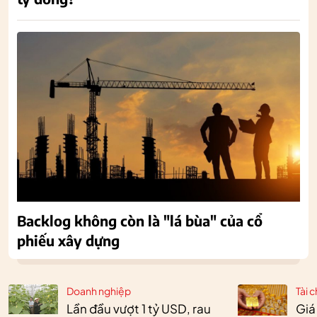
Backlog không còn là "lá bùa" của cổ
phiếu xây dựng
Doanh nghiệp
Tài c
Lần đầu vượt 1 tỷ USD, rau
Giá