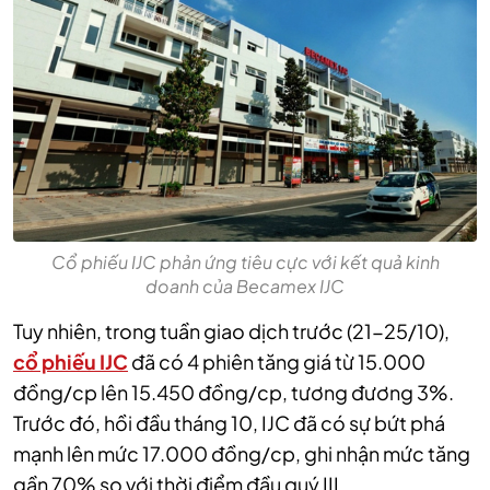
Cổ phiếu IJC phản ứng tiêu cực với kết quả kinh
doanh của Becamex IJC
Tuy nhiên, trong tuần giao dịch trước (21-25/10),
cổ phiếu IJC
đã có 4 phiên tăng giá từ 15.000
đồng/cp lên 15.450 đồng/cp, tương đương 3%.
Trước đó, hồi đầu tháng 10, IJC đã có sự bứt phá
mạnh lên mức 17.000 đồng/cp, ghi nhận mức tăng
gần 70% so với thời điểm đầu quý III.