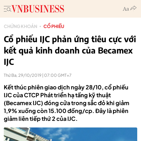
CHỨNG KHOÁN
CỔ PHIẾU
Cổ phiếu IJC phản ứng tiêu cực với
kết quả kinh doanh của Becamex
IJC
Thứ Ba, 29/10/2019 | 07:00 GMT+7
Kết thúc phiên giao dịch ngày 28/10, cổ phiếu
IJC của CTCP Phát triển hạ tầng kỹ thuật
(Becamex IJC) đóng cửa trong sắc đỏ khi giảm
1,9% xuống còn 15.100 đồng/cp. Đây là phiên
giảm liên tiếp thứ 2 của IJC.