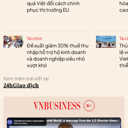
quả Việt đổi cách chinh
hóa
phục thị trường EU
cao
Tài chính
Tài c
Đề xuất giảm 30% thuế thu
Thủ
nhập hỗ trợ hộ kinh doanh
lệ 
và doanh nghiệp siêu nhỏ
Vie
vượt khó
thi
Xem thêm bài viết tại:
24h
Giao dịch