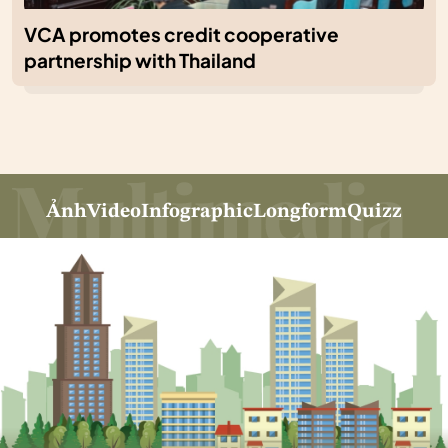
VCA promotes credit cooperative
partnership with Thailand
Ảnh
Video
Infographic
Longform
Quizz