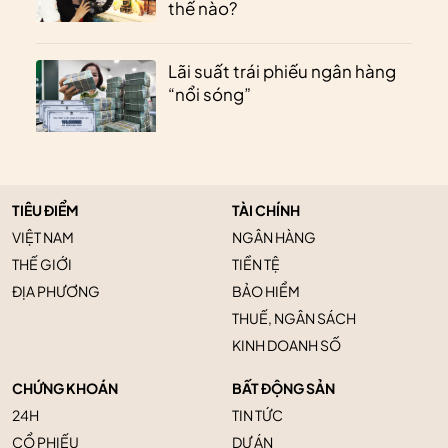
thế nào?
Lãi suất trái phiếu ngân hàng
“nổi sóng”
TIÊU ĐIỂM
TÀI CHÍNH
VIỆT NAM
NGÂN HÀNG
THẾ GIỚI
TIỀN TỆ
ĐỊA PHƯƠNG
BẢO HIỂM
THUẾ, NGÂN SÁCH
KINH DOANH SỐ
CHỨNG KHOÁN
BẤT ĐỘNG SẢN
24H
TIN TỨC
CỔ PHIẾU
DỰ ÁN