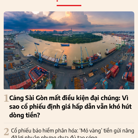
1
Cảng Sài Gòn mất điều kiện đại chúng: Vì
sao cổ phiếu định giá hấp dẫn vẫn khó hút
dòng tiền?
2
Cổ phiếu bảo hiểm phân hóa: ‘Mỏ vàng’ tiền gửi nâng
đỡ lợi nhuận nhưng chưa đủ tạo sóng