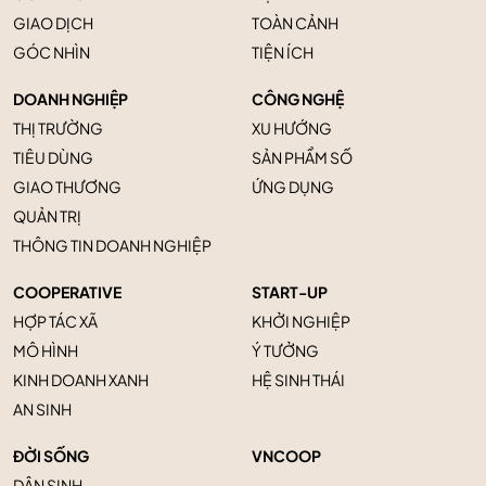
GIAO DỊCH
TOÀN CẢNH
GÓC NHÌN
TIỆN ÍCH
DOANH NGHIỆP
CÔNG NGHỆ
THỊ TRƯỜNG
XU HƯỚNG
TIÊU DÙNG
SẢN PHẨM SỐ
GIAO THƯƠNG
ỨNG DỤNG
QUẢN TRỊ
THÔNG TIN DOANH NGHIỆP
COOPERATIVE
START-UP
HỢP TÁC XÃ
KHỞI NGHIỆP
MÔ HÌNH
Ý TƯỞNG
KINH DOANH XANH
HỆ SINH THÁI
AN SINH
ĐỜI SỐNG
VNCOOP
DÂN SINH