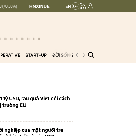
HNXINDEX:
293.44
UPCOMINDEX:
126.99
+ 0.25 (+0.09%)
PERATIVE
START-UP
ĐỜI SỐNG
PODCAST
VNCOOP
1 tỷ USD, rau quả Việt đổi cách
ị trường EU
i nghiệp của một người trẻ