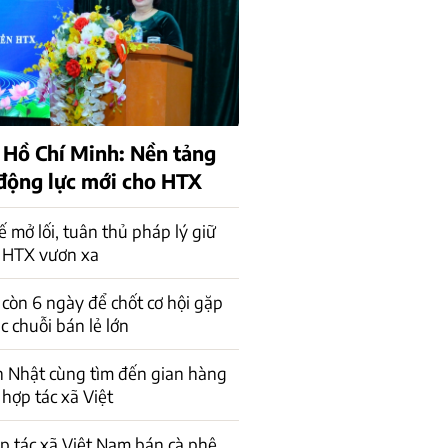
 Hồ Chí Minh: Nền tảng
 động lực mới cho HTX
ế mở lối, tuân thủ pháp lý giữ
 HTX vươn xa
 còn 6 ngày để chốt cơ hội gặp
ác chuỗi bán lẻ lớn
n Nhật cùng tìm đến gian hàng
 hợp tác xã Việt
p tác xã Việt Nam bán cà phê