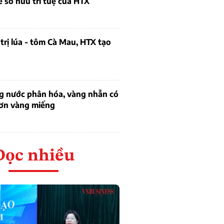
ề sở hữu trí tuệ của HTX
trị lúa - tôm Cà Mau, HTX tạo
ng nước phân hóa, vàng nhẫn có
hơn vàng miếng
Đọc nhiều