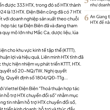
5
như doanh
riển được 333 HTX, trong đó số HTX thành
4 là 13 HTX. Điện Biên cũng đã có 7 HTX
6
An Giang t
t với doanh nghiệp sản xuất theo chuỗi
HTX để nân
ổ hợp tác tại Điện Biên đã và đang tham
óa quy mô lớn như Mắc Ca, dược liệu, lúa
ện cho khu vực kinh tế tập thể (KTTT),
uận lợi và hiệu quả, Liên minh HTX tỉnh đã
thực hiện nhiệm vụ phát triển KTTT, HTX.
ghị quyết số 20-NQ/TW, Nghị quyết
, Quyết định số 1804/QĐ-TTg...
ới Viettel Điện Biên "Thoả thuận hợp tác
in hỗ trợ HTX chuyển đổi số" nhằm mục
ng tin nhằm hỗ trợ HTX chuyển đổi số,
triển kinh doanh; hỗ trợ và thúc đẩy