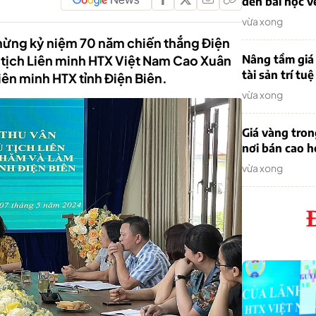
đến bài học v
vừa xong
ừng kỷ niệm 70 năm chiến thắng Điện
 tịch Liên minh HTX Việt Nam Cao Xuân
Nâng tầm giá 
tài sản trí tuệ
iên minh HTX tỉnh Điện Biên.
vừa xong
Giá vàng tro
nơi bán cao 
vừa xong