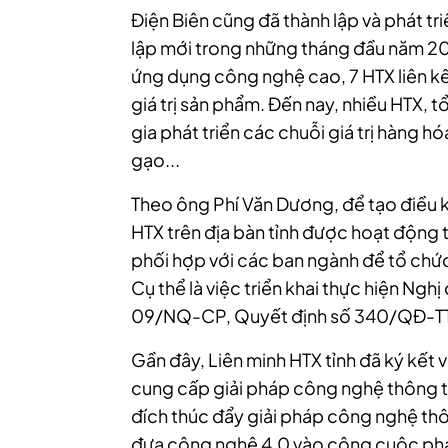
Điện Biên cũng đã thành lập và phát t
lập mới trong những tháng đầu năm 202
ứng dụng công nghệ cao, 7 HTX liên kế
giá trị sản phẩm. Đến nay, nhiều HTX, t
gia phát triển các chuỗi giá trị hàng h
gạo...
Theo ông Phí Văn Dương, để tạo điều ki
HTX trên địa bàn tỉnh được hoạt động th
phối hợp với các ban ngành để tổ chức 
Cụ thể là việc triển khai thực hiện N
09/NQ-CP, Quyết định số 340/QĐ-TTg
Gần đây, Liên minh HTX tỉnh đã ký kết v
cung cấp giải pháp công nghệ thông t
đích thúc đẩy giải pháp công nghệ thô
đưa công nghệ 4.0 vào công cuộc phát 