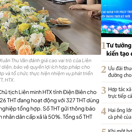
1
Tư tưởng
kiến tạo
uân Thu Vân đánh giá cao vai trò của Liên
i diện, bảo vệ quyền lợi ích hợp pháp cho
2
Ưu đãi thu
p và tổ chức thực hiện nhiệm vụ phát triển
đường cho
T, HTX.
3
Hợp tác xã
Chủ tịch Liên minh HTX tỉnh Điện Biên cho
trực tiếp c
ó 426 THT đang hoạt động với 327 THT dùng
 nghiệp tổng hợp. Số THT gửi thông báo
4
Hai ông lớ
an nhân dân cấp xã là 50%. Tổng số THT
cà phê của
Khi một hợ