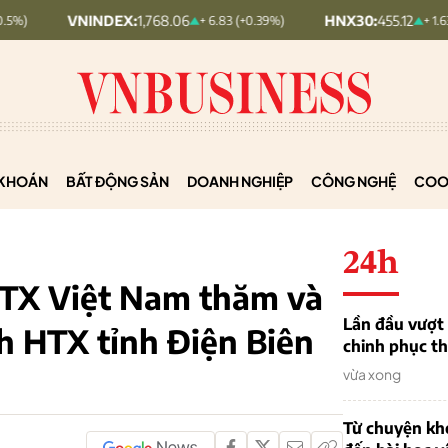
INDEX:
1,768.06
HNX30:
455.12
+ 6.83 (+0.39%)
+ 1.63 (+0.36%)
KHOÁN
BẤT ĐỘNG SẢN
DOANH NGHIỆP
CÔNG NGHỆ
COO
24h
HTX Việt Nam thăm và
Lần đầu vượt 
nh HTX tỉnh Điện Biên
chinh phục th
vừa xong
Từ chuyện khở