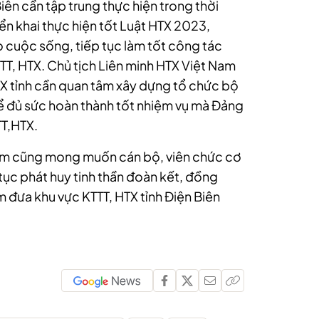
iên cần tập trung thực hiện trong thời
riển khai thực hiện tốt Luật HTX 2023,
 cuộc sống, tiếp tục làm tốt công tác
TTT, HTX. Chủ tịch Liên minh HTX Việt Nam
TX tỉnh cần quan tâm xây dựng tổ chức bộ
 đủ sức hoàn thành tốt nhiệm vụ mà Đảng
TT,HTX.
am cũng mong muốn cán bộ, viên chức cơ
 tục phát huy tinh thần đoàn kết, đồng
m đưa khu vực KTTT, HTX tỉnh Điện Biên