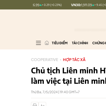
NDEX:
126.99
VN30:
1,911.09
VN
+ 0.29 (+0.23%)
+ 9.45 (+0.5%)
TIÊU ĐIỂM
TÀI CHÍNH
CHỨNG 
COOPERATIVE
HỢP TÁC XÃ
Chủ tịch Liên minh 
làm việc tại Liên mi
Thứ Ba, 7/5/2024 | 19:40 GMT+7