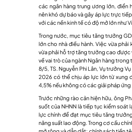
các ngân hàng trung ương lớn, điển h
nên khó dự báo và gây áp lực trực tiế
với các nền kinh tế có độ mở lớn như V
Trong nước, mục tiêu tăng trưởng GDP
lớn cho nhà điều hành. Việc vừa phải
vừa phải hỗ trợ tăng trưởng cao được v
về vai trò của ngành Ngân hàng trong 
8/5,
TS. Nguyễn Phi Lân, Vụ trưởng Vụ
2026 có thể chịu áp lực lớn từ xung 
4,5% nếu không có các giải pháp ứng 
Trước những rào cản hiện hữu, ông P
suốt của NHNN là tiếp tục kiểm soát l
lực chính để đạt mục tiêu tăng trưởn
năng suất lao động. Trong cơ cấu chính
mở rộng và dẫn dắt; chính sách tiền tệ