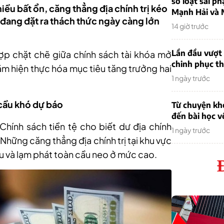
sơ loạt sai ph
hiều bất ổn, căng thẳng địa chính trị kéo
Mạnh Hải và 
ệ đang đặt ra thách thức ngày càng lớn
14 giờ trước
Lần đầu vượt 
p chặt chẽ giữa chính sách tài khóa mở
chinh phục th
hằm hiện thực hóa mục tiêu tăng trưởng hai
1 ngày trước
 cầu khó dự báo
Từ chuyện khở
đến bài học v
hính sách tiền tệ cho biết dư địa chính
1 ngày trước
 Những căng thẳng địa chính trị tại khu vực
 và lạm phát toàn cầu neo ở mức cao.