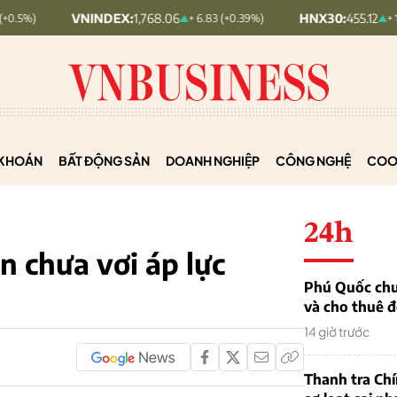
VNINDEX:
1,768.06
HNX30:
455.12
+ 6.83 (+0.39%)
+ 1.63 (+0.36%)
KHOÁN
BẤT ĐỘNG SẢN
DOANH NGHIỆP
CÔNG NGHỆ
COO
24h
n chưa vơi áp lực
Phú Quốc chu
và cho thuê đ
14 giờ trước
Thanh tra Ch