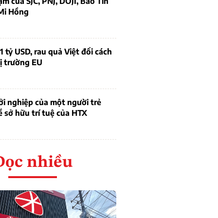
ạm của SJC, PNJ, DOJI, Bảo Tín
Mi Hồng
1 tỷ USD, rau quả Việt đổi cách
ị trường EU
i nghiệp của một người trẻ
ề sở hữu trí tuệ của HTX
Đọc nhiều