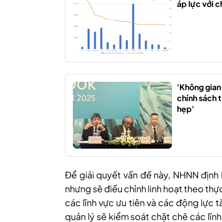
áp lực với c
'Không gia
chính sách t
hẹp'
Để giải quyết vấn đề này, NHNN định
nhưng sẽ điều chỉnh linh hoạt theo th
các lĩnh vực ưu tiên và các động lực
quản lý sẽ kiểm soát chặt chẽ các lĩn