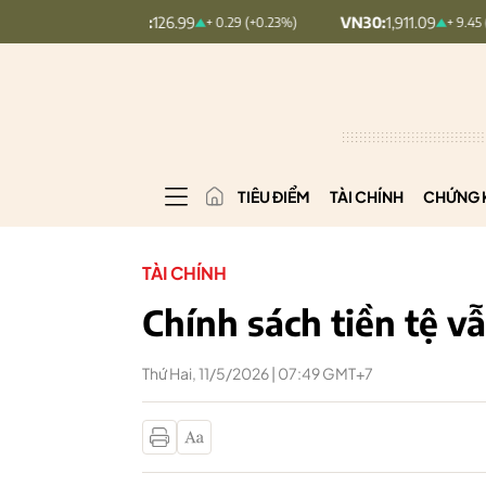
MINDEX:
126.99
VN30:
1,911.09
+ 0.29 (+0.23%)
+ 9.45 (+0.5%)
TIÊU ĐIỂM
TÀI CHÍNH
CHỨNG 
TÀI CHÍNH
Chính sách tiền tệ vẫ
Thứ Hai, 11/5/2026 | 07:49 GMT+7