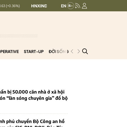
HNXINDEX:
293.44
UPCOMINDEX:
126.99
+ 0.25 (+0.09%)
PERATIVE
START-UP
ĐỜI SỐNG
PODCAST
VNCOOP
ẩn bị 50.000 căn nhà ở xã hội
ón “làn sóng chuyên gia” đổ bộ
ính phủ chuyển Bộ Công an hồ