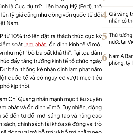
ình là Cục
dự trữ Liên bang Mỹ (
Fed
)
, trở
4
Giá vàng t
p lên tỷ giá cũng như dòng vốn quốc tế đối
nhẫn có th
iệt Nam.
5
Thủ tướng 
 từ 10% trở lên đặt ra thách thức cực kỳ
nước tại V
 kiểm soát
lạm phát
, ổn định kinh tế vĩ mô,
í như một "bộ ba bất khả thi". Tại tọa đàm
6
Nam A Ban
thúc đẩy tăng trưởng kinh tế
tổ chức ngày
phòng, tỷ 
 Dự báo, thống kê nhận định lạm phát năm
đột quốc tế và có nguy cơ vượt mục tiêu
phó kịp thời.
hạm Chí Quang nhấn mạnh mục tiêu xuyên
ạm phát và ổn định vĩ mô. Tuy nhiên, động
g sẽ đến từ đổi mới sáng tạo và nâng cao
 sách, chính sách tài khóa sẽ đóng vai trò
 sẽ đóng vai trò hỗ trợ và bổ trợ nhằm neo