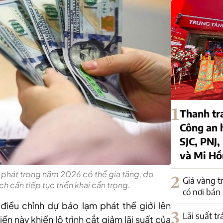
1
Thanh tr
Công an 
SJC, PNJ,
và Mi H
phát trong năm 2026 có thể gia tăng, do
2
Giá vàng t
h cần tiếp tục triển khai cẩn trọng.
có nơi bán
điều chỉnh dự báo lạm phát thế giới lên
3
Lãi suất t
 này khiến lộ trình cắt giảm lãi suất của