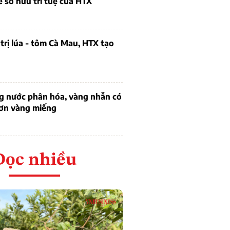
ề sở hữu trí tuệ của HTX
trị lúa - tôm Cà Mau, HTX tạo
ng nước phân hóa, vàng nhẫn có
hơn vàng miếng
Đọc nhiều