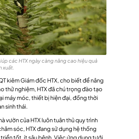
iúp các HTX ngày càng nâng cao hiệu quả
n xuất.
ĐQT kiêm Giám đốc HTX, cho biết để nâng
vào thử nghiệm, HTX đã chú trọng đào tạo
i máy móc, thiết bị hiện đại, đồng thời
 sinh thái.
hà vườn của HTX luôn tuân thủ quy trình
 chăm sóc, HTX đang sử dụng hệ thống
triển tốt, ít sâu bệnh. Việc ứng dụng tưới