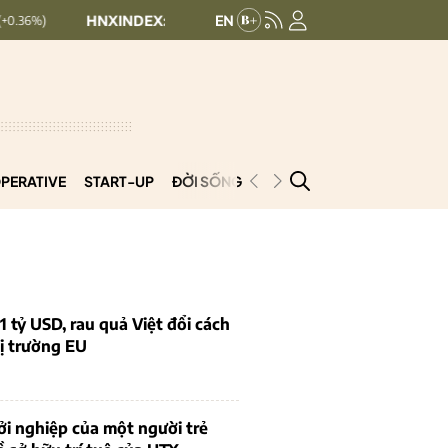
HNXINDEX:
293.44
UPCOMINDEX:
126.99
+ 0.25 (+0.09%)
PERATIVE
START-UP
ĐỜI SỐNG
PODCAST
VNCOOP
1 tỷ USD, rau quả Việt đổi cách
ị trường EU
i nghiệp của một người trẻ