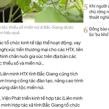
5
Khi người 
chủ công n
thoát ngh
n tộc thiểu số miền núi ở Bắc Giang được
6
Đồng bào d
ện hiệu quả.
lùi ‘ba kh
ác tổ chức kinh tế tập thể hoạt động, vay
i nghị xúc tiến thương mại cho các HTX, liên
hình chăn nuôi gia súc trên địa bàn các
 thiểu số và miền núi…
Liên minh HTX tỉnh Bắc Giang cũng tích
am trong công tác đào tạo, nâng cao trình
vùng dân tộc miền núi.
Viện Phát triển kinh tế hợp tác (Liên minh
n minh Hợp tác xã tỉnh Bắc Giang tổ chức