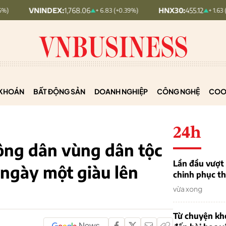
NDEX:
1,768.06
HNX30:
455.12
+ 6.83 (+0.39%)
+ 1.63 (+0.36%)
KHOÁN
BẤT ĐỘNG SẢN
DOANH NGHIỆP
CÔNG NGHỆ
COO
24h
ông dân vùng dân tộc
Lần đầu vượt 
 ngày một giàu lên
chinh phục th
vừa xong
Từ chuyện khở