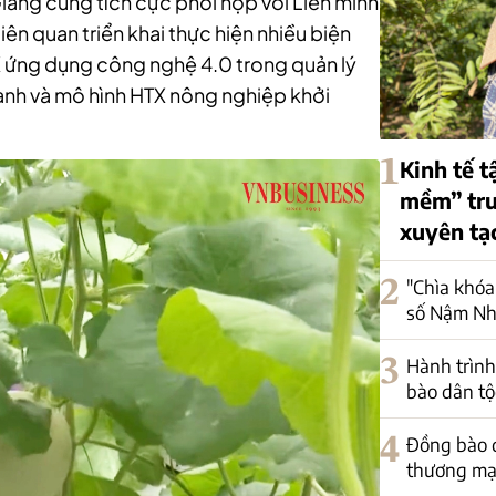
Giang cũng tích cực phối hợp với Liên minh
ên quan triển khai thực hiện nhiều biện
X ứng dụng công nghệ 4.0 trong quản lý
anh và mô hình HTX nông nghiệp khởi
1
Kinh tế t
mềm” trư
xuyên tạ
2
"Chìa khóa
số Nậm Nh
3
Hành trình
bào dân tộ
4
Đồng bào d
thương mại