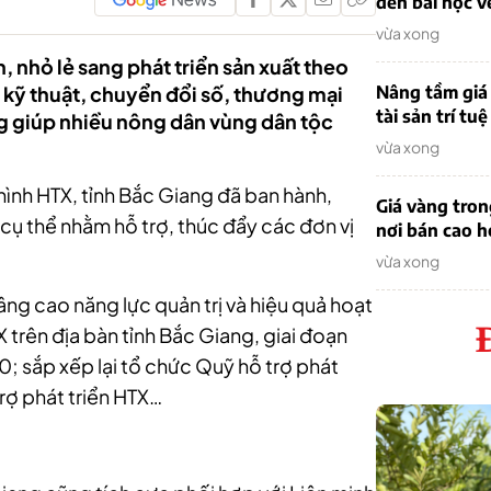
đến bài học v
vừa xong
, nhỏ lẻ sang phát triển sản xuất theo
kỹ thuật, chuyển đổi số, thương mại
Nâng tầm giá 
tài sản trí tuệ
ang giúp nhiều nông dân vùng dân tộc
vừa xong
ình HTX, tỉnh Bắc Giang đã ban hành,
Giá vàng tro
 cụ thể nhằm hỗ trợ, thúc đẩy các đơn vị
nơi bán cao 
vừa xong
âng cao năng lực quản trị và hiệu quả hoạt
trên địa bàn tỉnh Bắc Giang, giai đoạn
; sắp xếp lại tổ chức Quỹ hỗ trợ phát
trợ phát triển HTX…