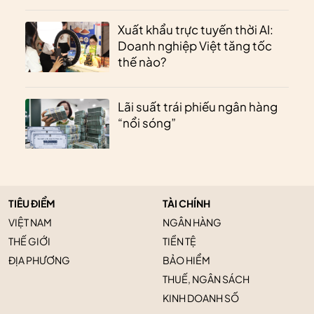
Xuất khẩu trực tuyến thời AI:
Doanh nghiệp Việt tăng tốc
thế nào?
Lãi suất trái phiếu ngân hàng
“nổi sóng”
TIÊU ĐIỂM
TÀI CHÍNH
VIỆT NAM
NGÂN HÀNG
THẾ GIỚI
TIỀN TỆ
ĐỊA PHƯƠNG
BẢO HIỂM
THUẾ, NGÂN SÁCH
KINH DOANH SỐ