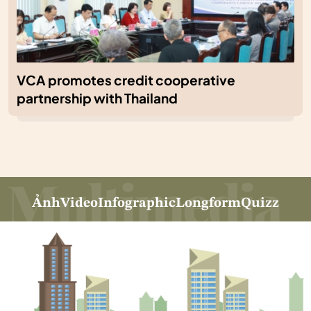
VCA promotes credit cooperative
partnership with Thailand
Ảnh
Video
Infographic
Longform
Quizz