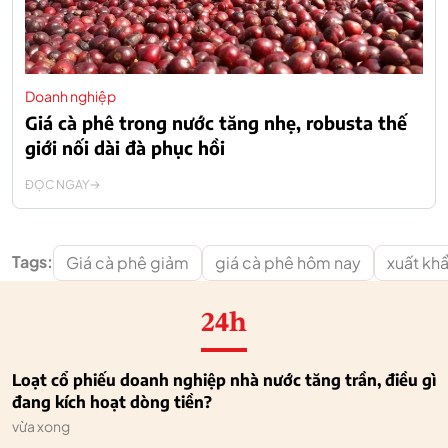
Doanh nghiệp
Giá cà phê trong nước tăng nhẹ, robusta thế
giới nối dài đà phục hồi
ĐỌC NGAY
Tags:
Giá cà phê giảm
giá cà phê hôm nay
xuất kh
24h
Loạt cổ phiếu doanh nghiệp nhà nước tăng trần, điều gì
đang kích hoạt dòng tiền?
vừa xong