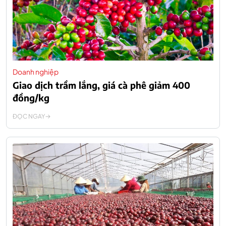
Doanh nghiệp
Giao dịch trầm lắng, giá cà phê giảm 400
đồng/kg
ĐỌC NGAY