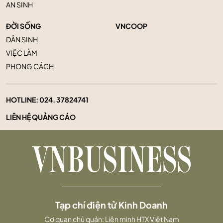
AN SINH
ĐỜI SỐNG
VNCOOP
DÂN SINH
VIỆC LÀM
PHONG CÁCH
HOTLINE:
024. 37824741
LIÊN HỆ QUẢNG CÁO
Tạp chí điện tử Kinh Doanh
Cơ quan chủ quản: Liên minh HTX Việt Nam