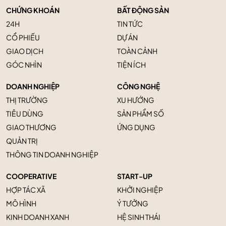
CHỨNG KHOÁN
BẤT ĐỘNG SẢN
24H
TIN TỨC
CỔ PHIẾU
DỰ ÁN
GIAO DỊCH
TOÀN CẢNH
GÓC NHÌN
TIỆN ÍCH
DOANH NGHIỆP
CÔNG NGHỆ
THỊ TRƯỜNG
XU HƯỚNG
TIÊU DÙNG
SẢN PHẨM SỐ
GIAO THƯƠNG
ỨNG DỤNG
QUẢN TRỊ
THÔNG TIN DOANH NGHIỆP
COOPERATIVE
START-UP
HỢP TÁC XÃ
KHỞI NGHIỆP
MÔ HÌNH
Ý TƯỞNG
KINH DOANH XANH
HỆ SINH THÁI