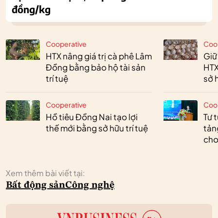
đồng/kg
Cooperative
Coo
HTX nâng giá trị cà phê Lâm
Giữ
Đồng bằng bảo hộ tài sản
HTX
trí tuệ
sở h
Cooperative
Coo
Hồ tiêu Đồng Nai tạo lợi
Tư 
thế mới bằng sở hữu trí tuệ
tản
cho
Xem thêm bài viết tại:
Bất động sản
Công nghệ