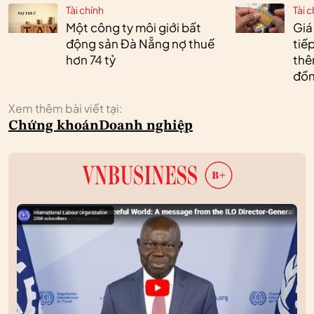
Tài chính
Tài c
Một công ty môi giới bất
Giá
động sản Đà Nẵng nợ thuế
tiế
hơn 74 tỷ
thêm
đồn
Xem thêm bài viết tại:
Chứng khoán
Doanh nghiệp