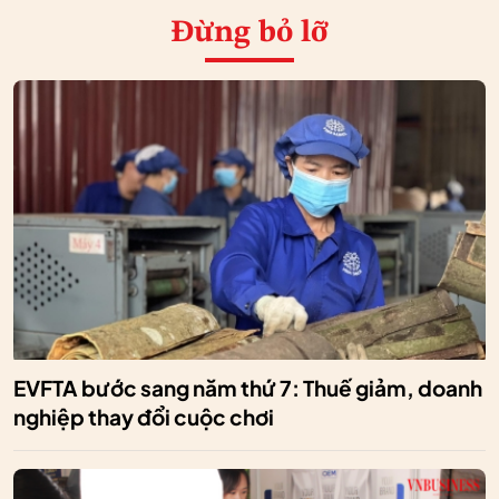
Đừng bỏ lỡ
EVFTA bước sang năm thứ 7: Thuế giảm, doanh
nghiệp thay đổi cuộc chơi