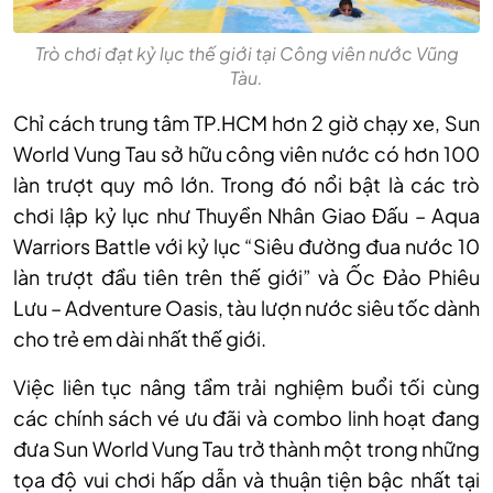
Trò chơi đạt kỷ lục thế giới tại Công viên nước Vũng
Tàu.
Chỉ cách trung tâm TP.HCM hơn 2 giờ chạy xe, Sun
World Vung Tau sở hữu công viên nước có hơn 100
làn trượt quy mô lớn. Trong đó nổi bật là các trò
chơi lập kỷ lục như Thuyền Nhân Giao Đấu – Aqua
Warriors Battle với kỷ lục “Siêu đường đua nước 10
làn trượt đầu tiên trên thế giới” và Ốc Đảo Phiêu
Lưu – Adventure Oasis, tàu lượn nước siêu tốc dành
cho trẻ em dài nhất thế giới.
Việc liên tục nâng tầm trải nghiệm buổi tối cùng
các chính sách vé ưu đãi và combo linh hoạt đang
đưa Sun World Vung Tau trở thành một trong những
tọa độ vui chơi hấp dẫn và thuận tiện bậc nhất tại