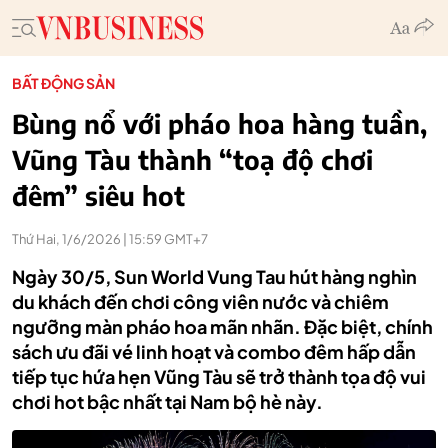
BẤT ĐỘNG SẢN
Bùng nổ với pháo hoa hàng tuần,
Vũng Tàu thành “toạ độ chơi
đêm” siêu hot
Thứ Hai, 1/6/2026 | 15:59 GMT+7
Ngày 30/5, Sun World Vung Tau hút hàng nghìn
du khách đến chơi công viên nước và chiêm
ngưỡng màn pháo hoa mãn nhãn. Đặc biệt, chính
sách ưu đãi vé linh hoạt và combo đêm hấp dẫn
tiếp tục hứa hẹn Vũng Tàu sẽ trở thành tọa độ vui
chơi hot bậc nhất tại Nam bộ hè này.