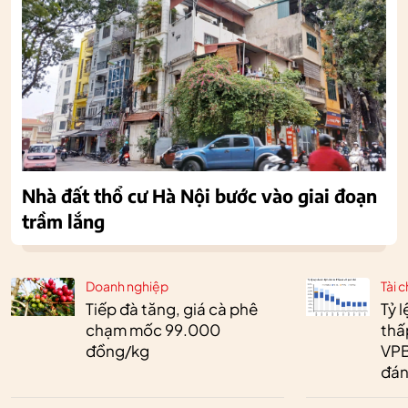
Nhà đất thổ cư Hà Nội bước vào giai đoạn
trầm lắng
Doanh nghiệp
Tài c
Tiếp đà tăng, giá cà phê
Tỷ 
chạm mốc 99.000
thấ
đồng/kg
VPB
đán