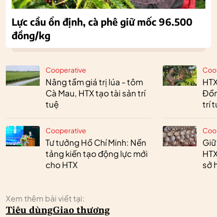
Lực cầu ổn định, cà phê giữ mốc 96.500
đồng/kg
Cooperative
Coo
Nâng tầm giá trị lúa - tôm
HTX
Cà Mau, HTX tạo tài sản trí
Đồn
tuệ
trí 
Cooperative
Coo
Tư tưởng Hồ Chí Minh: Nền
Giữ
tảng kiến tạo động lực mới
HTX
cho HTX
sở h
Xem thêm bài viết tại:
Tiêu dùng
Giao thương