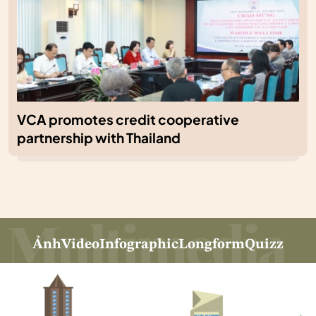
VCA promotes credit cooperative
partnership with Thailand
Ảnh
Video
Infographic
Longform
Quizz