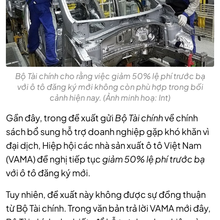
Bộ Tài chính cho rằng việc giảm 50% lệ phí trước bạ
với ô tô đăng ký mới không còn phù hợp trong bối
cảnh hiện nay. (Ảnh minh hoạ: Int)
Gần đây, trong đề xuất gửi
Bộ Tài chính
về chính
sách bổ sung hỗ trợ doanh nghiệp gặp khó khăn vì
đại dịch, Hiệp hội các nhà sản xuất ô tô Việt Nam
(VAMA) đề nghị tiếp tục
giảm 50% lệ phí trước bạ
với
ô tô
đăng ký mới.
Tuy nhiên, đề xuất này không được sự đồng thuận
từ Bộ Tài chính. Trong văn bản trả lời VAMA mới đây,