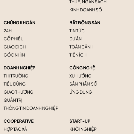
THUẾ, NGÂN SÁCH
KINH DOANH SỐ
CHỨNG KHOÁN
BẤT ĐỘNG SẢN
24H
TIN TỨC
CỔ PHIẾU
DỰ ÁN
GIAO DỊCH
TOÀN CẢNH
GÓC NHÌN
TIỆN ÍCH
DOANH NGHIỆP
CÔNG NGHỆ
THỊ TRƯỜNG
XU HƯỚNG
TIÊU DÙNG
SẢN PHẨM SỐ
GIAO THƯƠNG
ỨNG DỤNG
QUẢN TRỊ
THÔNG TIN DOANH NGHIỆP
COOPERATIVE
START-UP
HỢP TÁC XÃ
KHỞI NGHIỆP