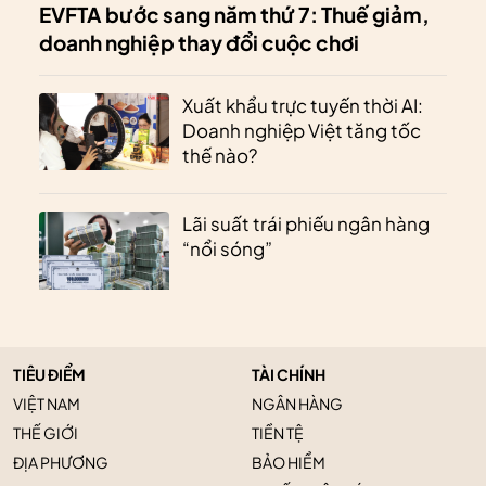
EVFTA bước sang năm thứ 7: Thuế giảm,
doanh nghiệp thay đổi cuộc chơi
Xuất khẩu trực tuyến thời AI:
Doanh nghiệp Việt tăng tốc
thế nào?
Lãi suất trái phiếu ngân hàng
“nổi sóng”
TIÊU ĐIỂM
TÀI CHÍNH
VIỆT NAM
NGÂN HÀNG
THẾ GIỚI
TIỀN TỆ
ĐỊA PHƯƠNG
BẢO HIỂM