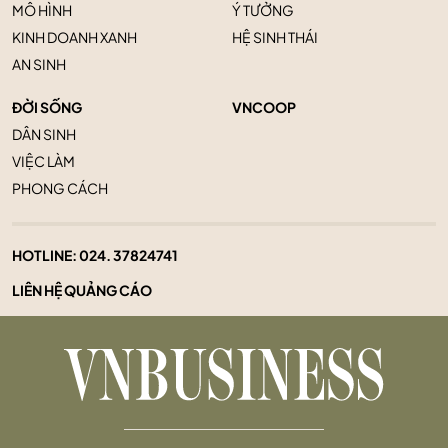
MÔ HÌNH
Ý TƯỞNG
KINH DOANH XANH
HỆ SINH THÁI
AN SINH
ĐỜI SỐNG
VNCOOP
DÂN SINH
VIỆC LÀM
PHONG CÁCH
HOTLINE:
024. 37824741
LIÊN HỆ QUẢNG CÁO