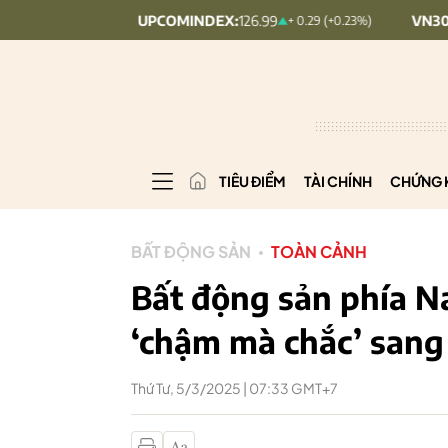
UPCOMINDEX:
126.99
VN30:
1,911.09
+0.09%)
+ 0.29 (+0.23%)
TIÊU ĐIỂM
TÀI CHÍNH
CHỨNG 
BẤT ĐỘNG SẢN
TOÀN CẢNH
Bất động sản phía N
‘chậm mà chắc’ sang
Thứ Tư, 5/3/2025 | 07:33 GMT+7