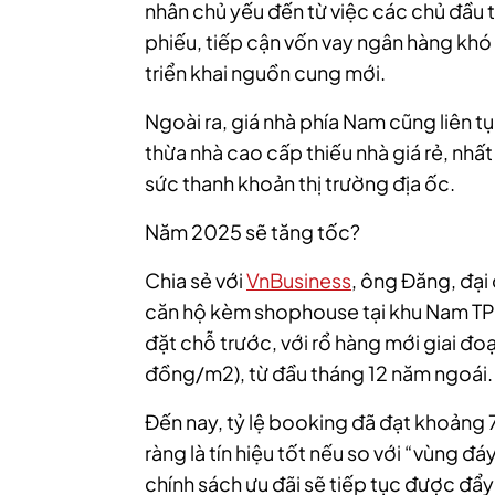
nhân chủ yếu đến từ việc các chủ đầu tư
phiếu, tiếp cận vốn vay ngân hàng khó
triển khai nguồn cung mới.
Ngoài ra, giá nhà phía Nam cũng liên tụ
thừa nhà cao cấp thiếu nhà giá rẻ, nh
sức thanh khoản thị trường địa ốc.
Năm 2025 sẽ tăng tốc?
Chia sẻ với
VnBusiness
, ông Đăng, đại
căn hộ kèm shophouse tại khu Nam TP
đặt chỗ trước, với rổ hàng mới giai đoạ
đồng/m2), từ đầu tháng 12 năm ngoái.
Đến nay, tỷ lệ booking đã đạt khoảng
ràng là tín hiệu tốt nếu so với “vùng
chính sách ưu đãi sẽ tiếp tục được đẩ