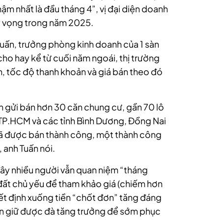
ậm nhất là đầu tháng 4”, vị đại diện doanh
kỳ vọng trong năm 2025.
 Tuấn, trưởng phòng kinh doanh của 1 sàn
ho hay kể từ cuối năm ngoái, thị trường
, tốc độ thanh khoản và giá bán theo đó
 gửi bán hơn 30 căn chung cư, gần 70 lô
ở TP.HCM và các tỉnh Bình Dương, Đồng Nai
ã được bán thành công, một thành công
 anh Tuấn nói.
đây nhiều người vẫn quan niệm “tháng
 đất chủ yếu để tham khảo giá (chiếm hơn
ết định xuống tiền “chốt đơn” tăng đáng
sản giữ được đà tăng trưởng để sớm phục