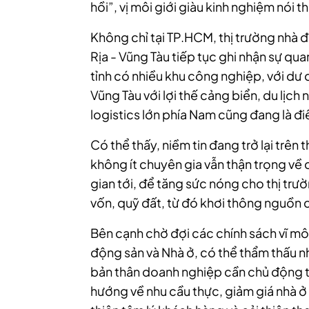
hồi”, vị môi giới giàu kinh nghiệm nói t
Không chỉ tại TP.HCM, thị trường nhà đ
Rịa - Vũng Tàu tiếp tục ghi nhận sự qua
tỉnh có nhiều khu công nghiệp, với dư đ
Vũng Tàu với lợi thế cảng biển, du lịch
logistics lớn phía Nam cũng đang là đi
Có thể thấy, niềm tin đang trở lại trên 
không ít chuyên gia vẫn thận trọng về c
gian tới, để tăng sức nóng cho thị trư
vốn, quỹ đất, từ đó khơi thông nguồn 
Bên cạnh chờ đợi các chính sách vĩ mô,
động sản và Nhà ở, có thể thẩm thấu n
bản thân doanh nghiệp cần chủ động tá
hướng về nhu cầu thực, giảm giá nhà ở 