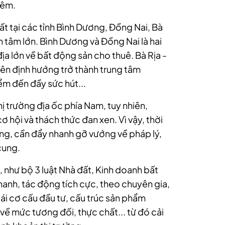
hêm.
ất tại các tỉnh Bình Dương, Đồng Nai, Bà
n tâm lớn. Bình Dương và Đồng Nai là hai
ịa lớn về bất động sản cho thuê. Bà Rịa -
 nên định hướng trở thành trung tâm
ểm đến đầy sức hút...
thị trường địa ốc phía Nam, tuy nhiên,
ơ hội và thách thức đan xen. Vì vậy, thời
ờng, cần đẩy nhanh gỡ vướng về pháp lý,
cung.
 như bộ 3 luật Nhà đất, Kinh doanh bất
hanh, tác động tích cực, theo chuyên gia,
i cơ cấu đầu tư, cấu trúc sản phẩm
về mức tương đối, thực chất... từ đó cải