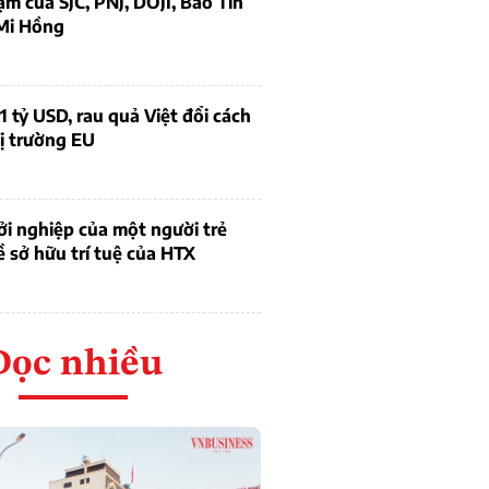
ạm của SJC, PNJ, DOJI, Bảo Tín
Mi Hồng
1 tỷ USD, rau quả Việt đổi cách
ị trường EU
i nghiệp của một người trẻ
ề sở hữu trí tuệ của HTX
Đọc nhiều