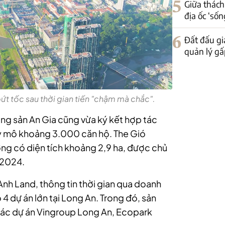
5
Giữa thách
địa ốc ‘sốn
6
Đất đấu gi
quản lý gấp
t tốc sau thời gian tiến "chậm mà chắc".
ộng sản An Gia cũng vừa ký kết hợp tác
uy mô khoảng 3.000 căn hộ. The Gió
ơng có diện tích khoảng 2,9 ha, được chủ
/2024.
Anh Land, thông tin thời gian qua doanh
 4 dự án lớn tại Long An. Trong đó, sản
 các dự án Vingroup Long An, Ecopark