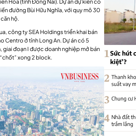
Biên Hòa (tỉnh Đồng Nai). Dự án dự kiến có
tiền đường Bùi Hữu Nghĩa, với quy mô 30
 căn hộ.
ua, công ty SEA Holdings triển khai bán
ino Centro ở tỉnh Long An. Dự án có 5
 giai đoạn I được doanh nghiệp mở bán
1
Sức hút 
 “chốt” xong 2 block.
kiệt’?
2
Thanh khoả
suất vay 
3
Chung cư H
4
Nhà đất th
trầm lắng