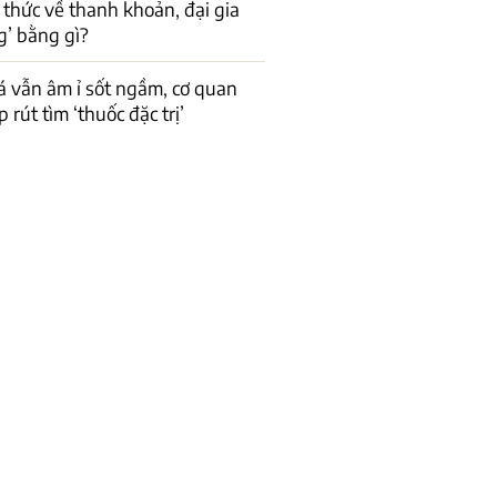
 thức về thanh khoản, đại gia
g’ bằng gì?
á vẫn âm ỉ sốt ngầm, cơ quan
 rút tìm ‘thuốc đặc trị’