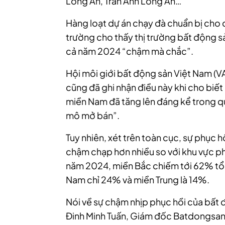
Long An, Trần Anh Long An…
Hàng loạt dự án chạy đà chuẩn bị cho 
trường cho thấy thị trường bất động 
cả năm 2024 “chậm mà chắc”.
Hội môi giới bất động sản Việt Nam (
cũng đã ghi nhận điều này khi cho biế
miền Nam đã tăng lên đáng kể trong q
mô mở bán”.
Tuy nhiên, xét trên toàn cục, sự phục h
chậm chạp hơn nhiều so với khu vực ph
năm 2024, miền Bắc chiếm tới 62% tổn
Nam chỉ 24% và miền Trung là 14%.
Nói về sự chậm nhịp phục hồi của bất
Đinh Minh Tuấn, Giám đốc Batdongsan