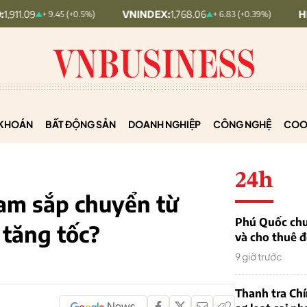
VNINDEX:
1,768.06
HNX30:
455.1
+ 9.45 (+0.5%)
+ 6.83 (+0.39%)
KHOÁN
BẤT ĐỘNG SẢN
DOANH NGHIỆP
CÔNG NGHỆ
COO
24h
am sắp chuyển từ
Phú Quốc chu
 tăng tốc?
và cho thuê đ
9 giờ trước
Thanh tra Ch