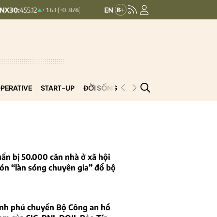
2
HNXINDEX:
293.44
UPCOMI
+ 1.63 (+0.36%)
+ 0.25 (+0.09%)
PERATIVE
START-UP
ĐỜI SỐNG
PODCAST
VNCOOP
ẩn bị 50.000 căn nhà ở xã hội
ón “làn sóng chuyên gia” đổ bộ
ính phủ chuyển Bộ Công an hồ