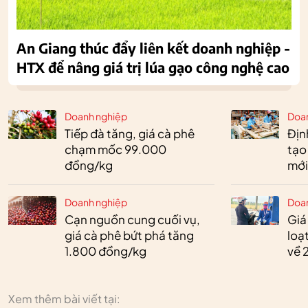
An Giang thúc đẩy liên kết doanh nghiệp -
HTX để nâng giá trị lúa gạo công nghệ cao
Doanh nghiệp
Doa
Tiếp đà tăng, giá cà phê
Định
chạm mốc 99.000
tạo
đồng/kg
mới
Doanh nghiệp
Doa
Cạn nguồn cung cuối vụ,
Giá
giá cà phê bứt phá tăng
loạ
1.800 đồng/kg
về 
Xem thêm bài viết tại: