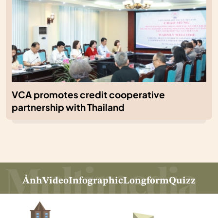
VCA promotes credit cooperative
partnership with Thailand
Ảnh
Video
Infographic
Longform
Quizz