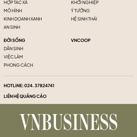
HỢP TÁC XÃ
KHỞI NGHIỆP
MÔ HÌNH
Ý TƯỞNG
KINH DOANH XANH
HỆ SINH THÁI
AN SINH
ĐỜI SỐNG
VNCOOP
DÂN SINH
VIỆC LÀM
PHONG CÁCH
HOTLINE:
024. 37824741
LIÊN HỆ QUẢNG CÁO