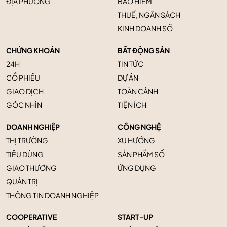
ĐỊA PHƯƠNG
BẢO HIỂM
THUẾ, NGÂN SÁCH
KINH DOANH SỐ
CHỨNG KHOÁN
BẤT ĐỘNG SẢN
24H
TIN TỨC
CỔ PHIẾU
DỰ ÁN
GIAO DỊCH
TOÀN CẢNH
GÓC NHÌN
TIỆN ÍCH
DOANH NGHIỆP
CÔNG NGHỆ
THỊ TRƯỜNG
XU HƯỚNG
TIÊU DÙNG
SẢN PHẨM SỐ
GIAO THƯƠNG
ỨNG DỤNG
QUẢN TRỊ
THÔNG TIN DOANH NGHIỆP
COOPERATIVE
START-UP