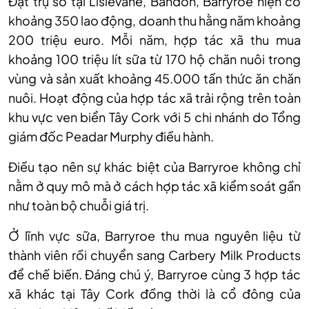
Đặt trụ sở tại Lislevane, Bandon, Barryroe hiện có
khoảng 350 lao động, doanh thu hằng năm khoảng
200 triệu euro. Mỗi năm, hợp tác xã thu mua
khoảng 100 triệu lít sữa từ 170 hộ chăn nuôi trong
vùng và sản xuất khoảng 45.000 tấn thức ăn chăn
nuôi. Hoạt động của hợp tác xã trải rộng trên toàn
khu vực ven biển Tây Cork với 5 chi nhánh do Tổng
giám đốc Peadar Murphy điều hành.
Điều tạo nên sự khác biệt của Barryroe không chỉ
nằm ở quy mô mà ở cách hợp tác xã kiểm soát gần
như toàn bộ chuỗi giá trị.
Ở lĩnh vực sữa, Barryroe thu mua nguyên liệu từ
thành viên rồi chuyển sang Carbery Milk Products
để chế biến. Đáng chú ý, Barryroe cùng 3 hợp tác
xã khác tại Tây Cork đồng thời là cổ đông của