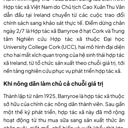
Hợp tác xã Việt Nam do Chủ tịch Cao Xuân Thu Vân
dẫn đầu tại Ireland chuyển từ các cuộc trao đổi
chính sách sang khảo sát thực tế. Điểm dừng chân
ngày 2/7 là Hợp tác xã Barryroe ở hạt Cork và Trung
tâm Nghiên cứu Hợp tác xã thuộc Đại học
University College Cork (UCC), hai mô hình đại diện
cho hai mắt xích quan trọng của hệ sinh thái hợp tác
xã Ireland, từ tổ chức sản xuất theo chuỗi giá trị, tới
nền tảng nghiên cứu phục vụ phát triển hợp tác xã.
Khi nông dân làm chủ cả chuỗi giá trị
Thành lập từ năm 1925, Barryroe là hợp tác xã thuộc
sở hữu của chính các nông dân thành viên. Sau gần
một thế kỷ phát triển, hợp tác xã này đã mở rộng
hoạt động từ thu mua sữa sang sản xuất thức ăn
chăn nuôi, giết mổ, chế biến và xuất khẩu thịt lợn,