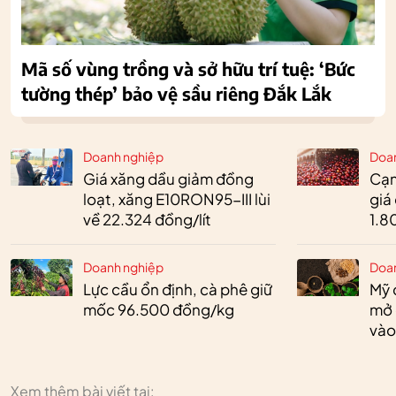
Mã số vùng trồng và sở hữu trí tuệ: ‘Bức
tường thép’ bảo vệ sầu riêng Đắk Lắk
Doanh nghiệp
Doa
Giá xăng dầu giảm đồng
Cạn
loạt, xăng E10RON95-III lùi
giá
về 22.324 đồng/lít
1.8
Doanh nghiệp
Doa
Lực cầu ổn định, cà phê giữ
Mỹ 
mốc 96.500 đồng/kg
mở 
vào
Xem thêm bài viết tại: