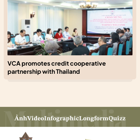
VCA promotes credit cooperative
partnership with Thailand
Ảnh
Video
Infographic
Longform
Quizz