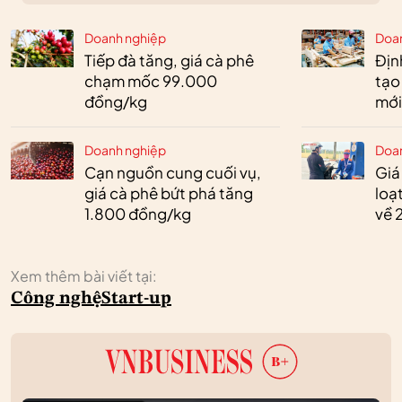
Doanh nghiệp
Doa
Tiếp đà tăng, giá cà phê
Định
chạm mốc 99.000
tạo
đồng/kg
mới
Doanh nghiệp
Doa
Cạn nguồn cung cuối vụ,
Giá
giá cà phê bứt phá tăng
loạ
1.800 đồng/kg
về 
Xem thêm bài viết tại:
Công nghệ
Start-up