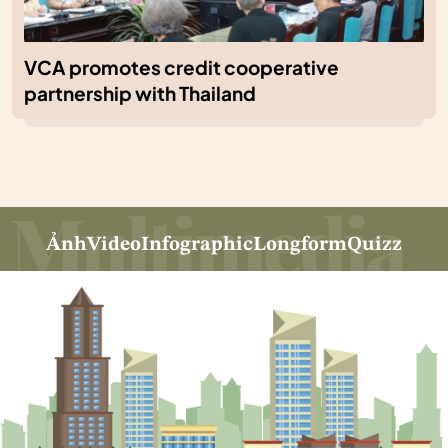
VCA promotes credit cooperative
partnership with Thailand
Ảnh
Video
Infographic
Longform
Quizz