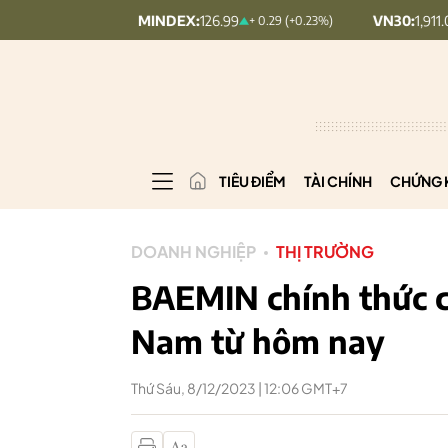
UPCOMINDEX:
126.99
VN30:
1,911.09
+ 0.29 (+0.23%)
+ 9.45 
TIÊU ĐIỂM
TÀI CHÍNH
CHỨNG 
DOANH NGHIỆP
THỊ TRƯỜNG
BAEMIN chính thức ch
Nam từ hôm nay
Thứ Sáu, 8/12/2023 | 12:06 GMT+7