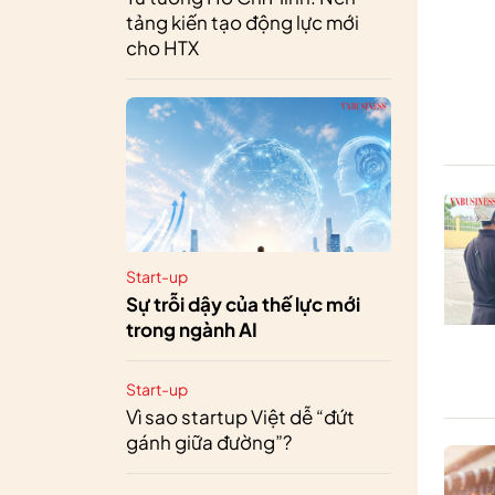
tảng kiến tạo động lực mới
cho HTX
Start-up
Sự trỗi dậy của thế lực mới
trong ngành AI
Start-up
Vì sao startup Việt dễ “đứt
gánh giữa đường”?