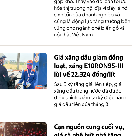
gặp khó. Thay vào đó, cần tối ưu
hóa thị trường nội địa vì đây là nơi
sinh tồn của doanh nghiệp và
cũng là động lực tăng trưởng bền
vững cho ngành chế biến gỗ và
nội thất Việt Nam.
Giá xăng dầu giảm đồng
loạt, xăng E10RON95-III
lùi về 22.324 đồng/lít
Sau 3 kỳ tăng giá liên tiếp, giá
xăng dầu trong nước đã được
điều chỉnh giảm tại kỳ điều hành
giá đầu tiên của tháng 8.
Cạn nguồn cung cuối vụ,
giá cà phê bứt phá tăng