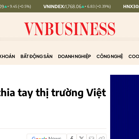
VNINDEX:
1,768.06
HNX30:
455.12
(+0.5%)
+ 6.83 (+0.39%)
KHOÁN
BẤT ĐỘNG SẢN
DOANH NGHIỆP
CÔNG NGHỆ
COO
ia tay thị trường Việt