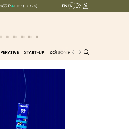
HNXINDEX:
293.44
UPCOMINDEX:
+ 1.63 (+0.36%)
+ 0.25 (+0.09%)
PERATIVE
START-UP
ĐỜI SỐNG
PODCAST
VNCOOP