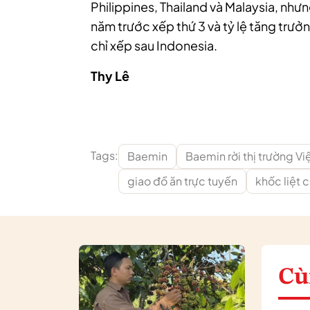
Philippines, Thailand và Malaysia, như
năm trước xếp thứ 3 và tỷ lệ tăng trư
chỉ xếp sau Indonesia.
Thy Lê
Tags:
Baemin
Baemin rời thị trường V
giao đồ ăn trực tuyến
khốc liệt 
Cù