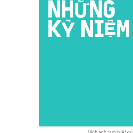
Hình ảnh tạm biệt c