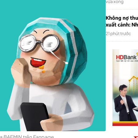
vừa xong
Không nợ thu
xuất cảnh: Nh
21 phút trước
ủa BAEMIN trên Fanpage.