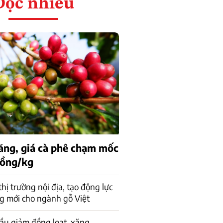
Đọc nhiều
tăng, giá cà phê chạm mốc
đồng/kg
 thị trường nội địa, tạo động lực
g mới cho ngành gỗ Việt
ầu giảm đồng loạt, xăng