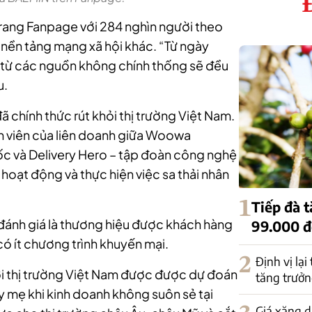
rang Fanpage với 284 nghìn người theo
 nền tảng mạng xã hội khác. “Từ ngày
 từ các nguồn không chính thống sẽ đều
u.
 chính thức rút khỏi thị trường Việt Nam.
h viên của liên doanh giữa Woowa
ốc và Delivery Hero – tập đoàn công nghệ
hoạt động và thực hiện việc sa thải nhân
1
Tiếp đà 
ánh giá là thương hiệu được khách hàng
99.000 
có ít chương trình khuyến mại.
2
Định vị lại
ời thị trường Việt Nam được được dự đoán
tăng trưởn
y mẹ khi kinh doanh không suôn sẻ tại
Giá xăng d