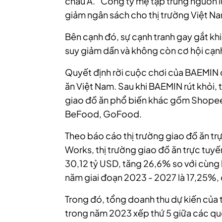
châu Á. “Công ty mẹ tập trung nguồn l
giảm ngân sách cho thị trường Việt Na
Bên cạnh đó, sự cạnh tranh gay gắt khi
suy giảm dần và không còn cơ hội cạnh 
Quyết định rời cuộc chơi của BAEMIN ch
ăn Việt Nam. Sau khi BAEMIN rút khỏi,
giao đồ ăn phổ biến khác gồm Shope
BeFood, GoFood.
Theo báo cáo thị trường giao đồ ăn 
Works, thị trường giao đồ ăn trực tuy
30,12 tỷ USD, tăng 26,6% so với cùng
năm giai đoạn 2023 - 2027 là 17,25%,
Trong đó, tổng doanh thu dự kiến của 
trong năm 2023 xếp thứ 5 giữa các qu