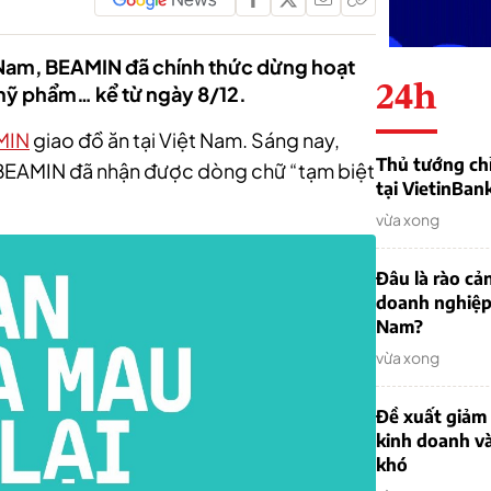
t Nam, BEAMIN đã chính thức dừng hoạt
24h
 mỹ phẩm… kể từ ngày 8/12.
MIN
giao đồ ăn tại Việt Nam. Sáng nay,
Thủ tướng chỉ
 BEAMIN đã nhận được dòng chữ “tạm biệt
tại VietinBan
vừa xong
Đâu là rào cản
doanh nghiệp
Nam?
vừa xong
Đề xuất giảm
kinh doanh v
khó