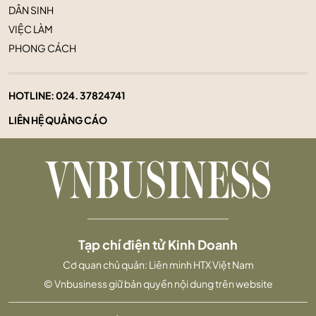
DÂN SINH
VIỆC LÀM
PHONG CÁCH
HOTLINE:
024. 37824741
LIÊN HỆ QUẢNG CÁO
Tạp chí điện tử Kinh Doanh
Cơ quan chủ quản: Liên minh HTX Việt Nam
© Vnbusiness giữ bản quyền nội dung trên website