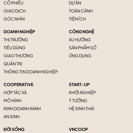
CỔ PHIẾU
DỰ ÁN
GIAO DỊCH
TOÀN CẢNH
GÓC NHÌN
TIỆN ÍCH
DOANH NGHIỆP
CÔNG NGHỆ
THỊ TRƯỜNG
XU HƯỚNG
TIÊU DÙNG
SẢN PHẨM SỐ
GIAO THƯƠNG
ỨNG DỤNG
QUẢN TRỊ
THÔNG TIN DOANH NGHIỆP
COOPERATIVE
START-UP
HỢP TÁC XÃ
KHỞI NGHIỆP
MÔ HÌNH
Ý TƯỞNG
KINH DOANH XANH
HỆ SINH THÁI
AN SINH
ĐỜI SỐNG
VNCOOP