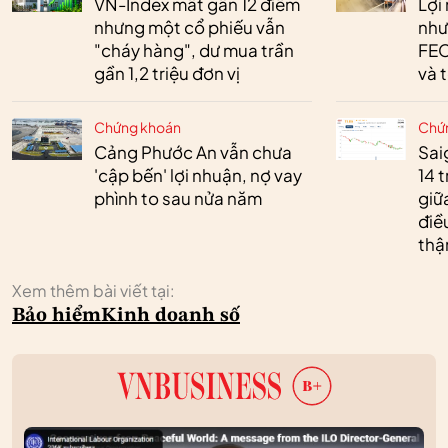
VN-Index mất gần 12 điểm
Lợi
nhưng một cổ phiếu vẫn
như
"cháy hàng", dư mua trần
FEC
gần 1,2 triệu đơn vị
và 
Chứng khoán
Chứ
Cảng Phước An vẫn chưa
Sai
'cập bến' lợi nhuận, nợ vay
14 t
phình to sau nửa năm
giữ
điề
thậ
Xem thêm bài viết tại:
Bảo hiểm
Kinh doanh số