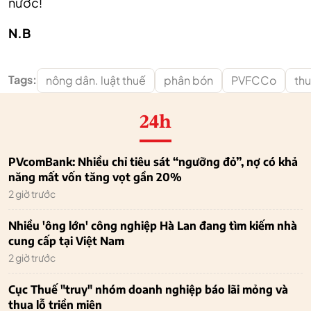
nước!
N.B
Tags:
nông dân. luật thuế
phân bón
PVFCCo
th
24h
PVcomBank: Nhiều chỉ tiêu sát “ngưỡng đỏ”, nợ có khả
năng mất vốn tăng vọt gần 20%
2 giờ trước
Nhiều 'ông lớn' công nghiệp Hà Lan đang tìm kiếm nhà
cung cấp tại Việt Nam
2 giờ trước
Cục Thuế "truy" nhóm doanh nghiệp báo lãi mỏng và
thua lỗ triền miên