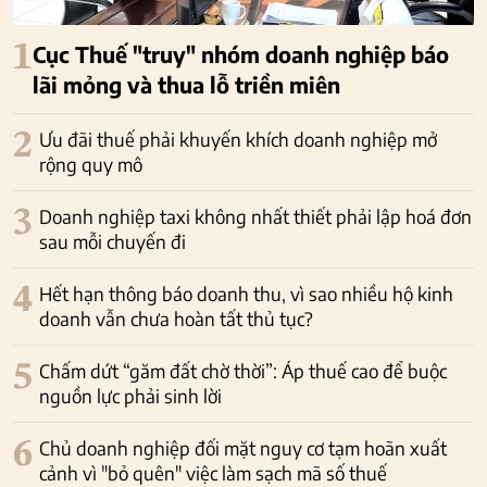
1
Cục Thuế "truy" nhóm doanh nghiệp báo
lãi mỏng và thua lỗ triền miên
2
Ưu đãi thuế phải khuyến khích doanh nghiệp mở
rộng quy mô
3
Doanh nghiệp taxi không nhất thiết phải lập hoá đơn
sau mỗi chuyến đi
4
Hết hạn thông báo doanh thu, vì sao nhiều hộ kinh
doanh vẫn chưa hoàn tất thủ tục?
5
Chấm dứt “găm đất chờ thời”: Áp thuế cao để buộc
nguồn lực phải sinh lời
6
Chủ doanh nghiệp đối mặt nguy cơ tạm hoãn xuất
cảnh vì "bỏ quên" việc làm sạch mã số thuế