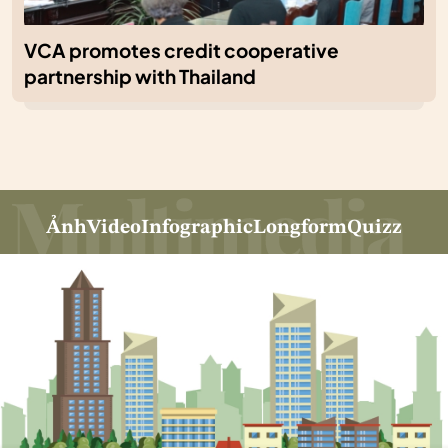
VCA promotes credit cooperative
partnership with Thailand
Ảnh
Video
Infographic
Longform
Quizz