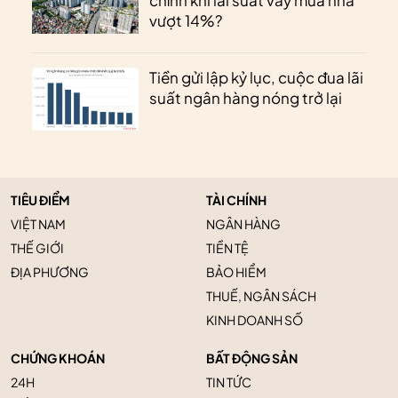
chỉnh khi lãi suất vay mua nhà
vượt 14%?
Tiền gửi lập kỷ lục, cuộc đua lãi
suất ngân hàng nóng trở lại
TIÊU ĐIỂM
TÀI CHÍNH
VIỆT NAM
NGÂN HÀNG
THẾ GIỚI
TIỀN TỆ
ĐỊA PHƯƠNG
BẢO HIỂM
THUẾ, NGÂN SÁCH
KINH DOANH SỐ
CHỨNG KHOÁN
BẤT ĐỘNG SẢN
24H
TIN TỨC