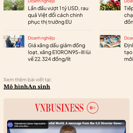
Doanh nghiệp
Doa
Lần đầu vượt 1 tỷ USD, rau
Tiế
quả Việt đổi cách chinh
chạ
phục thị trường EU
đồn
Doanh nghiệp
Doa
Giá xăng dầu giảm đồng
Định
loạt, xăng E10RON95-III lùi
tạo
về 22.324 đồng/lít
mới
Xem thêm bài viết tại:
Mô hình
An sinh