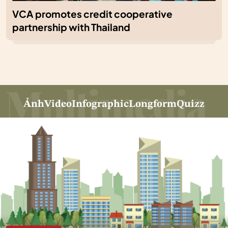
VCA promotes credit cooperative
partnership with Thailand
Ảnh
Video
Infographic
Longform
Quizz