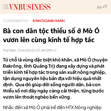
COOPERATIVE
KINH DOANH XANH
Bà con dân tộc thiểu số ở Mò Ó
vươn lên cùng kinh tế hợp tác
Thứ Năm, 17/4/2025 | 07:48 GMT+7
Từ chỗ là vùng đặc biệt khó khăn, xã Mò Ó (huyện
Đakrông, tỉnh Quảng Trị) đang xây dựng và phát
triển kinh tế hợp tác trong sản xuất nông nghiệp,
tận dụng nguyên liệu bản địa với hiệu quả nhất
định. Qua đó giúp đời sống người dân, bà con
thiểu số nơi đây ngày càng cải thiện, từng bước
vươn lên thoát nghèo bền vững.
Nhắc đến xã Mò Ó phải kể đến HTX Nông nghiệp