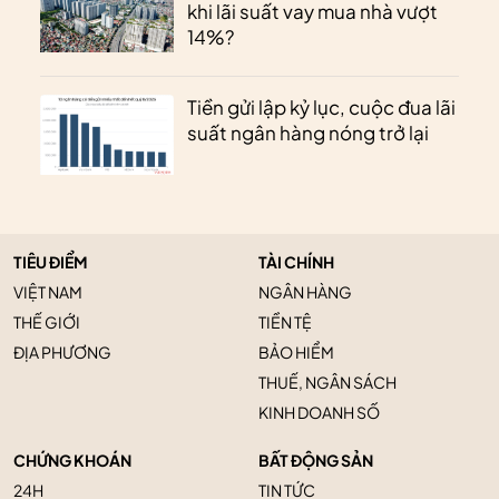
khi lãi suất vay mua nhà vượt
14%?
Tiền gửi lập kỷ lục, cuộc đua lãi
suất ngân hàng nóng trở lại
TIÊU ĐIỂM
TÀI CHÍNH
VIỆT NAM
NGÂN HÀNG
THẾ GIỚI
TIỀN TỆ
ĐỊA PHƯƠNG
BẢO HIỂM
THUẾ, NGÂN SÁCH
KINH DOANH SỐ
CHỨNG KHOÁN
BẤT ĐỘNG SẢN
24H
TIN TỨC