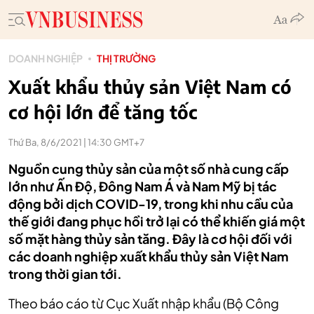
DOANH NGHIỆP
THỊ TRƯỜNG
Xuất khẩu thủy sản Việt Nam có
cơ hội lớn để tăng tốc
Thứ Ba, 8/6/2021 | 14:30 GMT+7
Nguồn cung thủy sản của một số nhà cung cấp
lớn như Ấn Độ, Đông Nam Á và Nam Mỹ bị tác
động bởi dịch COVID-19, trong khi nhu cầu của
thế giới đang phục hồi trở lại có thể khiến giá một
số mặt hàng thủy sản tăng. Đây là cơ hội đối với
các doanh nghiệp xuất khẩu thủy sản Việt Nam
trong thời gian tới.
Theo báo cáo từ Cục Xuất nhập khẩu (Bộ Công