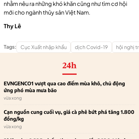
nhằm nêu ra những khó khăn cũng như tìm cơ hội
mới cho ngành thủy sản Việt Nam.
Thy Lê
Tags:
Cục Xuất nhập khẩu
dịch Covid-19
hội nghị 
24h
EVNGENCO1 vượt qua cao điểm mùa khô, chủ động
ứng phó mùa mưa bão
vừa xong
Cạn nguồn cung cuối vụ, giá cà phê bứt phá tăng 1.800
đồng/kg
vừa xong