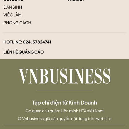
DÂN SINH
VIỆC LÀM
PHONG CÁCH
HOTLINE:
024. 37824741
LIÊN HỆ QUẢNG CÁO
Tạp chí điện tử Kinh Doanh
Cơ quan chủ quản: Liên minh HTX Việt Nam
© Vnbusiness giữ bản quyền nội dung trên website