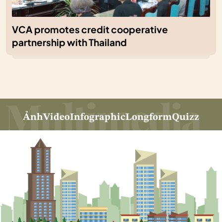
VCA promotes credit cooperative
partnership with Thailand
Ảnh
Video
Infographic
Longform
Quizz