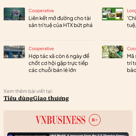
Cooperative
Lon
Liên kết mở đường cho tài
'Chì
sản trí tuệ của HTX bứt phá
tuệ
Cooperative
Coo
Hợp tác xã còn 6 ngày để
Mã 
chốt cơ hội gặp trực tiếp
trí
các chuỗi bán lẻ lớn
bảo
Xem thêm bài viết tại:
Tiêu dùng
Giao thương