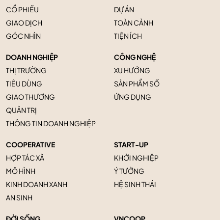
CỔ PHIẾU
DỰ ÁN
GIAO DỊCH
TOÀN CẢNH
GÓC NHÌN
TIỆN ÍCH
DOANH NGHIỆP
CÔNG NGHỆ
THỊ TRƯỜNG
XU HƯỚNG
TIÊU DÙNG
SẢN PHẨM SỐ
GIAO THƯƠNG
ỨNG DỤNG
QUẢN TRỊ
THÔNG TIN DOANH NGHIỆP
COOPERATIVE
START-UP
HỢP TÁC XÃ
KHỞI NGHIỆP
MÔ HÌNH
Ý TƯỞNG
KINH DOANH XANH
HỆ SINH THÁI
AN SINH
ĐỜI SỐNG
VNCOOP