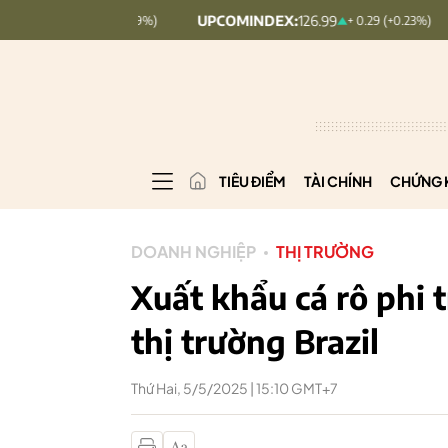
UPCOMINDEX:
126.99
VNIND
+ 0.25 (+0.09%)
+ 0.29 (+0.23%)
TIÊU ĐIỂM
TÀI CHÍNH
CHỨNG 
DOANH NGHIỆP
THỊ TRƯỜNG
Xuất khẩu cá rô phi t
thị trường Brazil
Thứ Hai, 5/5/2025 | 15:10 GMT+7