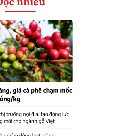
Đọc nhiều
tăng, giá cà phê chạm mốc
đồng/kg
 thị trường nội địa, tạo động lực
g mới cho ngành gỗ Việt
ầu giảm đồng loạt, xăng