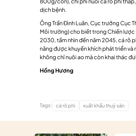
800g/con), chi phí nuôi cá rô phi thấ
dịch bệnh.
Ông Trần Đình Luân, Cục trưởng Cục T
Môi trường) cho biết trong Chiến lược
2030, tầm nhìn đến năm 2045, cá rô p
năng được khuyến khích phát triển và
không chỉ nuôi ao mà còn khai thác đ
Hồng Hương
Tags:
cá rô phi
xuất khẩu thuỷ sản