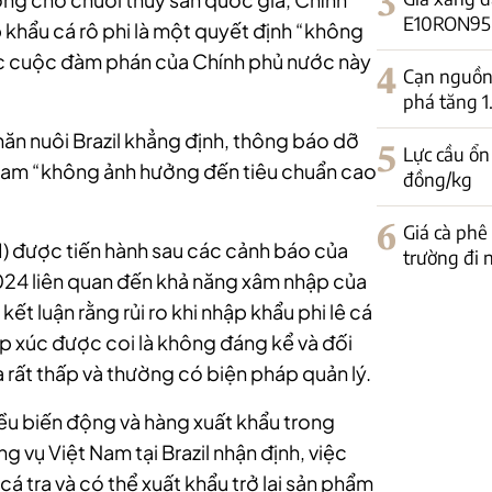
3
E10RON95-II
 khẩu cá rô phi là một quyết định “không
ác cuộc đàm phán của Chính phủ nước này
4
Cạn nguồn 
phá tăng 
ăn nuôi Brazil khẳng định, thông báo dỡ
5
Lực cầu ổn
t Nam “không ảnh hưởng đến tiêu chuẩn cao
đồng/kg
6
Giá cà phê
RI) được tiến hành sau các cảnh báo của
trường đi
24 liên quan đến khả năng xâm nhập của
ết luận rằng rủi ro khi nhập khẩu phi lê cá
iếp xúc được coi là không đáng kể và đối
à rất thấp và thường có biện pháp quản lý.
hiều biến động và hàng xuất khẩu trong
g vụ Việt Nam tại Brazil nhận định, việc
á tra và có thể xuất khẩu trở lại sản phẩm