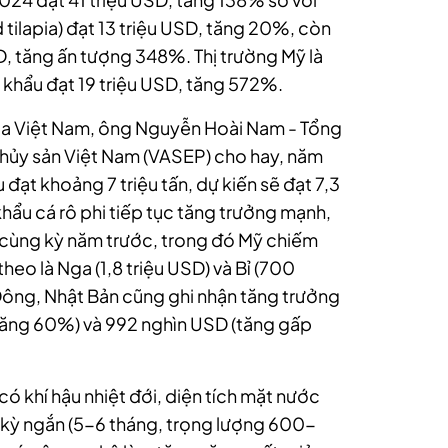
tilapia) đạt 13 triệu USD, tăng 20%, còn
USD, tăng ấn tượng 348%. Thị trường Mỹ là
 khẩu đạt 19 triệu USD, tăng 572%.
của Việt Nam, ông Nguyễn Hoài Nam - Tổng
 thủy sản Việt Nam (VASEP) cho hay, năm
 đạt khoảng 7 triệu tấn, dự kiến sẽ đạt 7,3
hẩu cá rô phi tiếp tục tăng trưởng mạnh,
i cùng kỳ năm trước, trong đó Mỹ chiếm
theo là Nga (1,8 triệu USD) và Bỉ (700
Đông, Nhật Bản cũng ghi nhận tăng trưởng
 (tăng 60%) và 992 nghìn USD (tăng gấp
ó khí hậu nhiệt đới, diện tích mặt nước
hu kỳ ngắn (5-6 tháng, trọng lượng 600-