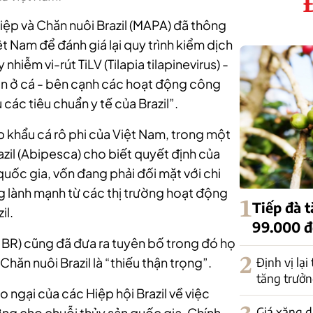
ệp và Chăn nuôi Brazil (MAPA) đã thông
 Nam để đánh giá lại quy trình kiểm dịch
nhiễm vi-rút TiLV (Tilapia tilapinevirus) -
an ở cá - bên cạnh các hoạt động công
ác tiêu chuẩn y tế của Brazil”.
ập khẩu cá rô phi của Việt Nam, trong một
zil (Abipesca) cho biết quyết định của
uốc gia, vốn đang phải đối mặt với chi
ng lành mạnh từ các thị trường hoạt động
1
Tiếp đà 
il.
99.000 
xe BR) cũng đã đưa ra tuyên bố trong đó họ
2
Định vị lại
hăn nuôi Brazil là “thiếu thận trọng”.
tăng trưởn
ngại của các Hiệp hội Brazil về việc
Giá xăng d
ởng cho chuỗi thủy sản quốc gia, Chính