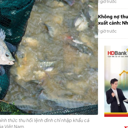
1 giờ trước
Không nợ thu
xuất cảnh: Nh
1 giờ trước
nh thức thu hồi lệnh đình chỉ nhập khẩu cá
ủa Việt Nam.