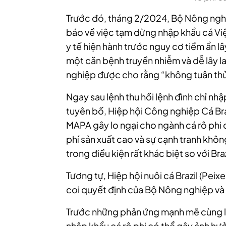
Trước đó, tháng 2/2024, Bộ Nông nghi
báo về việc tạm dừng nhập khẩu cá Việt
y tế hiện hành trước nguy cơ tiềm ẩn lây 
một căn bệnh truyền nhiễm và dễ lây l
nghiệp được cho rằng “không tuân thủ c
Ngay sau lệnh thu hồi lệnh đình chỉ nh
tuyên bố, Hiệp hội Công nghiệp Cá Bra
MAPA gây lo ngại cho ngành cá rô phi q
phí sản xuất cao và sự cạnh tranh khô
trong điều kiện rất khác biệt so với Braz
Tương tự, Hiệp hội nuôi cá Brazil (Pei
coi quyết định của Bộ Nông nghiệp và C
Trước những phản ứng mạnh mẽ cùng lo 
nhập khẩu cá rô phi có thể gây ảnh hư