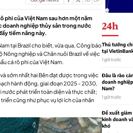
 rô phi của Việt Nam sau hơn một năm
24h
c doanh nghiệp thủy sản trong nước
 đầy tiềm năng này.
Thủ tướng chỉ
Nam tại Brazil cho biết, vừa qua, Công báo
tại VietinBan
ộ Nông nghiệp và Chăn nuôi Brazil về việc
1 giờ trước
hẩu cá rô phi của Việt Nam.
 và sớm nhất hai Bên đạt được trong việc
Đâu là rào cản
doanh nghiệp
hoạch hành động, giai đoạn 2025 - 2030,
Nam?
i nước phát triển toàn diện và thực chất;
1 giờ trước
riển cũng như phục vụ lợi ích của nhân
Đề xuất giảm
kinh doanh v
khó