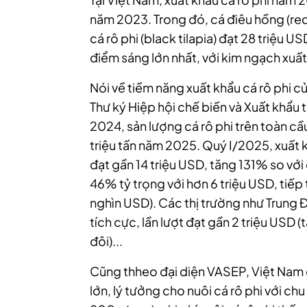
năm 2023. Trong đó, cá điêu hồng (red 
cá rô phi (black tilapia) đạt 28 triệu 
điểm sáng lớn nhất, với kim ngạch xuất
Nói về tiềm năng xuất khẩu cá rô phi 
Thư ký Hiệp hội chế biến và Xuất khẩu
2024, sản lượng cá rô phi trên toàn cầu
triệu tấn năm 2025. Quý I/2025, xuất k
đạt gần 14 triệu USD, tăng 131% so vớ
46% tỷ trọng với hơn 6 triệu USD, tiếp 
nghìn USD). Các thị trường như Trung 
tích cực, lần lượt đạt gần 2 triệu USD
đôi)...
Cũng thheo đại diện VASEP, Việt Nam c
lớn, lý tưởng cho nuôi cá rô phi với c