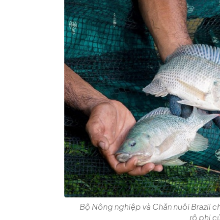
Bộ Nông nghiệp và Chăn nuôi Brazil chí
rô phi c