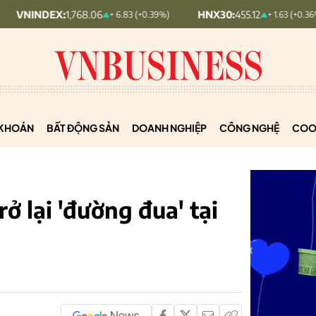
EX:
1,768.06
HNX30:
455.12
HN
+ 6.83 (+0.39%)
+ 1.63 (+0.36%)
KHOÁN
BẤT ĐỘNG SẢN
DOANH NGHIỆP
CÔNG NGHỆ
COO
rở lại 'đường đua' tại