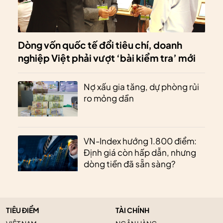
Dòng vốn quốc tế đổi tiêu chí, doanh
nghiệp Việt phải vượt ‘bài kiểm tra’ mới
Nợ xấu gia tăng, dự phòng rủi
ro mỏng dần
VN-Index hướng 1.800 điểm:
Định giá còn hấp dẫn, nhưng
dòng tiền đã sẵn sàng?
TIÊU ĐIỂM
TÀI CHÍNH