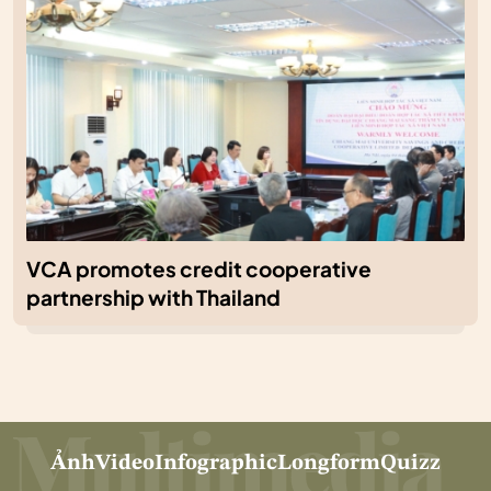
VCA promotes credit cooperative
partnership with Thailand
Ảnh
Video
Infographic
Longform
Quizz