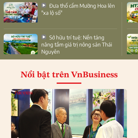
Đưa thổ cẩm Mường Hoa lên
"xa lộ số"
Sở hữu trí tuệ: Nền tảng
nâng tầm giá trị nông sản Thái
Nguyên
Nổi bật
trên VnBusiness