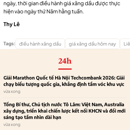
ngày, thời gian điều hành giá xăng dầu được thực
hiện vào ngày thứ Năm hằng tuần.
Thy Lê
Tags:
điều hành xăng dầu
giá xăng dầu hôm nay
Li
24h
Giải Marathon Quốc tế Hà Nội Techcombank 2026: Giải
chạy biểu tượng quốc gia, khẳng định tầm vóc khu vực
vừa xong
Tổng Bí thư, Chủ tịch nước Tô Lâm: Việt Nam, Australia
xây dựng, triển khai chiến lược kết nối KHCN và đổi mới
sáng tạo tầm nhìn dài hạn
vừa xong