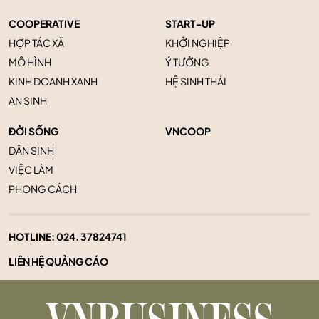
COOPERATIVE
START-UP
HỢP TÁC XÃ
KHỞI NGHIỆP
MÔ HÌNH
Ý TƯỞNG
KINH DOANH XANH
HỆ SINH THÁI
AN SINH
ĐỜI SỐNG
VNCOOP
DÂN SINH
VIỆC LÀM
PHONG CÁCH
HOTLINE:
024. 37824741
LIÊN HỆ QUẢNG CÁO