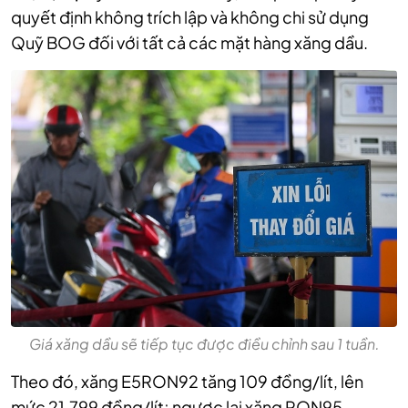
quyết định
không trích lập và không chi sử dụng
Quỹ BOG đối với tất cả các mặt hàng xăng dầu.
Giá xăng dầu sẽ tiếp tục được điều chỉnh sau 1 tuần.
Theo đó, x
ăng E5RON92
tăng 109 đồng/lít,
lên
mức 21.799 đồng/lít; ngược lại x
ăng RON95-