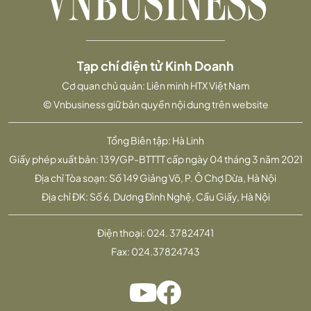
Tạp chí điện tử Kinh Doanh
Cơ quan chủ quản: Liên minh HTX Việt Nam
© Vnbusiness giữ bản quyền nội dung trên website
Tổng Biên tập: Hà Linh
Giấy phép xuất bản: 139/GP-BTTTT cấp ngày 04 tháng 3 năm 2021
Địa chỉ Tòa soạn: Số 149 Giảng Võ, P. Ô Chợ Dừa, Hà Nội
Địa chỉ ĐK: Số 6, Dương Đình Nghệ, Cầu Giấy, Hà Nội
Điện thoại:
024. 37824741
Fax:
024.37824743