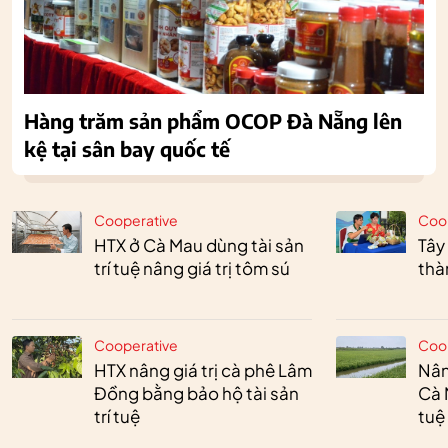
Hàng trăm sản phẩm OCOP Đà Nẵng lên
kệ tại sân bay quốc tế
Cooperative
Coo
HTX ở Cà Mau dùng tài sản
Tây
trí tuệ nâng giá trị tôm sú
thà
Cooperative
Coo
HTX nâng giá trị cà phê Lâm
Nân
Đồng bằng bảo hộ tài sản
Cà 
trí tuệ
tuệ