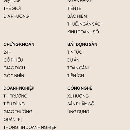
VIỆT NAM
NGÂN HÀNG
THẾ GIỚI
TIỀN TỆ
ĐỊA PHƯƠNG
BẢO HIỂM
THUẾ, NGÂN SÁCH
KINH DOANH SỐ
CHỨNG KHOÁN
BẤT ĐỘNG SẢN
24H
TIN TỨC
CỔ PHIẾU
DỰ ÁN
GIAO DỊCH
TOÀN CẢNH
GÓC NHÌN
TIỆN ÍCH
DOANH NGHIỆP
CÔNG NGHỆ
THỊ TRƯỜNG
XU HƯỚNG
TIÊU DÙNG
SẢN PHẨM SỐ
GIAO THƯƠNG
ỨNG DỤNG
QUẢN TRỊ
THÔNG TIN DOANH NGHIỆP