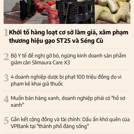
1
Khởi tố hàng loạt cơ sở làm giả, xâm phạm
thương hiệu gạo ST25 và Séng Cù
2
Bộ Y tế đề nghị gỡ bỏ, ngừng kinh doanh sản phẩm
giảm cân Slimaura Care X3
3
4 doanh nghiệp dược bị phạt 100 triệu đồng do vi
phạm kê khai giá thuốc
4
Muốn bán hàng xanh, doanh nghiệp phải có "hồ sơ
xanh"
5
Gắn kết cộng đồng và tài chính: Dấu ấn khó quên của
VPBank tại "thành phố đáng sống"