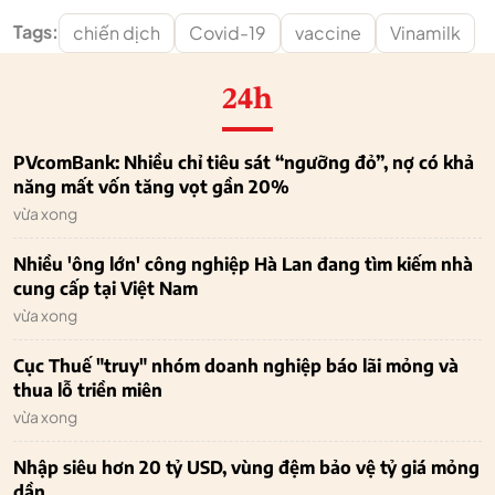
Tags:
chiến dịch
Covid-19
vaccine
Vinamilk
24h
PVcomBank: Nhiều chỉ tiêu sát “ngưỡng đỏ”, nợ có khả
năng mất vốn tăng vọt gần 20%
vừa xong
Nhiều 'ông lớn' công nghiệp Hà Lan đang tìm kiếm nhà
cung cấp tại Việt Nam
vừa xong
Cục Thuế "truy" nhóm doanh nghiệp báo lãi mỏng và
thua lỗ triền miên
vừa xong
Nhập siêu hơn 20 tỷ USD, vùng đệm bảo vệ tỷ giá mỏng
dần