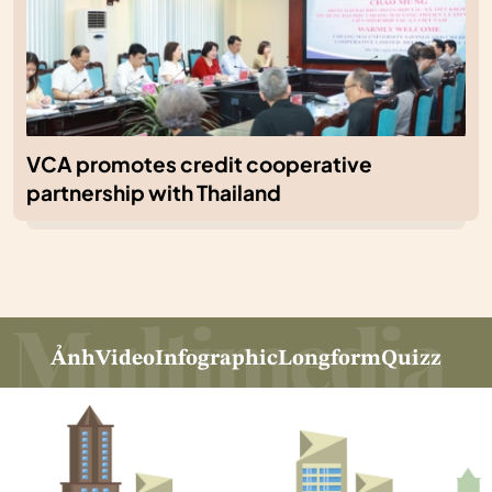
VCA promotes credit cooperative
partnership with Thailand
Ảnh
Video
Infographic
Longform
Quizz