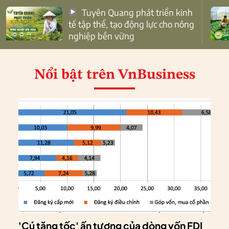
Tuyên Quang phát triển kinh
tế tập thể, tạo động lực cho nông
nghiệp bền vững
Nổi bật
trên VnBusiness
'Cú tăng tốc' ấn tượng của dòng vốn FDI