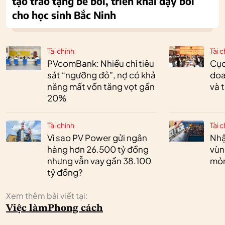
tạo trao tặng bể bơi, triển khai dạy bơi
cho học sinh Bắc Ninh
Tài chính
Tài c
PVcomBank: Nhiều chỉ tiêu
Cục
sát “ngưỡng đỏ”, nợ có khả
doa
năng mất vốn tăng vọt gần
và 
20%
Tài chính
Tài c
Vì sao PV Power gửi ngân
Nhậ
hàng hơn 26.500 tỷ đồng
vùn
nhưng vẫn vay gần 38.100
mỏ
tỷ đồng?
Xem thêm bài viết tại:
Việc làm
Phong cách