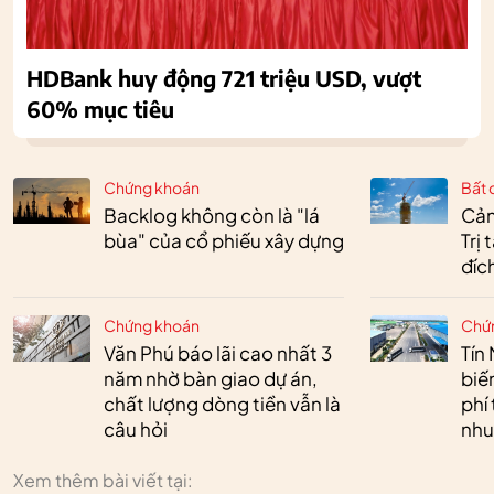
HDBank huy động 721 triệu USD, vượt
60% mục tiêu
Chứng khoán
Bất 
Backlog không còn là "lá
Cản
bùa" của cổ phiếu xây dựng
Trị
đíc
Chứng khoán
Chứ
Văn Phú báo lãi cao nhất 3
Tín 
năm nhờ bàn giao dự án,
biế
chất lượng dòng tiền vẫn là
phí 
câu hỏi
nhu
Xem thêm bài viết tại: