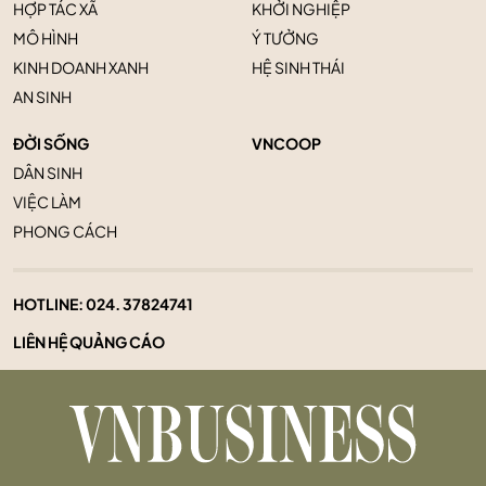
HỢP TÁC XÃ
KHỞI NGHIỆP
MÔ HÌNH
Ý TƯỞNG
KINH DOANH XANH
HỆ SINH THÁI
AN SINH
ĐỜI SỐNG
VNCOOP
DÂN SINH
VIỆC LÀM
PHONG CÁCH
HOTLINE:
024. 37824741
LIÊN HỆ QUẢNG CÁO