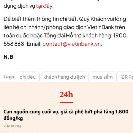
dụng dịch vụ
tại đây
.
Để biết thêm thông tin chi tiết, Quý Khách vui lòng
liên hệ chi nhánh/phòng giao dịch VietinBank trên
toàn quốc hoặc Tổng đài Hỗ trợ khách hàng: 1900
558 868; Email:
contact@vietinbank.vn
.
N.B
Tags:
chỉ tiêu
khách hàng du lịch
mua sắm
QR P
24h
Cạn nguồn cung cuối vụ, giá cà phê bứt phá tăng 1.800
đồng/kg
vừa xong