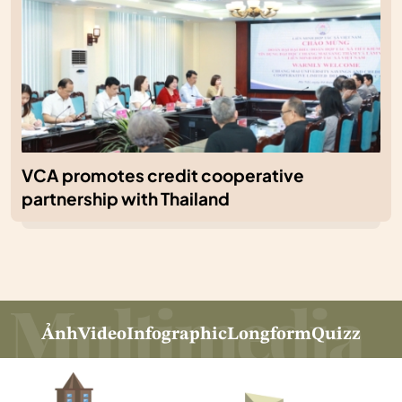
VCA promotes credit cooperative
partnership with Thailand
Ảnh
Video
Infographic
Longform
Quizz