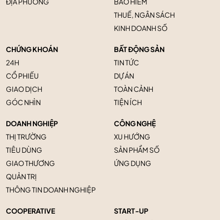
ĐỊA PHƯƠNG
BẢO HIỂM
THUẾ, NGÂN SÁCH
KINH DOANH SỐ
CHỨNG KHOÁN
BẤT ĐỘNG SẢN
24H
TIN TỨC
CỔ PHIẾU
DỰ ÁN
GIAO DỊCH
TOÀN CẢNH
GÓC NHÌN
TIỆN ÍCH
DOANH NGHIỆP
CÔNG NGHỆ
THỊ TRƯỜNG
XU HƯỚNG
TIÊU DÙNG
SẢN PHẨM SỐ
GIAO THƯƠNG
ỨNG DỤNG
QUẢN TRỊ
THÔNG TIN DOANH NGHIỆP
COOPERATIVE
START-UP