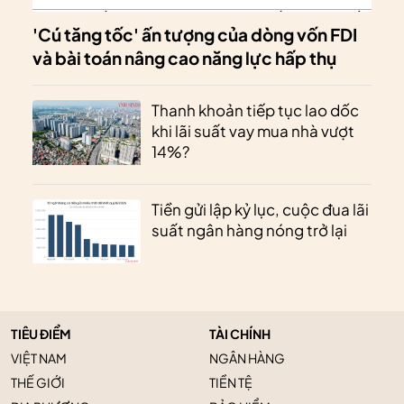
'Cú tăng tốc' ấn tượng của dòng vốn FDI
và bài toán nâng cao năng lực hấp thụ
Thanh khoản tiếp tục lao dốc
khi lãi suất vay mua nhà vượt
14%?
Tiền gửi lập kỷ lục, cuộc đua lãi
suất ngân hàng nóng trở lại
TIÊU ĐIỂM
TÀI CHÍNH
VIỆT NAM
NGÂN HÀNG
THẾ GIỚI
TIỀN TỆ