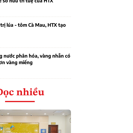
ề sở hữu trí tuệ của HTX
trị lúa - tôm Cà Mau, HTX tạo
ng nước phân hóa, vàng nhẫn có
hơn vàng miếng
Đọc nhiều