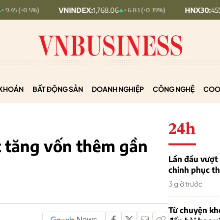
VNINDEX:
1,768.06
HNX30:
455.12
+ 6.83 (+0.39%)
+ 1.63 (
KHOÁN
BẤT ĐỘNG SẢN
DOANH NGHIỆP
CÔNG NGHỆ
COO
24h
t tăng vốn thêm gần
Lần đầu vượt 
chinh phục th
3 giờ trước
Từ chuyện khở