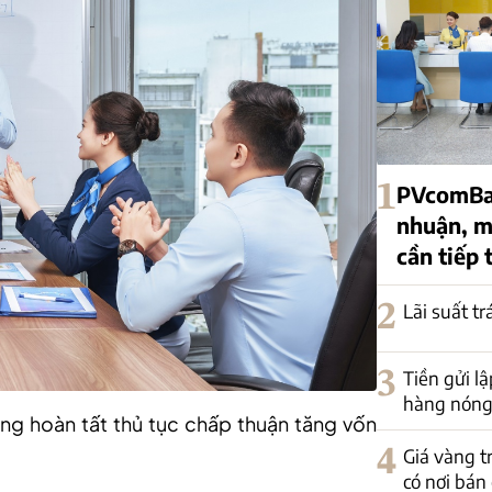
1
PVcomBan
nhuận, mộ
cần tiếp 
2
Lãi suất t
3
Tiền gửi lậ
hàng nóng 
ng hoàn tất thủ tục chấp thuận tăng vốn
4
Giá vàng t
có nơi bán