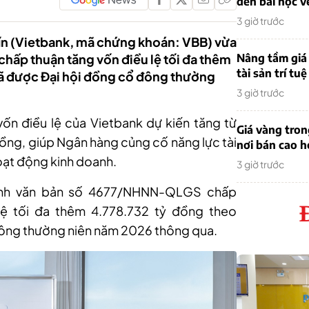
đến bài học v
3 giờ trước
n (Vietbank, mã chứng khoán: VBB) vừa
ấp thuận tăng vốn điều lệ tối đa thêm
Nâng tầm giá 
tài sản trí tuệ
ã được Đại hội đồng cổ đông thường
3 giờ trước
vốn điều lệ của Vietbank dự kiến tăng từ
Giá vàng tro
đồng, giúp Ngân hàng củng cố năng lực tài
nơi bán cao 
oạt động kinh doanh.
3 giờ trước
nh văn bản số 4677/NHNN-QLGS chấp
lệ tối đa thêm 4.778.732 tỷ đồng theo
ông thường niên năm 2026 thông qua.