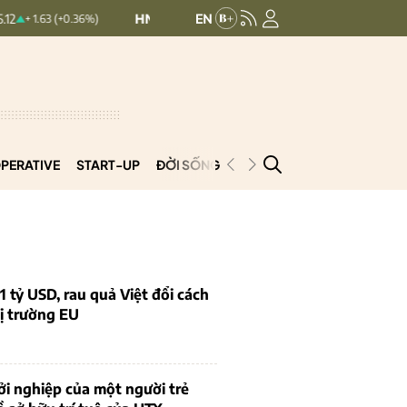
HNXINDEX:
293.44
UPCOMINDEX:
126.
+0.36%)
+ 0.25 (+0.09%)
PERATIVE
START-UP
ĐỜI SỐNG
PODCAST
VNCOOP
1 tỷ USD, rau quả Việt đổi cách
ị trường EU
i nghiệp của một người trẻ