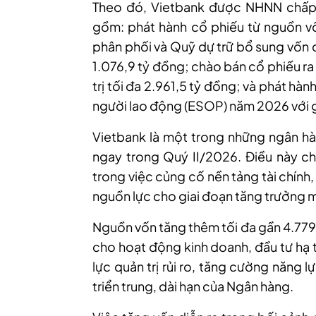
Theo đó, Vietbank được NHNN chấp 
gồm: phát hành cổ phiếu từ nguồn vố
phân phối và Quỹ dự trữ bổ sung vốn đi
1.076,9 tỷ đồng; chào bán cổ phiếu r
trị tối đa 2.961,5 tỷ đồng; và phát hà
người lao động (ESOP) năm 2026 với giá
Vietbank là một trong những ngân hà
ngay trong Quý II/2026. Điều này ch
trong việc củng cố nền tảng tài chính
nguồn lực cho giai đoạn tăng trưởng m
Nguồn vốn tăng thêm tối đa gần 4.779
cho hoạt động kinh doanh, đầu tư hạ 
lực quản trị rủi ro, tăng cường năng 
triển trung, dài hạn của Ngân hàng.