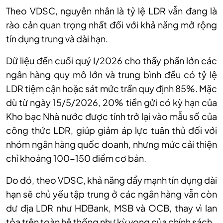
Theo VDSC, nguyên nhân là tỷ lệ LDR vẫn đang là
rào cản quan trọng nhất đối với khả năng mở rộng
tín dụng trung và dài hạn.
Dữ liệu đến cuối quý I/2026 cho thấy phần lớn các
ngân hàng quy mô lớn và trung bình đều có tỷ lệ
LDR tiệm cận hoặc sát mức trần quy định 85%. Mặc
dù từ ngày 15/5/2026, 20% tiền gửi có kỳ hạn của
Kho bạc Nhà nước được tính trở lại vào mẫu số của
công thức LDR, giúp giảm áp lực tuân thủ đối với
nhóm ngân hàng quốc doanh, nhưng mức cải thiện
chỉ khoảng 100-150 điểm cơ bản.
Do đó, theo VDSC, khả năng đẩy mạnh tín dụng dài
hạn sẽ chủ yếu tập trung ở các ngân hàng vẫn còn
dư địa LDR như HDBank, MSB và OCB, thay vì lan
tỏa trên toàn hệ thống như kỳ vọng của chính sách.