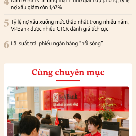
4
Nam A Bank lãi tăng mạnh nhờ giảm dự phòng, tỷ lệ
nợ xấu giảm còn 1,47%
5
Tỷ lệ nợ xấu xuống mức thấp nhất trong nhiều năm,
VPBank được nhiều CTCK đánh giá tích cực
6
Lãi suất trái phiếu ngân hàng “nổi sóng”
Cùng chuyên mục