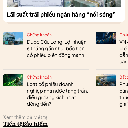
Lãi suất trái phiếu ngân hàng “nổi sóng”
Chứng khoán
Chứ
Dược Cửu Long: Lợi nhuận
VN-
6 tháng gần như ‘bốc hơi’,
điể
cổ phiếu biến động mạnh
dẫn
sẵn
Chứng khoán
Bất 
Loạt cổ phiếu doanh
Phú
nghiệp nhà nước tăng trần,
căn
điều gì đang kích hoạt
thu
dòng tiền?
gia
Xem thêm bài viết tại:
Tiền tệ
Bảo hiểm