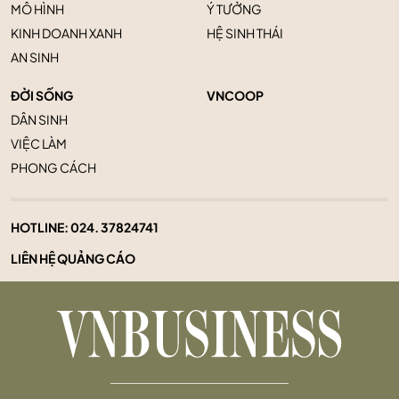
MÔ HÌNH
Ý TƯỞNG
KINH DOANH XANH
HỆ SINH THÁI
AN SINH
ĐỜI SỐNG
VNCOOP
DÂN SINH
VIỆC LÀM
PHONG CÁCH
HOTLINE:
024. 37824741
LIÊN HỆ QUẢNG CÁO