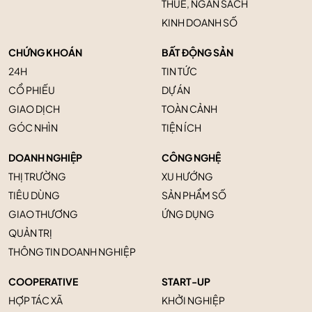
THUẾ, NGÂN SÁCH
KINH DOANH SỐ
CHỨNG KHOÁN
BẤT ĐỘNG SẢN
24H
TIN TỨC
CỔ PHIẾU
DỰ ÁN
GIAO DỊCH
TOÀN CẢNH
GÓC NHÌN
TIỆN ÍCH
DOANH NGHIỆP
CÔNG NGHỆ
THỊ TRƯỜNG
XU HƯỚNG
TIÊU DÙNG
SẢN PHẨM SỐ
GIAO THƯƠNG
ỨNG DỤNG
QUẢN TRỊ
THÔNG TIN DOANH NGHIỆP
COOPERATIVE
START-UP
HỢP TÁC XÃ
KHỞI NGHIỆP