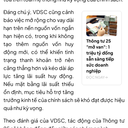
Đáng chú ý, VDSC cũng cảnh
báo việc mở rộng cho vay dài
hạn trên nền nguồn vốn ngắn
hạn hiện có, trong khi không
Thông tư 25
tạo thêm nguồn vốn huy
"mở van": 1
động mới, có thể khiến tình
triệu tỷ đồng
sẵn sàng tiếp
trạng thanh khoản trở nên
sức doanh
căng thẳng hơn và kéo dài áp
nghiệp
lực tăng lãi suất huy động.
ĐỌC NGAY
Nếu mặt bằng lãi suất thiếu
ổn định, mục tiêu hỗ trợ tăng
trưởng kinh tế của chính sách sẽ khó đạt được hiệu
quả như kỳ vọng.
Theo đánh giá của VDSC, tác động của Thông tư