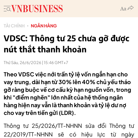
TÀI CHÍNH
NGÂN HÀNG
VDSC: Thông tư 25 chưa gỡ được
nút thắt thanh khoản
Thứ Sáu, 26/6/2026 | 15:46 GMT+7
Theo VDSC việc nới trần tỷ lệ vốn ngắn hạn cho
vay trung, dài hạn từ 30% lên 40% chủ yếu tháo
gỡ ràng buộc về cơ cấu kỳ hạn nguồn vốn, trong
khi "điểm nghẽn" lớn nhất của hệ thống ngân
hàng hiện nay vẫn là thanh khoản và tỷ lệ dư nợ
cho vay trên tiền gửi (LDR).
Thông tư 25/2026/TT-NHNN sửa đổi Thông tư
22/2019/TT-NHNN sẽ có hiệu lực từ ngày