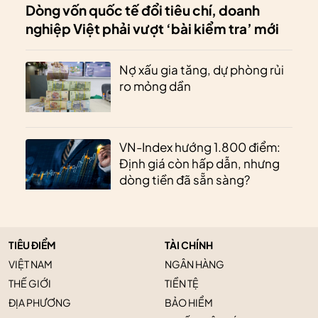
Dòng vốn quốc tế đổi tiêu chí, doanh
nghiệp Việt phải vượt ‘bài kiểm tra’ mới
Nợ xấu gia tăng, dự phòng rủi
ro mỏng dần
VN-Index hướng 1.800 điểm:
Định giá còn hấp dẫn, nhưng
dòng tiền đã sẵn sàng?
TIÊU ĐIỂM
TÀI CHÍNH
VIỆT NAM
NGÂN HÀNG
THẾ GIỚI
TIỀN TỆ
ĐỊA PHƯƠNG
BẢO HIỂM