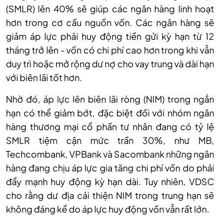
(SMLR) lên 40% sẽ giúp các ngân hàng linh hoạt
hơn trong cơ cấu nguồn vốn. Các ngân hàng sẽ
giảm áp lực phải huy động tiền gửi kỳ hạn từ 12
tháng trở lên - vốn có chi phí cao hơn trong khi vẫn
duy trì hoặc mở rộng dư nợ cho vay trung và dài hạn
với biên lãi tốt hơn.
Nhờ đó, áp lực lên biên lãi ròng (NIM) trong ngắn
hạn có thể giảm bớt, đặc biệt đối với nhóm ngân
hàng thương mại cổ phần tư nhân đang có tỷ lệ
SMLR tiệm cận mức trần 30%, như MB,
Techcombank, VPBank và Sacombank những ngân
hàng đang chịu áp lực gia tăng chi phí vốn do phải
đẩy mạnh huy động kỳ hạn dài. Tuy nhiên, VDSC
cho rằng dư địa cải thiện NIM trong trung hạn sẽ
không đáng kể do áp lực huy động vốn vẫn rất lớn.