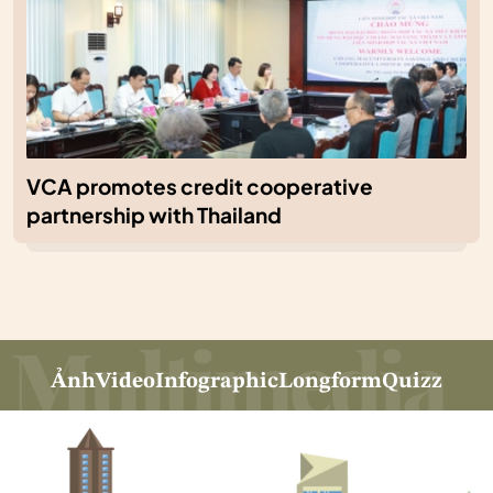
VCA promotes credit cooperative
partnership with Thailand
Ảnh
Video
Infographic
Longform
Quizz