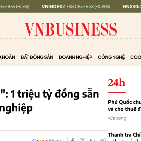
VNINDEX:
1,768.06
HNX30:
455.12
5%)
+ 6.83 (+0.39%)
+ 1
KHOÁN
BẤT ĐỘNG SẢN
DOANH NGHIỆP
CÔNG NGHỆ
COO
24h
: 1 triệu tỷ đồng sẵn
Phú Quốc chu
 nghiệp
và cho thuê đ
vừa xong
Thanh tra Ch