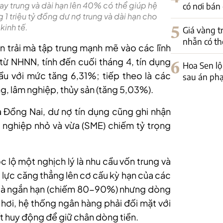
vay trung và dài hạn lên 40% có thể giúp hệ
có nơi bán
 triệu tỷ đồng dư nợ trung và dài hạn cho
kinh tế.
5
Giá vàng t
nhẫn có th
 trải mà tập trung mạnh mẽ vào các lĩnh
 từ NHNN, tính đến cuối tháng 4, t
ín dụng
6
Hoa Sen lộ
u với mức tăng 6,31%; tiếp theo là các
sau án phạ
g, lâm nghiệp, thủy sản (tăng 5,03%).
à Đồng Nai, dư nợ tín dụng cũng ghi nhận
nghiệp nhỏ và vừa (SME) chiếm tỷ trọng
c lộ một nghịch lý
là n
hu cầu vốn trung và
p lực căng thẳng lên cơ cấu kỳ hạn của các
 là ngắn hạn (chiếm 80-90%) nhưng dòng
i hơi, hệ thống ngân hàng phải đối mặt với
uất huy động để giữ chân dòng tiền.