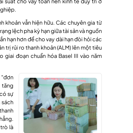
i suất cho vay toàn nền kinh tế duy trì ở
nghiệp.
anh khoản vẫn hiện hữu. Các chuyên gia từ
rạng lệch pha kỳ hạn giữa tài sản và nguồn
ắn hạn hơn để cho vay dài hạn đòi hỏi các
 trị rủi ro thanh khoản (ALM) lên một tiêu
o giai đoạn chuẩn hóa Basel III vào năm
ể "đơn
 tăng
 có sự
n sách
thanh
hẳng.
trò là