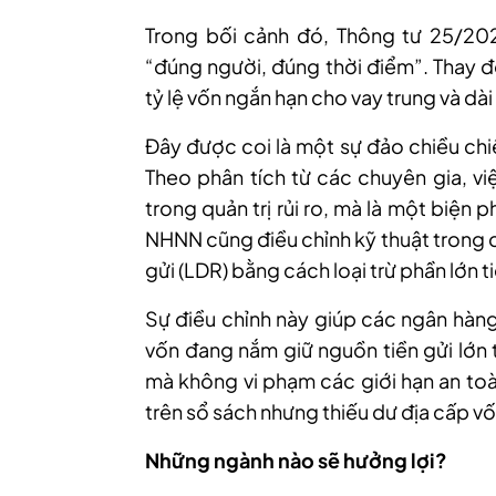
Trong bối cảnh đó, Thông tư 25/2
“đúng người, đúng thời điểm”. Thay đổ
tỷ lệ vốn ngắn hạn cho vay trung và d
Đây được coi là một sự đảo chiều chiến
Theo phân tích từ các chuyên gia, vi
trong quản trị rủi ro, mà là một biện 
NHNN cũng điều chỉnh kỹ thuật trong cá
gửi (LDR) bằng cách loại trừ phần lớn 
Sự điều chỉnh này giúp các ngân hàng
vốn đang nắm giữ nguồn tiền gửi lớn 
mà không vi phạm các giới hạn an toàn
trên sổ sách nhưng thiếu dư địa cấp vốn"
Những ngành nào sẽ hưởng lợi?