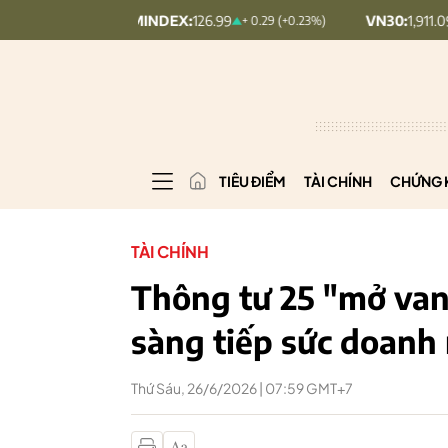
UPCOMINDEX:
126.99
VN30:
1,911.09
+ 0.29 (+0.23%)
+ 9.45 (+0.
TIÊU ĐIỂM
TÀI CHÍNH
CHỨNG 
TÀI CHÍNH
Thông tư 25 "mở van"
sàng tiếp sức doanh
Thứ Sáu, 26/6/2026 | 07:59 GMT+7