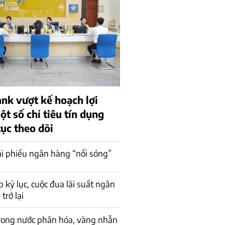
k vượt kế hoạch lợi
t số chỉ tiêu tín dụng
tục theo dõi
rái phiếu ngân hàng “nổi sóng”
p kỷ lục, cuộc đua lãi suất ngân
trở lại
rong nước phân hóa, vàng nhẫn