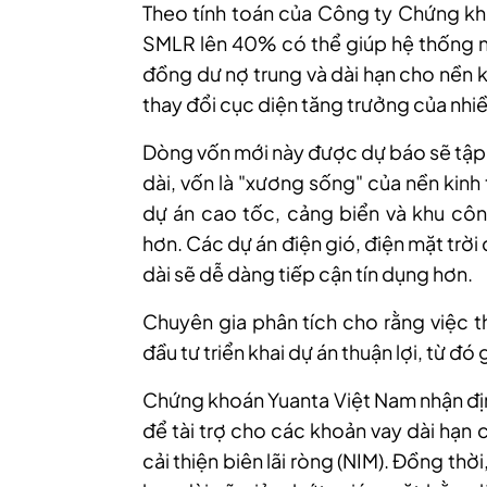
Theo tính toán của Công ty Chứng kh
SMLR lên 40% có thể giúp hệ thống n
đồng dư nợ trung và dài hạn cho nền k
thay đổi cục diện tăng trưởng của nh
Dòng vốn mới này được dự báo sẽ tập 
dài, vốn là "xương sống" của nền kinh
dự án cao tốc, cảng biển và khu cô
hơn.
Các dự án điện gió, điện mặt trời 
dài sẽ dễ dàng tiếp cận tín dụng hơn.
Chuyên
gia phân tích cho rằng v
iệc t
đầu tư triển khai dự án thuận lợi, từ đ
Chứng khoán Yuanta Việt Nam nhận
đị
để tài trợ cho các khoản vay dài hạn 
cải thiện biên lãi ròng (NIM). Đồng thờ