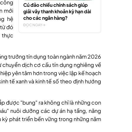
 công
Cú đảo chiều chính sách giúp
n mới
giải vây thanh khoản kỳ hạn dài
cho các ngân hàng?
ng hệ
ĐỌC NGAY
từ đó
 thực
 tăng trưởng tín dụng toàn ngành năm 2026
 chuyển dịch cơ cấu tín dụng nghiêng về
ghiệp yên tâm hơn trong việc lập kế hoạch
kinh tế xanh và kinh tế số theo định hướng
sắp được "bung" ra không chỉ là những con
máu" nuôi dưỡng các dự án hạ tầng, năng
u kỳ phát triển bền vững trong những năm