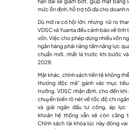
hạn dài sẽ giảm bớt, giúp mặt bằng lã
mức ổn định, hỗ trợ tối đa cho doanh 
Dù mở ra cơ hội lớn, nhưng
rủi ro th
VDSC và Yuanta đều cảnh báo về tình t
vốn. Việc cho phép dùng nhiều vốn ng
ngân hàng phải nâng tầm năng lực quản
chuẩn mới, nhất là trước khi bước và
2028.
Mặt khác, chính sách tiền tệ không th
thương độc mã" gánh vác mục tiêu
trưởng. VDSC nhận định, cho đến khi
chuyển biến rõ nét về tốc độ chi ngâ
và giải ngân đầu tư công, áp lực 
khoản hệ thống vẫn sẽ còn căng t
Chính sách tài khóa lúc này đóng vai 