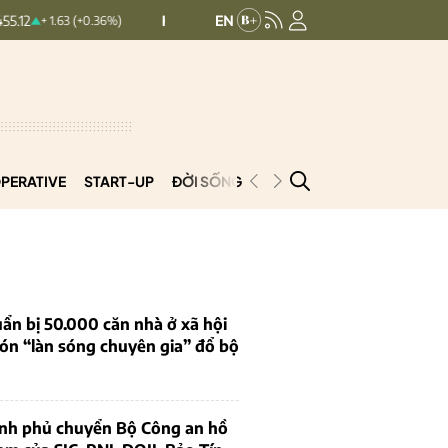
HNXINDEX:
293.44
UPCOMINDEX:
1
.63 (+0.36%)
+ 0.25 (+0.09%)
PERATIVE
START-UP
ĐỜI SỐNG
PODCAST
VNCOOP
ẩn bị 50.000 căn nhà ở xã hội
ón “làn sóng chuyên gia” đổ bộ
ính phủ chuyển Bộ Công an hồ