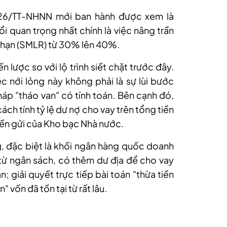
026/TT-NHNN mới ban hành được xem là
i quan trọng nhất chính là việc nâng trần
ài hạn (SMLR) từ 30% lên 40%.
 lược so với lộ trình siết chặt trước đây.
ệc nới lỏng này không phải là sự lùi bước
pháp "tháo van" có tính toán. Bên cạnh đó,
ch tính tỷ lệ dư nợ cho vay trên tổng tiền
tiền gửi của Kho bạc Nhà nước.
, đặc biệt là khối ngân hàng quốc doanh
từ ngân sách, có thêm dư địa để cho vay
; giải quyết trực tiếp bài toán "thừa tiền
 vốn đã tồn tại từ rất lâu.