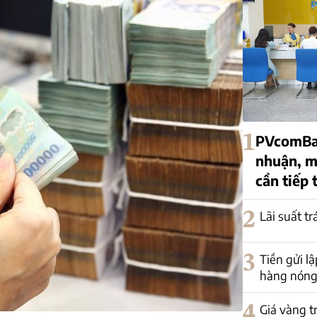
1
PVcomBan
nhuận, mộ
cần tiếp 
2
Lãi suất t
3
Tiền gửi lậ
hàng nóng 
4
Giá vàng t