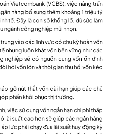
oán Vietcombank (VCBS), việc nâng trần
gân hàng bổ sung thêm khoảng 1 triệu tỷ
inh tế. Đây là con số khổng lồ, đủ sức làm
iều ngành công nghiệp mũi nhọn.
trung vào các lĩnh vực có chu kỳ hoàn vốn
 tế nhưng luôn khát vốn bền vững
như c
ác
ng nghiệp sẽ có nguồn cung vốn ổn định
đòi hỏi vốn lớn và thời gian thu hồi vốn kéo
háo gỡ nút thắt vốn dài hạn giúp các chủ
ó góp phần khôi phục thị trường.
nh
, việc sử dụng vốn ngắn hạn chi phí thấp
có lãi suất cao hơn sẽ giúp các ngân hàng
i, áp lực phải chạy đua lãi suất huy động kỳ