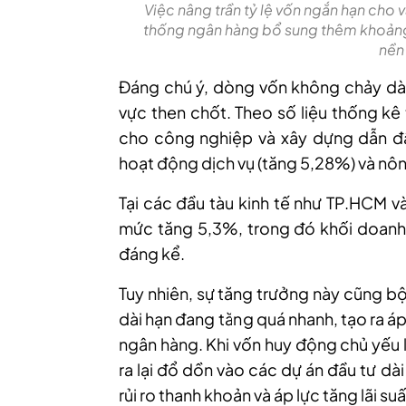
Việc nâng trần tỷ lệ vốn ngắn hạn cho 
thống ngân hàng bổ sung thêm khoảng 1
nền 
Đáng chú ý, dòng vốn không chảy dàn
vực then chốt. Theo số
liệu thống kê
cho công nghiệp và xây dựng dẫn đầ
hoạt động dịch vụ (tăng 5,28%) và nôn
Tại các đầu tàu kinh tế như TP.HCM v
mức tăng 5,3%, trong đó khối doanh 
đáng kể.
Tuy nhiên, sự tăng trưởng này cũng bộ
dài hạn đang tăng quá nhanh, tạo ra á
ngân hàng. Khi vốn huy động chủ yếu
ra lại đổ dồn vào các dự án đầu tư dà
rủi ro thanh khoản và áp lực tăng lãi s