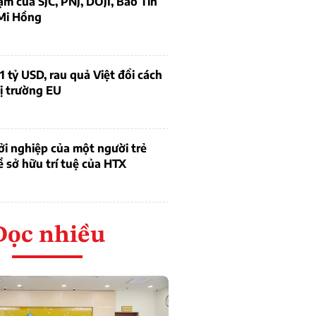
ạm của SJC, PNJ, DOJI, Bảo Tín
Mi Hồng
1 tỷ USD, rau quả Việt đổi cách
ị trường EU
i nghiệp của một người trẻ
ề sở hữu trí tuệ của HTX
Đọc nhiều