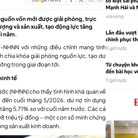
sơ loạt sai ph
Mạnh Hải và 
vừa xong
 nguồn vốn mới được giải phóng, trực
lượng và sản xuất, tạo động lực tăng
Lần đầu vượt 
i năm.
chinh phục th
-NHNN với những điều chỉnh mang tính
11 giờ trước
 chìa khóa giải phóng nguồn lực, tạo dư
ởng trong giai đoạn tới.
Từ chuyện khở
đến bài học v
kinh tế
11 giờ trước
ớc (NHNN) cho thấy tình hình khả quan về
h đến cuối tháng 5/2026, dư nợ tín dụng
, tăng 5,71% so với cuối năm trước. Các cá
8 triệu tỷ đồng – một con số minh chứng
ộng sản xuất kinh doanh.