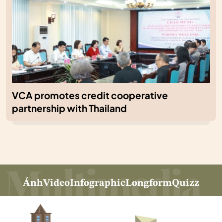
VCA promotes credit cooperative
partnership with Thailand
Ảnh
Video
Infographic
Longform
Quizz