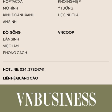
HỢP TÁC XÃ
KHỞI NGHIỆP
MÔ HÌNH
Ý TƯỞNG
KINH DOANH XANH
HỆ SINH THÁI
AN SINH
ĐỜI SỐNG
VNCOOP
DÂN SINH
VIỆC LÀM
PHONG CÁCH
HOTLINE:
024. 37824741
LIÊN HỆ QUẢNG CÁO