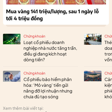
Mua vàng 141 triệu/lượng, sau 1 ngày lỗ
tới 4 triệu đồng
Chứng khoán
Chứ
Loạt cổ phiếu doanh
Thé
nghiệp nhà nước tăng trần,
doa
điều gì đang kích hoạt
tro
dòng tiền?
vốn
Chứng khoán
Chứ
Cổ phiếu bảo hiểm phân
Cản
hóa: ‘Mỏ vàng’ tiền gửi
kiệ
nâng đỡ lợi nhuận nhưng
phi
chưa đủ tạo sóng
khó
Xem thêm bài viết tại: