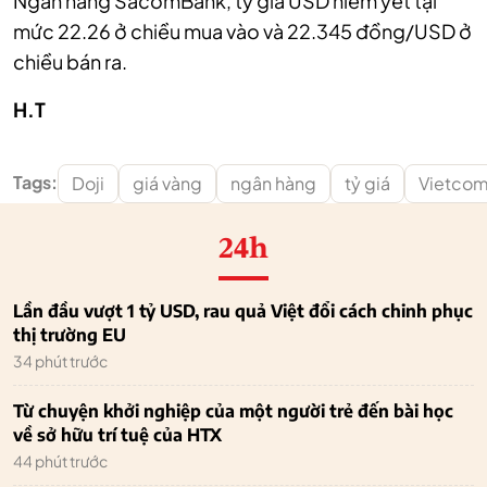
Ngân hàng SacomBank, tỷ giá USD niêm yết tại
mức 22.26 ở chiều mua vào và 22.345 đồng/USD ở
chiều bán ra.
H.T
Tags:
Doji
giá vàng
ngân hàng
tỷ giá
Vietco
24h
Lần đầu vượt 1 tỷ USD, rau quả Việt đổi cách chinh phục
thị trường EU
34 phút trước
Từ chuyện khởi nghiệp của một người trẻ đến bài học
về sở hữu trí tuệ của HTX
44 phút trước