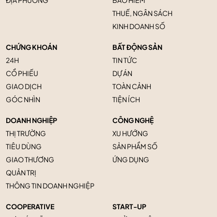
ĐỊA PHƯƠNG
BẢO HIỂM
THUẾ, NGÂN SÁCH
KINH DOANH SỐ
CHỨNG KHOÁN
BẤT ĐỘNG SẢN
24H
TIN TỨC
CỔ PHIẾU
DỰ ÁN
GIAO DỊCH
TOÀN CẢNH
GÓC NHÌN
TIỆN ÍCH
DOANH NGHIỆP
CÔNG NGHỆ
THỊ TRƯỜNG
XU HƯỚNG
TIÊU DÙNG
SẢN PHẨM SỐ
GIAO THƯƠNG
ỨNG DỤNG
QUẢN TRỊ
THÔNG TIN DOANH NGHIỆP
COOPERATIVE
START-UP