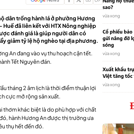
Nẵng nợ thuế
sao?
vừa xong
u hộ dân trồng hành lá ở phường Hương
 – Huế đã liên kết với HTX Nông nghiệp
Cổ phiếu bảo 
ược đánh giá là giúp người dân có
gửi nâng đỡ l
ẩy giảm tỷ lệ hộ nghèo tại địa phương.
sóng
ơng An đang vào vụ thu hoạch cận tết.
vừa xong
 hành Tết Nguyên đán.
Xuất khẩu trự
Việt tăng tốc
vừa xong
u tháng 2 âm lịch là thời điểm thuận lợi
ích cực mở rộng sản xuất.
i thơm khác biệt là do phù hợp với chất
 đó, hành Hương An được thị trường ưa
êu thụ hết đến đó.