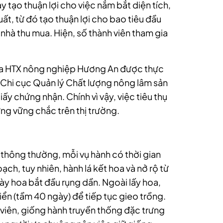
y tạo thuận lợi cho việc nắm bắt diện tích,
ất, từ đó tạo thuận lợi cho bao tiêu đầu
nhà thu mua. Hiện, số thành viên tham gia
 của HTX nông nghiệp Hương An được thực
 Chi cục Quản lý Chất lượng nông lâm sản
iấy chứng nhận. Chính vì vậy, việc tiêu thụ
ng vững chắc trên thị trường.
 thông thường, mỗi vụ hành có thời gian
ạch, tuy nhiên, hành lá kết hoa và nở rộ từ
ày hoa bắt đầu rụng dần. Ngoài lấy hoa,
ển (tầm 40 ngày) để tiếp tục gieo trồng.
viên, giống hành truyền thống đặc trưng