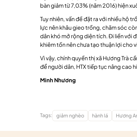
bàn giảm từ 7,03% (năm 2016) hiện x
Tuy nhiên, vấn đề đặt ra với nhiều hộ 
lực nên khâu gieo trồng, chăm sóc cò
dân khó mở rộng diện tích. Đi liền với
khiêm tốn nên chưa tạo thuận lợi cho 
Vì vậy, chính quyền thị xã Hương Trà c
để người dân, HTX tiếp tục nâng cao hi
Minh Nhương
Tags:
giảm nghèo
hành lá
Hương A