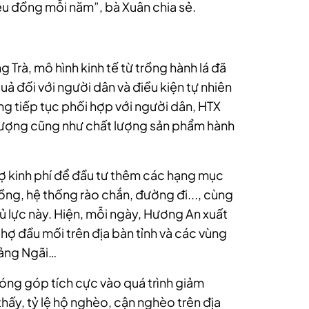
iệu đồng mỗi năm”, bà Xuân chia sẻ.
 Trà, mô hình kinh tế từ trồng hành lá đã
ả đối với người dân và điều kiện tự nhiên
ng tiếp tục phối hợp với người dân, HTX
 lượng cũng như chất lượng sản phẩm hành
rợ kinh phí để đầu tư thêm các hạng mục
đồng, hệ thống rào chắn, đường đi..., cùng
ủ lực này. Hiện, mỗi ngày, Hương An xuất
 chợ đầu mối trên địa bàn tỉnh và các vùng
uảng Ngãi…
óng góp tích cực vào quá trình giảm
ấy, tỷ lệ hộ nghèo, cận nghèo trên địa