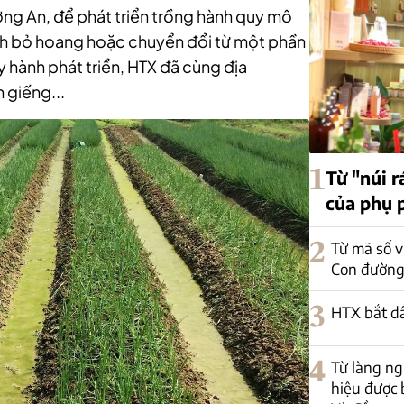
ơng An, để phát triển trồng hành quy mô
tích bỏ hoang hoặc chuyển đổi từ một phần
ây hành phát triển, HTX đã cùng địa
 giếng...
1
Từ "núi r
của phụ 
2
Từ mã số v
Con đường
3
HTX bắt đ
4
Từ làng n
hiệu được 