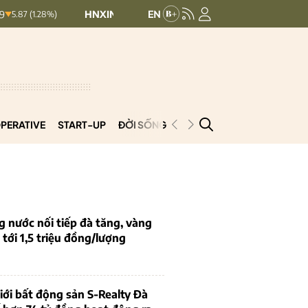
HNXINDEX:
292.64
UPCOMINDEX:
127.17
8%)
8.56 (2.84%)
PERATIVE
START-UP
ĐỜI SỐNG
PODCAST
VNCOOP
g nước nối tiếp đà tăng, vàng
tới 1,5 triệu đồng/lượng
iới bất động sản S-Realty Đà