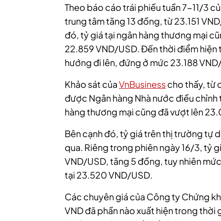
Theo báo cáo trái phiếu tuần 7-11/3 c
trung tâm tăng 13 đồng, từ 23.151 VN
đó, tỷ giá tại ngân hàng thương mại c
22.859 VND/USD. Đến thời điểm hiện tại
hướng đi lên, đứng ở mức 23.188 VND
Khảo sát của
VnBusiness
cho thấy, từ đ
được Ngân hàng Nhà nước điều chỉnh tăn
hàng thương mại
cũng đã vượt lên 2
Bên cạnh đó, tỷ giá trên thị trường t
qua. Riêng trong phiên ngày 16/3, tỷ
VND/USD, tăng 5 đồng, tuy nhiên mức 
tại 23.520 VND/USD.
Các chuyên giá của Công ty Chứng kho
VND đã phần nào xuất hiện trong thời