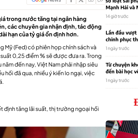
sơ loạt sai ph
Mạnh Hải và 
14 giờ trước
giá trong nước tăng tại ngân hàng
ên, các chuyên gia nhận định, tác động
Lần đầu vượt 
ài hạn của tỷ giá ổn định hơn.
chinh phục th
ng Mỹ (Fed) có phiên họp chính sách và
1 ngày trước
i suất 0,25 điểm % sẽ được đưa ra. Trong
u năm đến nay, Việt Nam phải nhập siêu
Từ chuyện khở
đến bài học v
 hối đã qua, nhiều ý kiến lo ngại, việc
1 ngày trước
á.
 định tăng lãi suất, thị trường ngoại hối