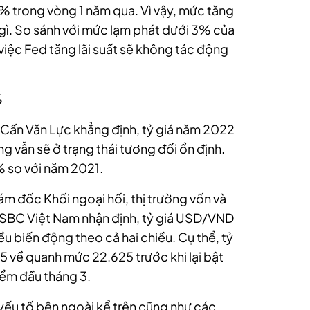
9% trong vòng 1 năm qua. Vì vậy, mức tăng
gì. So sánh với mức lạm phát dưới 3% của
việc Fed tăng lãi suất sẽ không tác động
%
 Cấn Văn Lực khẳng định, tỷ giá năm 2022
g vẫn sẽ ở trạng thái tương đối ổn định.
% so với năm 2021.
m đốc Khối ngoại hối, thị trường vốn và
SBC Việt Nam nhận định, tỷ giá USD/VND
ều biến động theo cả hai chiều. Cụ thể, tỷ
 về quanh mức 22.625 trước khi lại bật
điểm đầu tháng 3.
yếu tố bên ngoài kể trên cũng như các