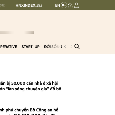
XINDEX:
293.44
UPCOMINDEX:
126.99
+ 0.25 (+0.09%)
+ 0.29 (
PERATIVE
START-UP
ĐỜI SỐNG
PODCAST
VNCOOP
ẩn bị 50.000 căn nhà ở xã hội
ón “làn sóng chuyên gia” đổ bộ
ính phủ chuyển Bộ Công an hồ