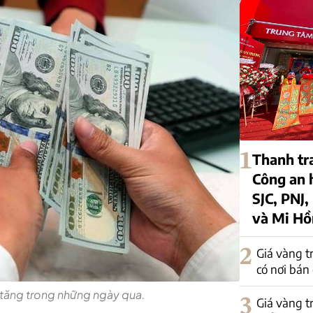
1
Thanh tr
Công an 
SJC, PNJ,
và Mi H
2
Giá vàng t
có nơi bán
c tăng trong những ngày qua.
3
Giá vàng t