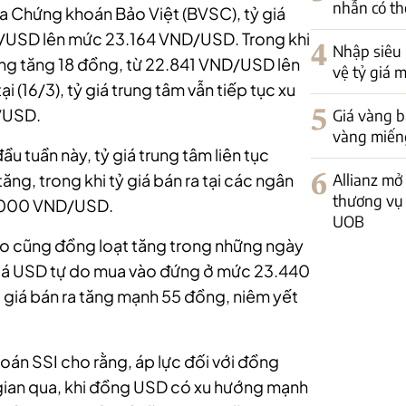
nhẫn có th
ủa Chứng khoán Bảo Việt (BVSC), tỷ giá
D/USD lên mức 23.164 VND/USD. Trong khi
4
Nhập siêu
ũng tăng 18 đồng, từ 22.841 VND/USD lên
vệ tỷ giá 
 (16/3), tỷ giá trung tâm vẫn tiếp tục xu
/USD.
5
Giá vàng bậ
vàng miếng
ầu tuần này, tỷ giá trung tâm liên tục
g, trong khi tỷ giá bán ra tại các ngân
6
Allianz mở
thương vụ 
3.000 VND/USD.
UOB
ự do cũng đồng loạt tăng trong những ngày
 giá USD tự do mua vào đứng ở mức 23.440
giá bán ra tăng mạnh 55 đồng, niêm yết
án SSI cho rằng, áp lực đối với đồng
 gian qua, khi đồng USD có xu hướng mạnh