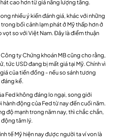
 phát cao hơn từ giá năng lượng tăng.
song nhiều ý kiến đánh giá, khác với những
g trong bối cảnh lạm phát ở Mỹ thấp hơn ở
o vọt so với Việt Nam. Đây là điểm thuận
 Công ty Chứng khoán MB cũng cho rằng,
, tức USD đang bị mất giá tại Mỹ. Chính vì
 giá của tiền đồng - nếu so sánh tương
 đáng kể.
của Fed không đáng lo ngại, song giới
ới hành động của Fed từ nay đến cuối năm.
ờng độ mạnh trong năm nay, thì chắc chắn,
c động tâm lý.
nh tế Mỹ hiện nay được người ta ví von là