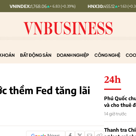
EX:
1,768.06
HNX30:
455.12
HN
+ 6.83 (+0.39%)
+ 1.63 (+0.36%)
KHOÁN
BẤT ĐỘNG SẢN
DOANH NGHIỆP
CÔNG NGHỆ
COO
24h
ớc thềm Fed tăng lãi
Phú Quốc chu
và cho thuê đ
14 giờ trước
Thanh tra Ch