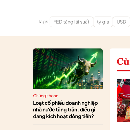
Tags:
FED tăng lãi suất
tỷ giá
USD
Cù
Chứng khoán
Loạt cổ phiếu doanh nghiệp
nhà nước tăng trần, điều gì
đang kích hoạt dòng tiền?