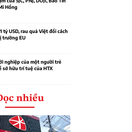
ạm của SJC, PNJ, DOJI, Bảo Tín
Mi Hồng
1 tỷ USD, rau quả Việt đổi cách
ị trường EU
i nghiệp của một người trẻ
ề sở hữu trí tuệ của HTX
Đọc nhiều