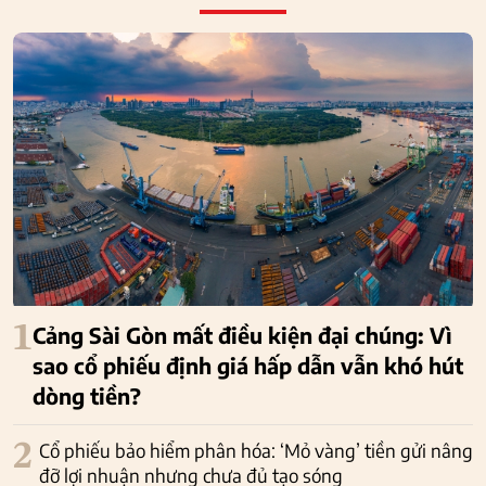
1
Cảng Sài Gòn mất điều kiện đại chúng: Vì
sao cổ phiếu định giá hấp dẫn vẫn khó hút
dòng tiền?
2
Cổ phiếu bảo hiểm phân hóa: ‘Mỏ vàng’ tiền gửi nâng
đỡ lợi nhuận nhưng chưa đủ tạo sóng