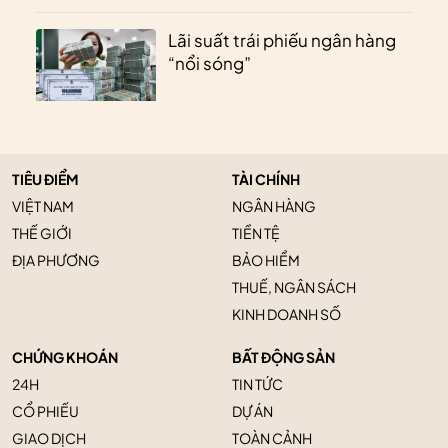
Lãi suất trái phiếu ngân hàng
“nổi sóng”
TIÊU ĐIỂM
TÀI CHÍNH
VIỆT NAM
NGÂN HÀNG
THẾ GIỚI
TIỀN TỆ
ĐỊA PHƯƠNG
BẢO HIỂM
THUẾ, NGÂN SÁCH
KINH DOANH SỐ
CHỨNG KHOÁN
BẤT ĐỘNG SẢN
24H
TIN TỨC
CỔ PHIẾU
DỰ ÁN
GIAO DỊCH
TOÀN CẢNH