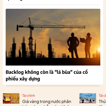
Backlog không còn là "lá bùa" của cổ
phiếu xây dựng
Tài chính
Tài c
Giá vàng trong nước phân
Thủ