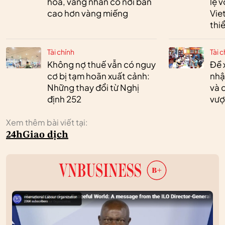
hóa, vàng nhẫn có nơi bán
lệ 
cao hơn vàng miếng
Vie
thi
Tài chính
Tài c
Không nợ thuế vẫn có nguy
Đề 
cơ bị tạm hoãn xuất cảnh:
nhậ
Những thay đổi từ Nghị
và 
định 252
vượ
Xem thêm bài viết tại:
24h
Giao dịch