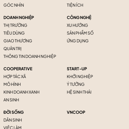
GÓC NHÌN
TIỆN ÍCH
DOANH NGHIỆP
CÔNG NGHỆ
THỊ TRƯỜNG
XU HƯỚNG
TIÊU DÙNG
SẢN PHẨM SỐ
GIAO THƯƠNG
ỨNG DỤNG
QUẢN TRỊ
THÔNG TIN DOANH NGHIỆP
COOPERATIVE
START-UP
HỢP TÁC XÃ
KHỞI NGHIỆP
MÔ HÌNH
Ý TƯỞNG
KINH DOANH XANH
HỆ SINH THÁI
AN SINH
ĐỜI SỐNG
VNCOOP
DÂN SINH
VIỆC LÀM