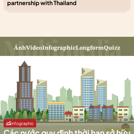
partnership with Thailand
Ảnh
Video
Infographic
Longform
Quizz
Infographic
Các nước quy định thời hạn sở hữu