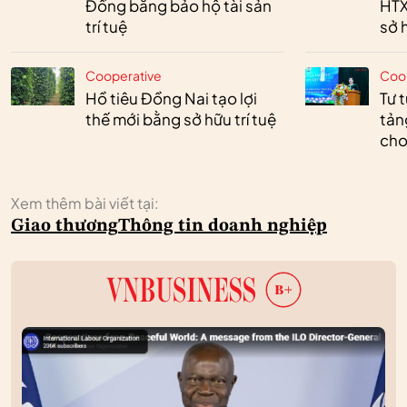
Đồng bằng bảo hộ tài sản
HTX
trí tuệ
sở h
Cooperative
Coo
Hồ tiêu Đồng Nai tạo lợi
Tư 
thế mới bằng sở hữu trí tuệ
tản
cho
Xem thêm bài viết tại:
Giao thương
Thông tin doanh nghiệp