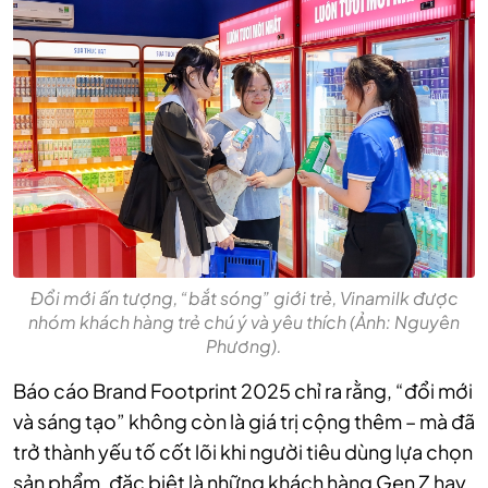
Đổi mới ấn tượng, “bắt sóng” giới trẻ, Vinamilk được
nhóm khách hàng trẻ chú ý và yêu thích (Ảnh: Nguyên
Phương).
Báo cáo Brand Footprint 2025 chỉ ra rằng, “đổi mới
và sáng tạo” không còn là giá trị cộng thêm – mà đã
trở thành yếu tố cốt lõi khi người tiêu dùng lựa chọn
sản phẩm, đặc biệt là những khách hàng Gen Z hay