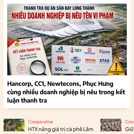
Hancorp, CC1, Newtecons, Phục Hưng
cùng nhiều doanh nghiệp bị nêu trong kết
luận thanh tra
Cooperative
Coo
HTX nâng giá trị cà phê Lâm
Giữ