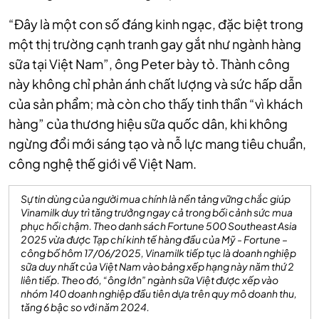
“Đây là một con số đáng kinh ngạc, đặc biệt trong
một thị trường cạnh tranh gay gắt như ngành hàng
sữa tại Việt Nam”, ông Peter bày tỏ. Thành công
này không chỉ phản ánh chất lượng và sức hấp dẫn
của sản phẩm; mà còn cho thấy tinh thần “vì khách
hàng” của thương hiệu sữa quốc dân, khi không
ngừng đổi mới sáng tạo và nỗ lực mang tiêu chuẩn,
công nghệ thế giới về Việt Nam.
Sự tin dùng của người mua chính là nền tảng vững chắc giúp
Vinamilk duy trì tăng trưởng ngay cả trong bối cảnh sức mua
phục hồi chậm. Theo danh sách Fortune 500 Southeast Asia
2025 vừa được Tạp chí kinh tế hàng đầu của Mỹ - Fortune –
công bố hôm 17/06/2025, Vinamilk tiếp tục là doanh nghiệp
sữa duy nhất của Việt Nam vào bảng xếp hạng này năm thứ 2
liên tiếp. Theo đó, “ông lớn” ngành sữa Việt được xếp vào
nhóm 140 doanh nghiệp đầu tiên dựa trên quy mô doanh thu,
tăng 6 bậc so với năm 2024.