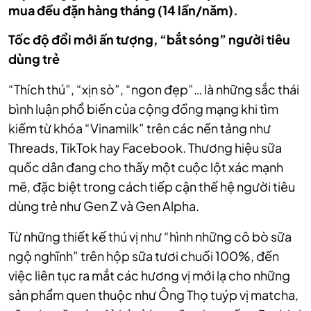
mua đều đặn hàng tháng (14 lần/năm).
Tốc độ đổi mới ấn tượng, “bắt sóng” người tiêu
dùng trẻ
“Thích thú”, “xịn sò”, “ngon đẹp”… là những sắc thái
bình luận phổ biến của cộng đồng mạng khi tìm
kiếm từ khóa “Vinamilk” trên các nền tảng như
Threads, TikTok hay Facebook. Thương hiệu sữa
quốc dân đang cho thấy một cuộc lột xác mạnh
mẽ, đặc biệt trong cách tiếp cận thế hệ người tiêu
dùng trẻ như Gen Z và Gen Alpha.
Từ những thiết kế thú vị như “hình những cô bò sữa
ngộ nghĩnh” trên hộp sữa tươi chuối 100%, đến
việc liên tục ra mắt các hương vị mới lạ cho những
sản phẩm quen thuộc như Ông Thọ tuýp vị matcha,