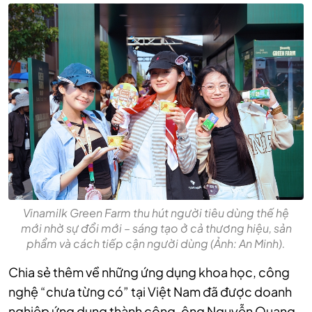
Vinamilk Green Farm thu hút người tiêu dùng thế hệ
mới nhờ sự đổi mới – sáng tạo ở cả thương hiệu, sản
phẩm và cách tiếp cận người dùng (Ảnh: An Minh).
Chia sẻ thêm về những ứng dụng khoa học, công
nghệ “chưa từng có” tại Việt Nam đã được doanh
nghiệp ứng dụng thành công, ông Nguyễn Quang