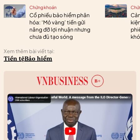
Chứng khoán
Chứ
Cổ phiếu bảo hiểm phân
Cản
hóa: ‘Mỏ vàng’ tiền gửi
kiệ
nâng đỡ lợi nhuận nhưng
phi
chưa đủ tạo sóng
khó
Xem thêm bài viết tại:
Tiền tệ
Bảo hiểm