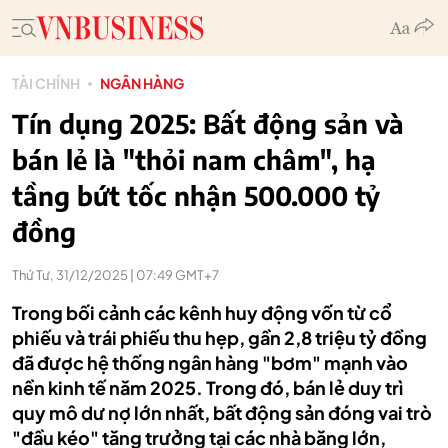
TÀI CHÍNH
NGÂN HÀNG
Tín dụng 2025: Bất động sản và
bán lẻ là "thỏi nam châm", hạ
tầng bứt tốc nhận 500.000 tỷ
đồng
Thứ Tư, 31/12/2025 | 07:49 GMT+7
Trong bối cảnh các kênh huy động vốn từ cổ
phiếu và trái phiếu thu hẹp, gần 2,8 triệu tỷ đồng
đã được hệ thống ngân hàng "bơm" mạnh vào
nền kinh tế năm 2025. Trong đó, bán lẻ duy trì
quy mô dư nợ lớn nhất, bất động sản đóng vai trò
"đầu kéo" tăng trưởng tại các nhà băng lớn,