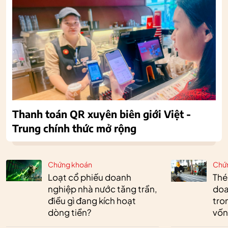
Thanh toán QR xuyên biên giới Việt -
Trung chính thức mở rộng
Chứng khoán
Chứ
Loạt cổ phiếu doanh
Thé
nghiệp nhà nước tăng trần,
doa
điều gì đang kích hoạt
tro
dòng tiền?
vốn