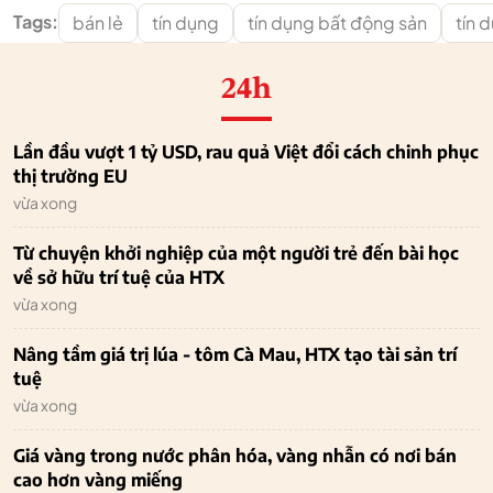
Tags:
bán lẻ
tín dụng
tín dụng bất động sản
tín 
24h
Lần đầu vượt 1 tỷ USD, rau quả Việt đổi cách chinh phục
thị trường EU
vừa xong
Từ chuyện khởi nghiệp của một người trẻ đến bài học
về sở hữu trí tuệ của HTX
vừa xong
Nâng tầm giá trị lúa - tôm Cà Mau, HTX tạo tài sản trí
tuệ
vừa xong
Giá vàng trong nước phân hóa, vàng nhẫn có nơi bán
cao hơn vàng miếng