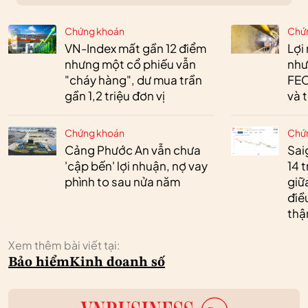
Chứng khoán
Chứ
VN-Index mất gần 12 điểm
Lợi
nhưng một cổ phiếu vẫn
như
"cháy hàng", dư mua trần
FEC
gần 1,2 triệu đơn vị
và 
Chứng khoán
Chứ
Cảng Phước An vẫn chưa
Sai
'cập bến' lợi nhuận, nợ vay
14 t
phình to sau nửa năm
giữ
điề
thậ
Xem thêm bài viết tại:
Bảo hiểm
Kinh doanh số