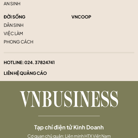
AN SINH
ĐỜI SỐNG
VNCOOP
DÂN SINH
VIỆC LÀM
PHONG CÁCH
HOTLINE:
024. 37824741
LIÊN HỆ QUẢNG CÁO
Tạp chí điện tử Kinh Doanh
Cơ quan chủ quản: Liên minh HTX Việt Nam