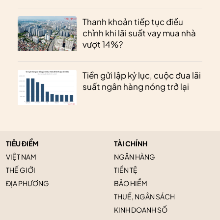
Thanh khoản tiếp tục điều
chỉnh khi lãi suất vay mua nhà
vượt 14%?
Tiền gửi lập kỷ lục, cuộc đua lãi
suất ngân hàng nóng trở lại
TIÊU ĐIỂM
TÀI CHÍNH
VIỆT NAM
NGÂN HÀNG
THẾ GIỚI
TIỀN TỆ
ĐỊA PHƯƠNG
BẢO HIỂM
THUẾ, NGÂN SÁCH
KINH DOANH SỐ