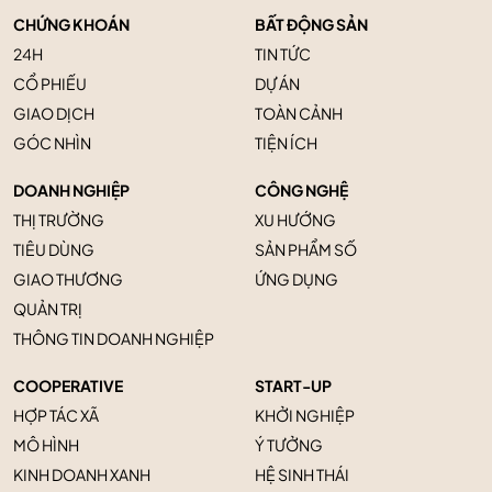
CHỨNG KHOÁN
BẤT ĐỘNG SẢN
24H
TIN TỨC
CỔ PHIẾU
DỰ ÁN
GIAO DỊCH
TOÀN CẢNH
GÓC NHÌN
TIỆN ÍCH
DOANH NGHIỆP
CÔNG NGHỆ
THỊ TRƯỜNG
XU HƯỚNG
TIÊU DÙNG
SẢN PHẨM SỐ
GIAO THƯƠNG
ỨNG DỤNG
QUẢN TRỊ
THÔNG TIN DOANH NGHIỆP
COOPERATIVE
START-UP
HỢP TÁC XÃ
KHỞI NGHIỆP
MÔ HÌNH
Ý TƯỞNG
KINH DOANH XANH
HỆ SINH THÁI