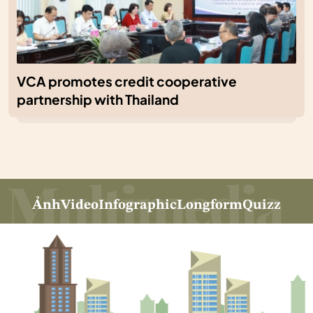
VCA promotes credit cooperative
partnership with Thailand
Ảnh
Video
Infographic
Longform
Quizz