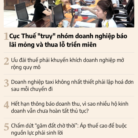
1
Cục Thuế "truy" nhóm doanh nghiệp báo
lãi mỏng và thua lỗ triền miên
2
Ưu đãi thuế phải khuyến khích doanh nghiệp mở
rộng quy mô
3
Doanh nghiệp taxi không nhất thiết phải lập hoá đơn
sau mỗi chuyến đi
4
Hết hạn thông báo doanh thu, vì sao nhiều hộ kinh
doanh vẫn chưa hoàn tất thủ tục?
5
Chấm dứt “găm đất chờ thời”: Áp thuế cao để buộc
nguồn lực phải sinh lời