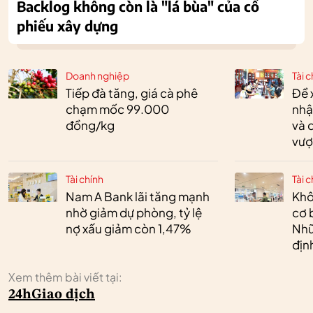
Backlog không còn là "lá bùa" của cổ
phiếu xây dựng
Doanh nghiệp
Tài c
Tiếp đà tăng, giá cà phê
Đề 
chạm mốc 99.000
nhậ
đồng/kg
và 
vượ
Tài chính
Tài c
Nam A Bank lãi tăng mạnh
Khô
nhờ giảm dự phòng, tỷ lệ
cơ 
nợ xấu giảm còn 1,47%
Nhữ
địn
Xem thêm bài viết tại:
24h
Giao dịch