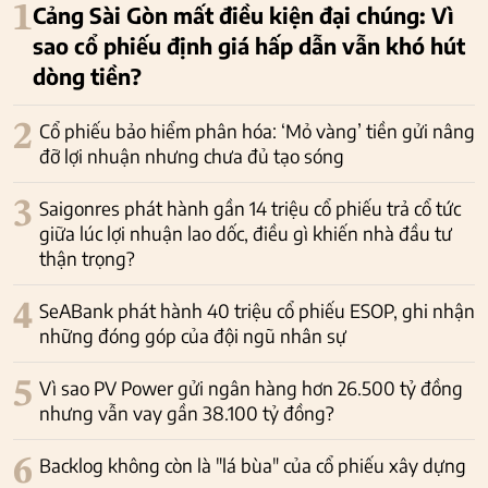
1
Cảng Sài Gòn mất điều kiện đại chúng: Vì
sao cổ phiếu định giá hấp dẫn vẫn khó hút
dòng tiền?
2
Cổ phiếu bảo hiểm phân hóa: ‘Mỏ vàng’ tiền gửi nâng
đỡ lợi nhuận nhưng chưa đủ tạo sóng
3
Saigonres phát hành gần 14 triệu cổ phiếu trả cổ tức
giữa lúc lợi nhuận lao dốc, điều gì khiến nhà đầu tư
thận trọng?
4
SeABank phát hành 40 triệu cổ phiếu ESOP, ghi nhận
những đóng góp của đội ngũ nhân sự
5
Vì sao PV Power gửi ngân hàng hơn 26.500 tỷ đồng
nhưng vẫn vay gần 38.100 tỷ đồng?
6
Backlog không còn là "lá bùa" của cổ phiếu xây dựng