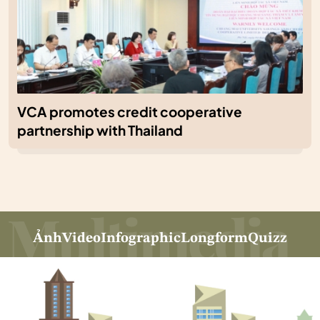
VCA promotes credit cooperative
partnership with Thailand
Ảnh
Video
Infographic
Longform
Quizz