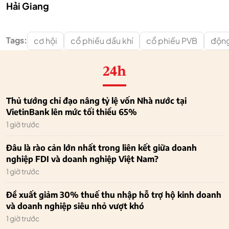
Hải Giang
Tags:
cơ hội
cổ phiếu dầu khí
cổ phiếu PVB
động
24h
Thủ tướng chỉ đạo nâng tỷ lệ vốn Nhà nước tại
VietinBank lên mức tối thiểu 65%
1 giờ trước
Đâu là rào cản lớn nhất trong liên kết giữa doanh
nghiệp FDI và doanh nghiệp Việt Nam?
1 giờ trước
Đề xuất giảm 30% thuế thu nhập hỗ trợ hộ kinh doanh
và doanh nghiệp siêu nhỏ vượt khó
1 giờ trước