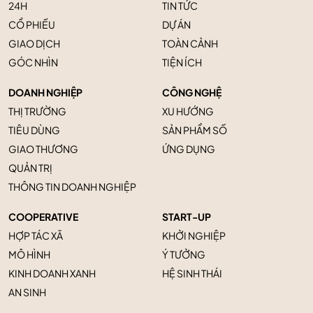
24H
TIN TỨC
CỔ PHIẾU
DỰ ÁN
GIAO DỊCH
TOÀN CẢNH
GÓC NHÌN
TIỆN ÍCH
DOANH NGHIỆP
CÔNG NGHỆ
THỊ TRƯỜNG
XU HƯỚNG
TIÊU DÙNG
SẢN PHẨM SỐ
GIAO THƯƠNG
ỨNG DỤNG
QUẢN TRỊ
THÔNG TIN DOANH NGHIỆP
COOPERATIVE
START-UP
HỢP TÁC XÃ
KHỞI NGHIỆP
MÔ HÌNH
Ý TƯỞNG
KINH DOANH XANH
HỆ SINH THÁI
AN SINH