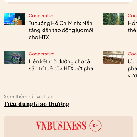
Cooperative
Coo
Tư tưởng Hồ Chí Minh: Nền
Hồ 
tảng kiến tạo động lực mới
thế
cho HTX
Cooperative
Coo
Liên kết mở đường cho tài
Ưu 
sản trí tuệ của HTX bứt phá
phá
vươ
Xem thêm bài viết tại:
Tiêu dùng
Giao thương