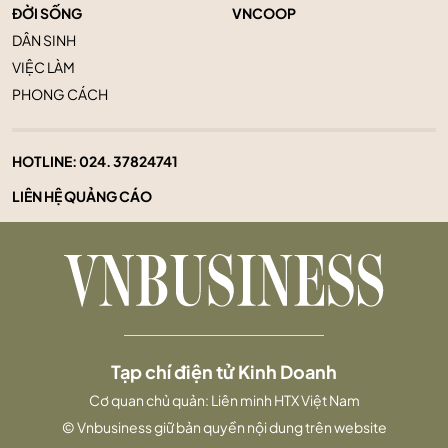
ĐỜI SỐNG
VNCOOP
DÂN SINH
VIỆC LÀM
PHONG CÁCH
HOTLINE:
024. 37824741
LIÊN HỆ QUẢNG CÁO
Tạp chí điện tử Kinh Doanh
Cơ quan chủ quản: Liên minh HTX Việt Nam
© Vnbusiness giữ bản quyền nội dung trên website