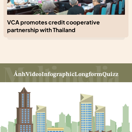
VCA promotes credit cooperative
partnership with Thailand
Ảnh
Video
Infographic
Longform
Quizz