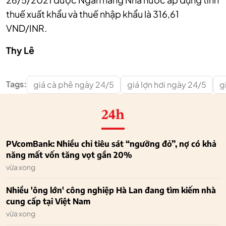
thuế xuất khẩu và thuế nhập khẩu là 316,61
VND/INR.
Thy Lê
Tags:
giá cà phê ngày 24/5
giá lợn hơi ngày 24/5
g
24h
PVcomBank: Nhiều chỉ tiêu sát “ngưỡng đỏ”, nợ có khả
năng mất vốn tăng vọt gần 20%
vừa xong
Nhiều 'ông lớn' công nghiệp Hà Lan đang tìm kiếm nhà
cung cấp tại Việt Nam
vừa xong