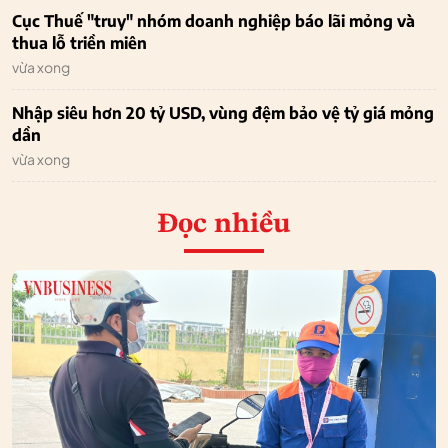
Cục Thuế "truy" nhóm doanh nghiệp báo lãi mỏng và
thua lỗ triền miên
vừa xong
Nhập siêu hơn 20 tỷ USD, vùng đệm bảo vệ tỷ giá mỏng
dần
vừa xong
Đọc nhiều