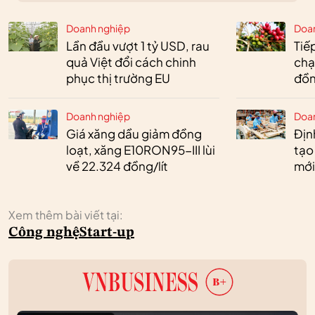
Doanh nghiệp
Doa
Lần đầu vượt 1 tỷ USD, rau
Tiế
quả Việt đổi cách chinh
chạ
phục thị trường EU
đồn
Doanh nghiệp
Doa
Giá xăng dầu giảm đồng
Định
loạt, xăng E10RON95-III lùi
tạo
về 22.324 đồng/lít
mới
Xem thêm bài viết tại:
Công nghệ
Start-up