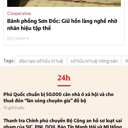
Cooperative
Bánh phồng Sơn Đốc: Giữ hồn làng nghề nhờ
nhãn hiệu tập thể
ĐỌC NGAY
Tags:
đào tạo sở hữu trí tuệ
sở hữu trí tuệ nông sản
t
24h
Phú Quốc chuẩn bị 50.000 căn nhà ở xã hội và cho
thuê đón “làn sóng chuyên gia” đổ bộ
15 giờ trước
Thanh tra Chính phủ chuyển Bộ Công an hồ sơ loạt sai
phạm của SJC, PNJ, DOJI, Bảo Tín Mạnh Hải và Mi Hồng