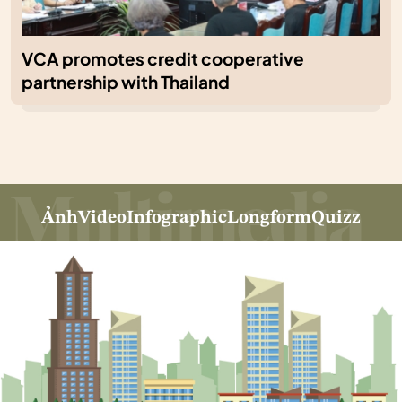
VCA promotes credit cooperative
partnership with Thailand
Ảnh
Video
Infographic
Longform
Quizz