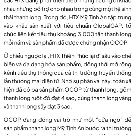
các HTX đang phát triển theo những hướng đi khác
nhau nhưng bổ trợ cho nhau trong cùng một hệ sinh
thái thanh long. Trong đó, HTX Mỹ Tịnh An tập trung
vào khâu sản xuất với tiêu chuẩn GlobalGAP, tổ
chức liên kết tiêu thụ khoảng 3.000 tấn thanh long
mỗi năm và sản phẩm đã được chứng nhận OCOP.
Ở chiều ngược lại, HTX Thiên Phúc lại đi sâu vào chế
biến và đa dạng hóa sản phẩm, đồng thời mở rộng
kênh tiêu thụ thông qua cả thị trường truyền thống
lẫn thương mại điện tử. Nhờ sự phân vai này, toàn xã
hiện đã có ba sản phẩm OCOP từ thanh long, gồm
thanh long ruột đỏ đạt 4 sao, cùng thanh long vàng
và thanh long sấy đạt 3 sao.
OCOP đang đóng vai trò như một “cửa ngõ” để
sản phẩm thanh long Mỹ Tịnh An bước ra thị trường