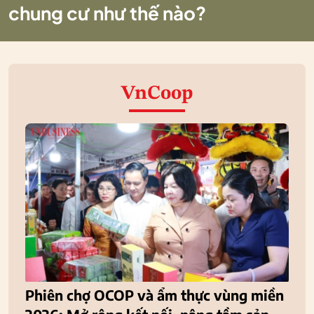
chung cư như thế nào?
VnCoop
Phiên chợ OCOP và ẩm thực vùng miền