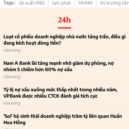
Tags:
lãi suất VND
lạm phát
NHNN
thị trường li
24h
Loạt cổ phiếu doanh nghiệp nhà nước tăng trần, điều gì
đang kích hoạt dòng tiền?
vừa xong
Nam A Bank lãi tăng mạnh nhờ giảm dự phòng, nợ
nhóm 5 chiếm hơn 80% nợ xấu
vừa xong
Tỷ lệ nợ xấu xuống mức thấp nhất trong nhiều năm,
VPBank được nhiều CTCK đánh giá tích cực
vừa xong
'Soi' hệ sinh thái doanh nghiệp trăm tỷ liên quan Huấn
Hoa Hồng