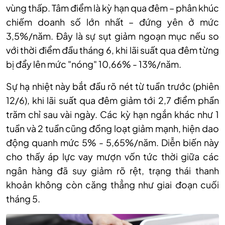
vùng thấp. Tâm điểm là kỳ hạn qua đêm – phân khúc
chiếm doanh số lớn nhất – đứng yên ở mức
3,5%/năm. Đây là sự sụt giảm ngoạn mục nếu so
với thời điểm đầu tháng 6, khi lãi suất qua đêm từng
bị đẩy lên mức "nóng" 10,66% - 13%/năm.
Sự hạ nhiệt này bắt đầu rõ nét từ tuần trước (phiên
12/6), khi lãi suất qua đêm giảm tới 2,7 điểm phần
trăm chỉ sau vài ngày. Các kỳ hạn ngắn khác như 1
tuần và 2 tuần cũng đồng loạt giảm mạnh, hiện dao
động quanh mức 5% - 5,65%/năm. Diễn biến này
cho thấy áp lực vay mượn vốn tức thời giữa các
ngân hàng đã suy giảm rõ rệt, trạng thái thanh
khoản không còn căng thẳng như giai đoạn cuối
tháng 5.