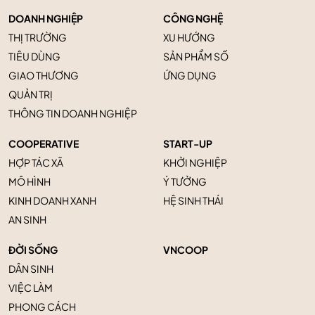
DOANH NGHIỆP
CÔNG NGHỆ
THỊ TRƯỜNG
XU HƯỚNG
TIÊU DÙNG
SẢN PHẨM SỐ
GIAO THƯƠNG
ỨNG DỤNG
QUẢN TRỊ
THÔNG TIN DOANH NGHIỆP
COOPERATIVE
START-UP
HỢP TÁC XÃ
KHỞI NGHIỆP
MÔ HÌNH
Ý TƯỞNG
KINH DOANH XANH
HỆ SINH THÁI
AN SINH
ĐỜI SỐNG
VNCOOP
DÂN SINH
VIỆC LÀM
PHONG CÁCH