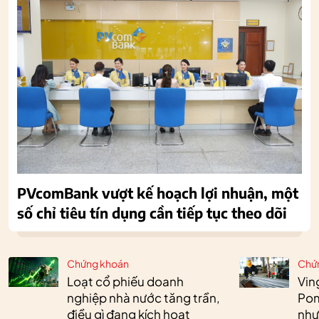
PVcomBank vượt kế hoạch lợi nhuận, một
số chỉ tiêu tín dụng cần tiếp tục theo dõi
Chứng khoán
Chứ
Loạt cổ phiếu doanh
Vin
nghiệp nhà nước tăng trần,
Pom
điều gì đang kích hoạt
như