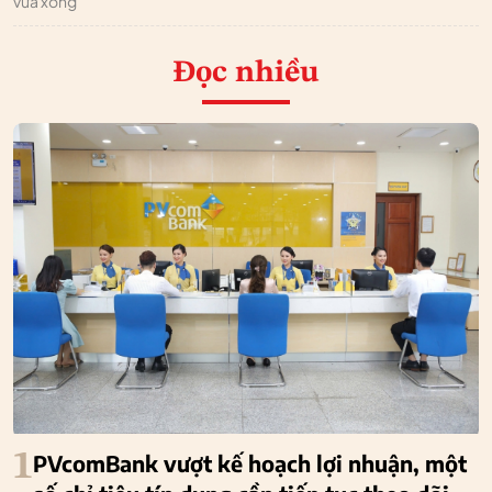
vừa xong
Đọc nhiều
1
PVcomBank vượt kế hoạch lợi nhuận, một