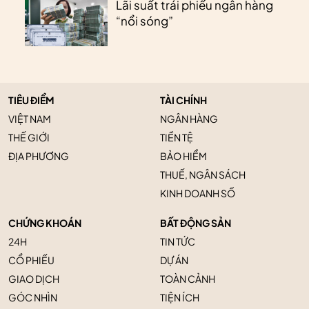
Lãi suất trái phiếu ngân hàng
“nổi sóng”
TIÊU ĐIỂM
TÀI CHÍNH
VIỆT NAM
NGÂN HÀNG
THẾ GIỚI
TIỀN TỆ
ĐỊA PHƯƠNG
BẢO HIỂM
THUẾ, NGÂN SÁCH
KINH DOANH SỐ
CHỨNG KHOÁN
BẤT ĐỘNG SẢN
24H
TIN TỨC
CỔ PHIẾU
DỰ ÁN
GIAO DỊCH
TOÀN CẢNH
GÓC NHÌN
TIỆN ÍCH