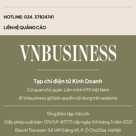
HOTLINE:
024. 37824741
LIÊN HỆ QUẢNG CÁO
Tạp chí điện tử Kinh Doanh
Cơ quan chủ quản: Liên minh HTX Việt Nam
© Vnbusiness giữ bản quyền nội dung trên website
Tổng Biên tập: Hà Linh
Giấy phép xuất bản: 139/GP-BTTTT cấp ngày 04 tháng 3 năm 2021
Địa chỉ Tòa soạn: Số 149 Giảng Võ, P. Ô Chợ Dừa, Hà Nội