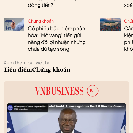
dòng tiền?
xoá
Chứng khoán
Chứ
Cổ phiếu bảo hiểm phân
Cản
hóa: ‘Mỏ vàng’ tiền gửi
kiệ
nâng đỡ lợi nhuận nhưng
phi
chưa đủ tạo sóng
khó
Xem thêm bài viết tại:
Tiêu điểm
Chứng khoán