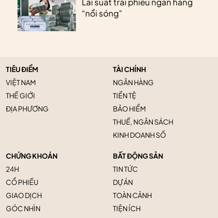
Lãi suất trái phiếu ngân hàng
“nổi sóng”
TIÊU ĐIỂM
TÀI CHÍNH
VIỆT NAM
NGÂN HÀNG
THẾ GIỚI
TIỀN TỆ
ĐỊA PHƯƠNG
BẢO HIỂM
THUẾ, NGÂN SÁCH
KINH DOANH SỐ
CHỨNG KHOÁN
BẤT ĐỘNG SẢN
24H
TIN TỨC
CỔ PHIẾU
DỰ ÁN
GIAO DỊCH
TOÀN CẢNH
GÓC NHÌN
TIỆN ÍCH