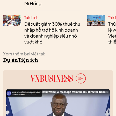
Mi Hồng
Tài chính
Tài c
Đề xuất giảm 30% thuế thu
Thủ
nhập hỗ trợ hộ kinh doanh
lệ 
và doanh nghiệp siêu nhỏ
Vie
vượt khó
thi
Xem thêm bài viết tại:
Dự án
Tiện ích