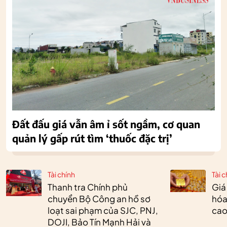
Đất đấu giá vẫn âm ỉ sốt ngầm, cơ quan
quản lý gấp rút tìm ‘thuốc đặc trị’
Tài chính
Tài c
Thanh tra Chính phủ
Giá
chuyển Bộ Công an hồ sơ
hóa
loạt sai phạm của SJC, PNJ,
cao
DOJI, Bảo Tín Mạnh Hải và