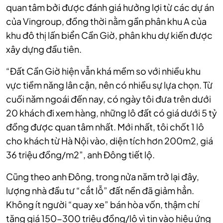
quan tâm bởi được đánh giá hưởng lợi từ các dự án
của Vingroup, đồng thời nằm gần phân khu A của
khu đô thị lấn biển Cần Giờ, phân khu dự kiến được
xây dựng đầu tiên.
“Đất Cần Giờ hiện vẫn khá mềm so với nhiều khu
vực tiềm năng lân cận, nên có nhiều sự lựa chọn. Từ
cuối năm ngoái đến nay, có ngày tôi đưa trên dưới
20 khách đi xem hàng, những lô đất có giá dưới 5 tỷ
đồng được quan tâm nhất. Mới nhất, tôi chốt 1 lô
cho khách từ Hà Nội vào, diện tích hơn 200m2, giá
36 triệu đồng/m2”, anh Đông tiết lộ.
Cũng theo anh Đông, trong nửa năm trở lại đây,
lượng nhà đầu tư “cắt lỗ” đất nền đã giảm hẳn.
Không ít người “quay xe” bán hòa vốn, thậm chí
tăng giá 150-300 triệu đồng/lô vì tin vào hiệu ứng