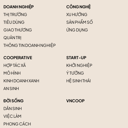
DOANH NGHIỆP
CÔNG NGHỆ
THỊ TRƯỜNG
XU HƯỚNG
TIÊU DÙNG
SẢN PHẨM SỐ
GIAO THƯƠNG
ỨNG DỤNG
QUẢN TRỊ
THÔNG TIN DOANH NGHIỆP
COOPERATIVE
START-UP
HỢP TÁC XÃ
KHỞI NGHIỆP
MÔ HÌNH
Ý TƯỞNG
KINH DOANH XANH
HỆ SINH THÁI
AN SINH
ĐỜI SỐNG
VNCOOP
DÂN SINH
VIỆC LÀM
PHONG CÁCH