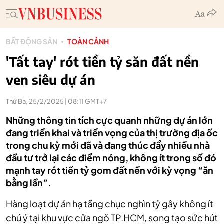
BẤT ĐỘNG SẢN
TOÀN CẢNH
'Tất tay' rót tiền tỷ săn đất nền
ven siêu dự án
Thứ Ba, 25/2/2025 | 08:11 GMT+7
Những thông tin tích cực quanh những dự án lớn
đang triển khai và triển vọng của thị trường địa ốc
trong chu kỳ mới đã và đang thúc đẩy nhiều nhà
đầu tư trở lại các điểm nóng, không ít trong số đó
mạnh tay rót tiền tỷ gom đất nền với kỳ vọng “ăn
bằng lần”.
Hàng loạt dự án hạ tầng chục nghìn tỷ gây không ít
chú ý tại khu vực cửa ngõ TP.HCM, song tạo sức hút