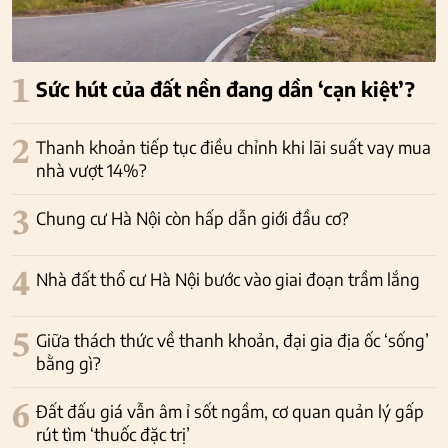
1
Sức hút của đất nền đang dần ‘cạn kiệt’?
2
Thanh khoản tiếp tục điều chỉnh khi lãi suất vay mua
nhà vượt 14%?
3
Chung cư Hà Nội còn hấp dẫn giới đầu cơ?
4
Nhà đất thổ cư Hà Nội bước vào giai đoạn trầm lắng
5
Giữa thách thức về thanh khoản, đại gia địa ốc ‘sống’
bằng gì?
6
Đất đấu giá vẫn âm ỉ sốt ngầm, cơ quan quản lý gấp
rút tìm ‘thuốc đặc trị’