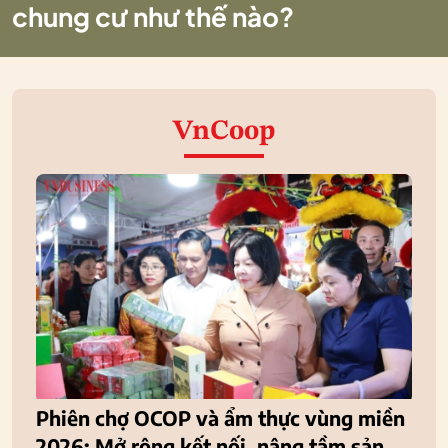
chung cư như thế nào?
VnCoop
Phiên chợ OCOP và ẩm thực vùng miền
2026: Mở rộng kết nối, nâng tầm sản