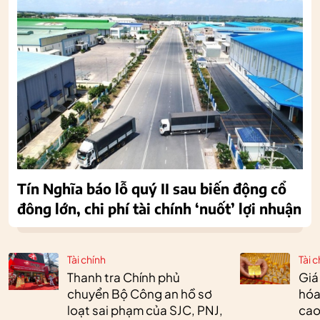
Tín Nghĩa báo lỗ quý II sau biến động cổ
đông lớn, chi phí tài chính ‘nuốt’ lợi nhuận
Tài chính
Tài c
Thanh tra Chính phủ
Giá
chuyển Bộ Công an hồ sơ
hóa
loạt sai phạm của SJC, PNJ,
cao