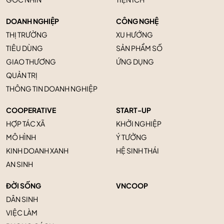
DOANH NGHIỆP
CÔNG NGHỆ
THỊ TRƯỜNG
XU HƯỚNG
TIÊU DÙNG
SẢN PHẨM SỐ
GIAO THƯƠNG
ỨNG DỤNG
QUẢN TRỊ
THÔNG TIN DOANH NGHIỆP
COOPERATIVE
START-UP
HỢP TÁC XÃ
KHỞI NGHIỆP
MÔ HÌNH
Ý TƯỞNG
KINH DOANH XANH
HỆ SINH THÁI
AN SINH
ĐỜI SỐNG
VNCOOP
DÂN SINH
VIỆC LÀM