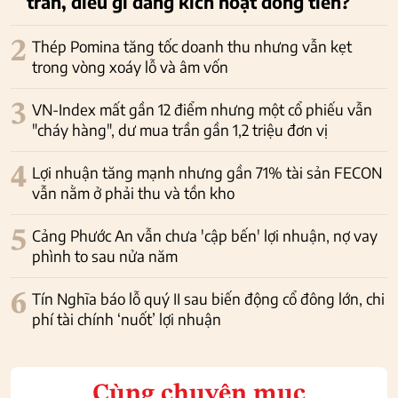
trần, điều gì đang kích hoạt dòng tiền?
2
Thép Pomina tăng tốc doanh thu nhưng vẫn kẹt
trong vòng xoáy lỗ và âm vốn
3
VN-Index mất gần 12 điểm nhưng một cổ phiếu vẫn
"cháy hàng", dư mua trần gần 1,2 triệu đơn vị
4
Lợi nhuận tăng mạnh nhưng gần 71% tài sản FECON
vẫn nằm ở phải thu và tồn kho
5
Cảng Phước An vẫn chưa 'cập bến' lợi nhuận, nợ vay
phình to sau nửa năm
6
Tín Nghĩa báo lỗ quý II sau biến động cổ đông lớn, chi
phí tài chính ‘nuốt’ lợi nhuận
Cùng chuyên mục