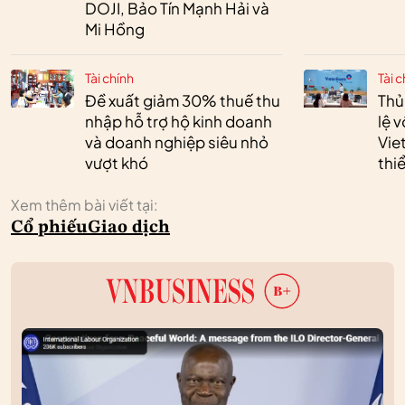
DOJI, Bảo Tín Mạnh Hải và
Mi Hồng
Tài chính
Tài c
Đề xuất giảm 30% thuế thu
Thủ
nhập hỗ trợ hộ kinh doanh
lệ 
và doanh nghiệp siêu nhỏ
Vie
vượt khó
thi
Xem thêm bài viết tại:
Cổ phiếu
Giao dịch