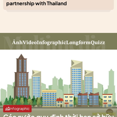
partnership with Thailand
Ảnh
Video
Infographic
Longform
Quizz
Infographic
Các nước quy định thời hạn sở hữu