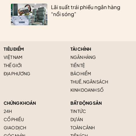
Lãi suất trái phiếu ngân hàng
“nổi sóng”
TIÊU ĐIỂM
TÀI CHÍNH
VIỆT NAM
NGÂN HÀNG
THẾ GIỚI
TIỀN TỆ
ĐỊA PHƯƠNG
BẢO HIỂM
THUẾ, NGÂN SÁCH
KINH DOANH SỐ
CHỨNG KHOÁN
BẤT ĐỘNG SẢN
24H
TIN TỨC
CỔ PHIẾU
DỰ ÁN
GIAO DỊCH
TOÀN CẢNH
GÓC NHÌN
TIỆN ÍCH