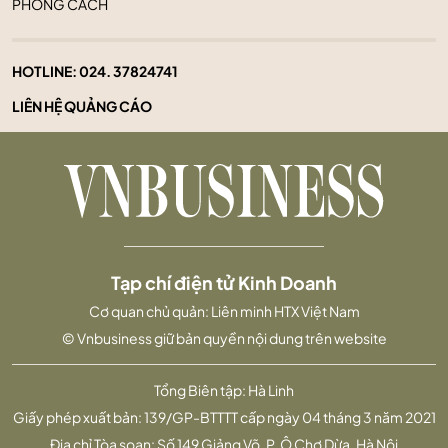
PHONG CÁCH
HOTLINE:
024. 37824741
LIÊN HỆ QUẢNG CÁO
Tạp chí điện tử Kinh Doanh
Cơ quan chủ quản: Liên minh HTX Việt Nam
© Vnbusiness giữ bản quyền nội dung trên website
Tổng Biên tập: Hà Linh
Giấy phép xuất bản: 139/GP-BTTTT cấp ngày 04 tháng 3 năm 2021
Địa chỉ Tòa soạn: Số 149 Giảng Võ, P. Ô Chợ Dừa, Hà Nội