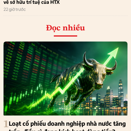
về sở hữu trí tuệ của HTX
22 giờ trước
Đọc nhiều
1
Loạt cổ phiếu doanh nghiệp nhà nước tăng