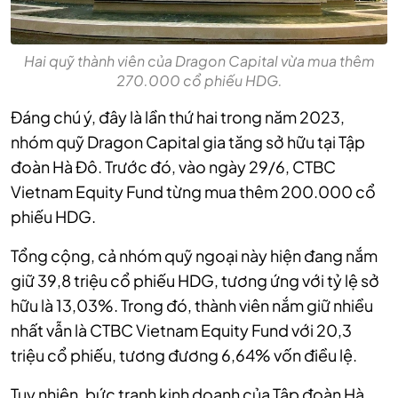
Hai quỹ thành viên của Dragon Capital vừa mua thêm
270.000 cổ phiếu HDG.
Đáng chú ý, đây là lần thứ hai trong năm 2023,
nhóm quỹ Dragon Capital gia tăng sở hữu tại Tập
đoàn Hà Đô. Trước đó, vào ngày 29/6, CTBC
Vietnam Equity Fund từng mua thêm 200.000 cổ
phiếu HDG.
Tổng cộng, cả nhóm quỹ ngoại này hiện đang nắm
giữ 39,8 triệu cổ phiếu HDG, tương ứng với tỷ lệ sở
hữu là 13,03%. Trong đó, thành viên nắm giữ nhiều
nhất vẫn là CTBC Vietnam Equity Fund với 20,3
triệu cổ phiếu, tương đương 6,64% vốn điều lệ.
Tuy nhiên, bức tranh kinh doanh của Tập đoàn Hà