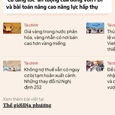
và bài toán nâng cao năng lực hấp thụ
Tài chính
Tài c
Giá vàng trong nước phân
Thủ
hóa, vàng nhẫn có nơi bán
lệ 
cao hơn vàng miếng
Vie
thi
Tài chính
Tài c
Không nợ thuế vẫn có nguy
Đề 
cơ bị tạm hoãn xuất cảnh:
nhậ
Những thay đổi từ Nghị
và 
định 252
vượ
Xem thêm bài viết tại:
Thế giới
Địa phương