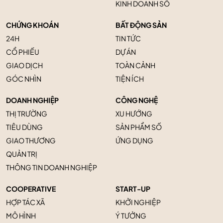
KINH DOANH SỐ
CHỨNG KHOÁN
BẤT ĐỘNG SẢN
24H
TIN TỨC
CỔ PHIẾU
DỰ ÁN
GIAO DỊCH
TOÀN CẢNH
GÓC NHÌN
TIỆN ÍCH
DOANH NGHIỆP
CÔNG NGHỆ
THỊ TRƯỜNG
XU HƯỚNG
TIÊU DÙNG
SẢN PHẨM SỐ
GIAO THƯƠNG
ỨNG DỤNG
QUẢN TRỊ
THÔNG TIN DOANH NGHIỆP
COOPERATIVE
START-UP
HỢP TÁC XÃ
KHỞI NGHIỆP
MÔ HÌNH
Ý TƯỞNG