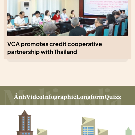
VCA promotes credit cooperative
partnership with Thailand
Ảnh
Video
Infographic
Longform
Quizz