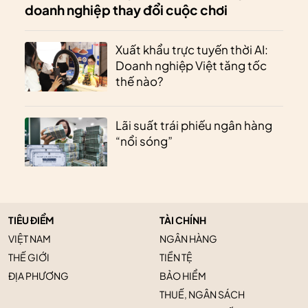
doanh nghiệp thay đổi cuộc chơi
Xuất khẩu trực tuyến thời AI:
Doanh nghiệp Việt tăng tốc
thế nào?
Lãi suất trái phiếu ngân hàng
“nổi sóng”
TIÊU ĐIỂM
TÀI CHÍNH
VIỆT NAM
NGÂN HÀNG
THẾ GIỚI
TIỀN TỆ
ĐỊA PHƯƠNG
BẢO HIỂM
THUẾ, NGÂN SÁCH