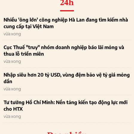
24h
Nhiều 'ông lớn' công nghiệp Hà Lan đang tìm kiếm nhà
cung cấp tại Việt Nam
vừa xong
Cục Thuế "truy" nhóm doanh nghiệp báo lãi mỏng và
thua lỗ triền miên
vừa xong
Nhập siêu hơn 20 tỷ USD, vùng đệm bảo vệ tỷ giá mỏng
dần
vừa xong
Tư tưởng Hồ Chí Minh: Nền tảng kiến tạo động lực mới
cho HTX
vừa xong