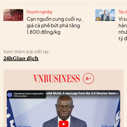
Doanh nghiệp
Tài c
Cạn nguồn cung cuối vụ,
Vì 
giá cà phê bứt phá tăng
hàn
1.800 đồng/kg
như
tỷ 
Xem thêm bài viết tại:
24h
Giao dịch