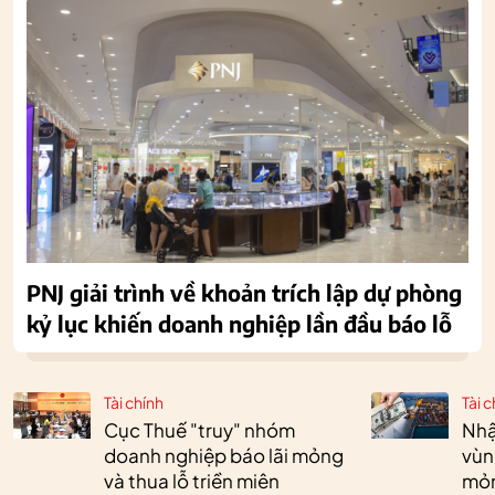
PNJ giải trình về khoản trích lập dự phòng
kỷ lục khiến doanh nghiệp lần đầu báo lỗ
Tài chính
Tài c
Cục Thuế "truy" nhóm
Nhậ
doanh nghiệp báo lãi mỏng
vùn
và thua lỗ triền miên
mỏ