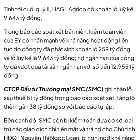
Tính tới cuối quý II, HAGL Agrico có khoản lỗ luỹ kế
9.643 tỷ đồng.
Trong báo cáo soát xét bán niên, kiểm toán viên
của EY có nhấn mạnh về khả năng hoạt động liên
tục do công ty đã phát sinh khoản lỗ 259 tỷ đồng
và lỗ lũy kế là 9.643 tỷ đồng; nợ ngắn hạn của công
ty đã vượt quá tài sản ngắn hạn với số tiền 12.955 tỷ
CTCP Đầu tư Thương mại SMC (SMC)
ghi nhận lỗ
sau thuế 81 tỷ đồng trong báo cáo soát xét, tăng lỗ
thêm gần 38 tỷ đồng so với báo cáo tự lập.
Bên cạnh đó, SMC còn bị kiểm toán đưa cơ sở loại
trừ các giao dịch chi tiền mặt và trả nợ cho Chủ tịch
HĐQT Nguyễn Thị Ngọc Loan, bị nghi ngờ khả năng