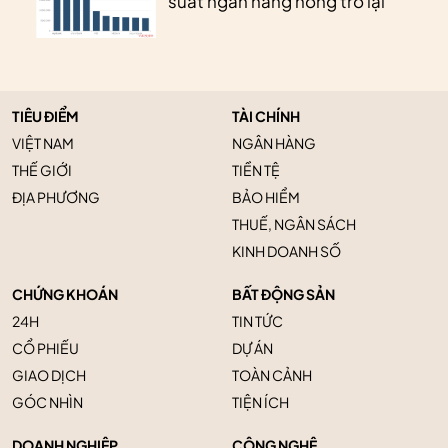
suất ngân hàng nóng trở lại
TIÊU ĐIỂM
TÀI CHÍNH
VIỆT NAM
NGÂN HÀNG
THẾ GIỚI
TIỀN TỆ
ĐỊA PHƯƠNG
BẢO HIỂM
THUẾ, NGÂN SÁCH
KINH DOANH SỐ
CHỨNG KHOÁN
BẤT ĐỘNG SẢN
24H
TIN TỨC
CỔ PHIẾU
DỰ ÁN
GIAO DỊCH
TOÀN CẢNH
GÓC NHÌN
TIỆN ÍCH
DOANH NGHIỆP
CÔNG NGHỆ