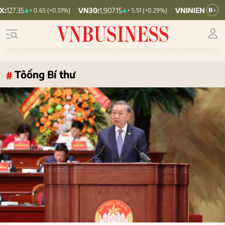
VN30:
1,907.15
VNINDEX:
1,768.42
+ 0.65 (+0.51%)
+ 5.51 (+0.29%)
+ 
Tôổng Bí thư
#