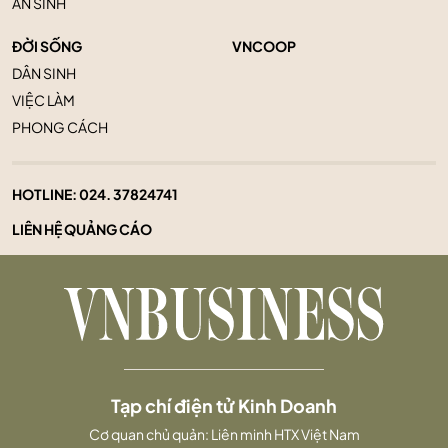
AN SINH
ĐỜI SỐNG
VNCOOP
DÂN SINH
VIỆC LÀM
PHONG CÁCH
HOTLINE:
024. 37824741
LIÊN HỆ QUẢNG CÁO
Tạp chí điện tử Kinh Doanh
Cơ quan chủ quản: Liên minh HTX Việt Nam