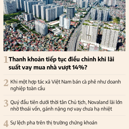
1
Thanh khoản tiếp tục điều chỉnh khi lãi
suất vay mua nhà vượt 14%?
2
Khi một hợp tác xã Việt Nam bán cà phê như doanh
nghiệp toàn cầu
3
Quý đầu tiên dưới thời tân Chủ tịch, Novaland lãi lớn
nhờ thoái vốn, gánh nặng nợ vay chưa hạ nhiệt
4
Sự lệch pha trên thị trường chứng khoán