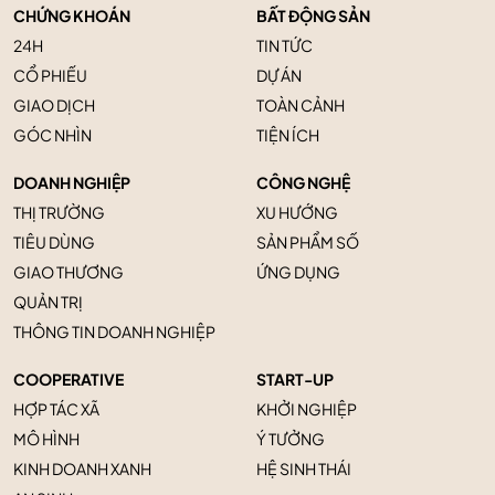
CHỨNG KHOÁN
BẤT ĐỘNG SẢN
24H
TIN TỨC
CỔ PHIẾU
DỰ ÁN
GIAO DỊCH
TOÀN CẢNH
GÓC NHÌN
TIỆN ÍCH
DOANH NGHIỆP
CÔNG NGHỆ
THỊ TRƯỜNG
XU HƯỚNG
TIÊU DÙNG
SẢN PHẨM SỐ
GIAO THƯƠNG
ỨNG DỤNG
QUẢN TRỊ
THÔNG TIN DOANH NGHIỆP
COOPERATIVE
START-UP
HỢP TÁC XÃ
KHỞI NGHIỆP
MÔ HÌNH
Ý TƯỞNG
KINH DOANH XANH
HỆ SINH THÁI