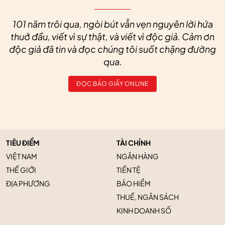
101 năm trôi qua, ngòi bút vẫn vẹn nguyên lời hứa
thuở đầu, viết vì sự thật, và viết vì độc giả. Cảm ơn
độc giả đã tin và đọc chúng tôi suốt chặng đường
qua.
ĐỌC BÁO GIẤY ONLINE
TIÊU ĐIỂM
TÀI CHÍNH
VIỆT NAM
NGÂN HÀNG
THẾ GIỚI
TIỀN TỆ
ĐỊA PHƯƠNG
BẢO HIỂM
THUẾ, NGÂN SÁCH
KINH DOANH SỐ