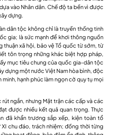
ì dựa vào Nhân dân. Chế độ ta bền vì được
 xây dựng.
àn dân tộc không chỉ là truyền thống tinh
quốc gia; là sức mạnh để khơi thông nguồn
g thuận xã hội, bảo vệ Tổ quốc từ sớm, từ
biết tôn trọng những khác biệt hợp pháp,
h; lấy mục tiêu chung của quốc gia-dân tộc
ây dựng một nước Việt Nam hòa bình, độc
ăn minh, hạnh phúc làm ngọn cờ quy tụ mọi
c rút ngắn, nhưng Mặt trận các cấp và các
, đạt được nhiều kết quả quan trọng. Thực
ận đã khẩn trương sắp xếp, kiện toàn tổ
ứ XI chu đáo, trách nhiệm; đồng thời từng
 vững hoạt động, bảo đảm ổn định, thông