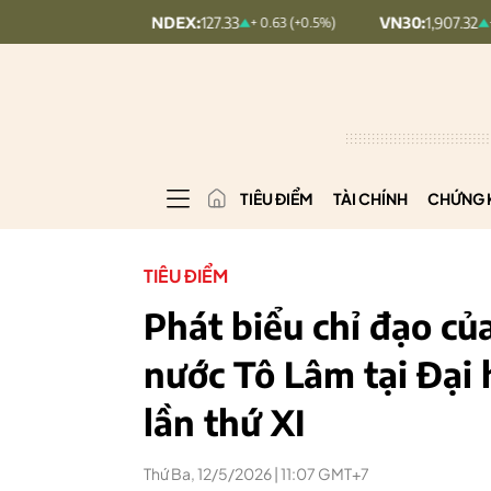
UPCOMINDEX:
127.33
VN30:
1,907.32
+ 0.63 (+0.5%)
+ 5.68 (+0.3
TIÊU ĐIỂM
TÀI CHÍNH
CHỨNG 
TIÊU ĐIỂM
Phát biểu chỉ đạo của
nước Tô Lâm tại Đại
lần thứ XI
Thứ Ba, 12/5/2026 | 11:07 GMT+7