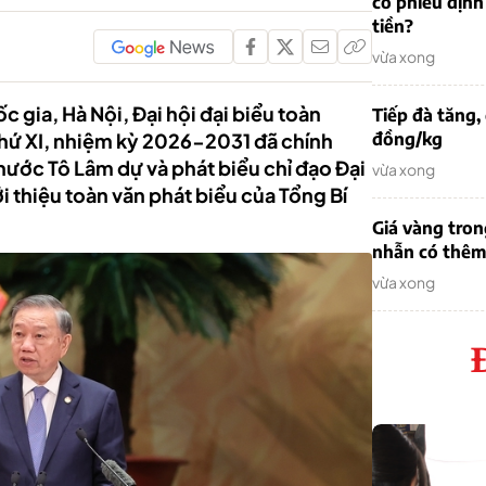
cổ phiếu định
tiền?
vừa xong
c gia, Hà Nội, Đại hội đại biểu toàn
Tiếp đà tăng,
thứ XI, nhiệm kỳ 2026-2031 đã chính
đồng/kg
 nước Tô Lâm dự và phát biểu chỉ đạo Đại
vừa xong
ới thiệu toàn văn phát biểu của Tổng Bí
Giá vàng tron
nhẫn có thêm 
vừa xong