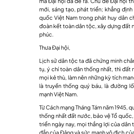
mà Đại hội đã đề ra. Chủ đề Đại hội th
mới, sáng tạo, phát triển; khẳng định 
quốc Việt Nam trong phát huy dân ch
đoàn kết toàn dân tộc, xây dựng đất 
phúc.
Thưa Đại hội,
Lịch sử dân tộc ta đã chứng minh chân
tụ, ý chí toàn dân thống nhất, thì đấ
mọi kẻ thù, làm nên những kỳ tích man
là truyền thống quý báu, là đường lố
mạnh Việt Nam.
Từ Cách mạng Tháng Tám năm 1945, qu
thống nhất đất nước, bảo vệ Tổ quốc,
triển ngày nay, mọi thắng lợi của dân
đắn của Đảng và sức mạnh vô địch của