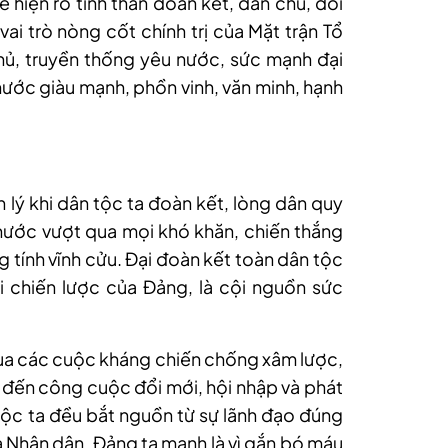
ể hiện rõ tinh thần đoàn kết, dân chủ, đổi
vai trò nòng cốt chính trị của Mặt trận Tổ
ủ, truyền thống yêu nước, sức mạnh đại
nước giàu mạnh, phồn vinh, văn minh, hạnh
 lý khi dân tộc ta đoàn kết, lòng dân quy
t nước vượt qua mọi khó khăn, chiến thắng
g tính vĩnh cửu. Đại đoàn kết toàn dân tộc
i chiến lược của Đảng, là cội nguồn sức
a các cuộc kháng chiến chống xâm lược,
 đến công cuộc đổi mới, hội nhập và phát
 tộc ta đều bắt nguồn từ sự lãnh đạo đúng
 Nhân dân. Đảng ta mạnh là vì gắn bó máu