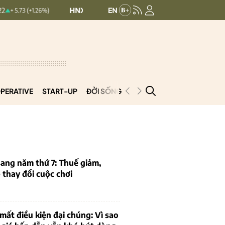
HNXINDEX:
292.69
UPCOMINDEX:
127.33
 (+1.26%)
0.5 (0.17%)
PERATIVE
START-UP
ĐỜI SỐNG
PODCAST
VNCOOP
ang năm thứ 7: Thuế giảm,
thay đổi cuộc chơi
mất điều kiện đại chúng: Vì sao