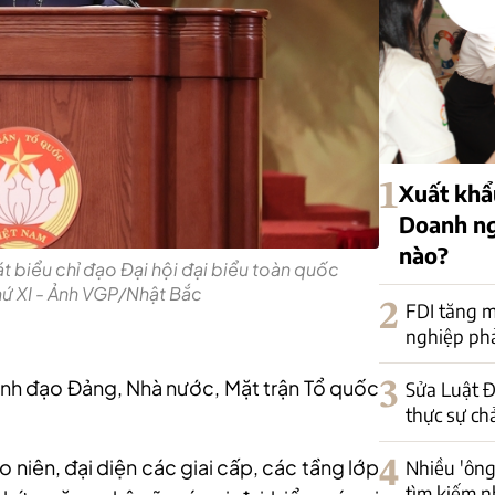
1
Xuất khẩu
Doanh ng
nào?
t biểu chỉ đạo Đại hội đại biểu toàn quốc
hứ XI - Ảnh VGP/Nhật Bắc
2
FDI tăng m
nghiệp phải
ãnh đạo Đảng, Nhà nước, Mặt trận Tổ quốc
3
Sửa Luật Đ
thực sự ch
ao niên, đại diện các giai cấp, các tầng lớp
4
Nhiều 'ông
tìm kiếm n