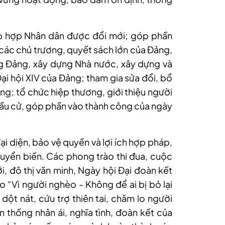
ập hợp Nhân dân được đổi mới; góp phần
 các chủ trương, quyết sách lớn của Đảng,
g Đảng, xây dựng Nhà nước, xây dựng và
Đại hội XIV của Đảng; tham gia sửa đổi, bổ
ng; tổ chức hiệp thương, giới thiệu người
ầu cử, góp phần vào thành công của ngày
ại diện, bảo vệ quyền và lợi ích hợp pháp,
yển biến. Các phong trào thi đua, cuộc
 đô thị văn minh, Ngày hội Đại đoàn kết
o “Vì người nghèo - Không để ai bị bỏ lại
dột nát, cứu trợ thiên tai, chăm lo người
ền thống nhân ái, nghĩa tình, đoàn kết của