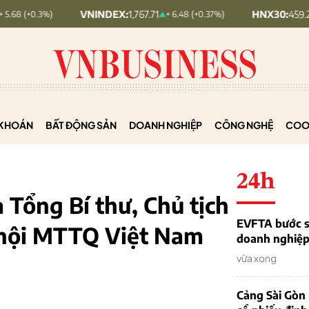
VNINDEX:
1,767.71
HNX30:
459.22
%)
+ 6.48 (+0.37%)
+ 5.73
KHOÁN
BẤT ĐỘNG SẢN
DOANH NGHIỆP
CÔNG NGHỆ
COO
24h
 Tổng Bí thư, Chủ tịch
EVFTA bước s
 hội MTTQ Việt Nam
doanh nghiệp 
vừa xong
Cảng Sài Gòn 