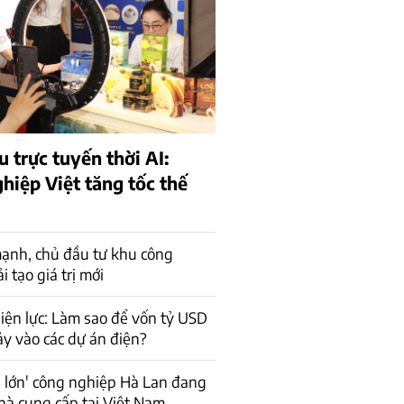
 trực tuyến thời AI:
hiệp Việt tăng tốc thế
ạnh, chủ đầu tư khu công
 tạo giá trị mới
iện lực: Làm sao để vốn tỷ USD
ảy vào các dự án điện?
 lớn' công nghiệp Hà Lan đang
hà cung cấp tại Việt Nam