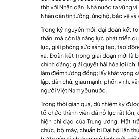
thịt với Nhân dân. Nhà nước ta vững v
Nhân dân tin tưởng, ủng hộ, bảo vệ và
Trong kỷ nguyên mới, đại đoàn kết to
thần, mà còn là năng lực phát triển 
lực, giải phóng sức sáng tạo, tạo đồn
xa. Đoàn kết trong giai đoạn mới là 
chính đáng; giải quyết hài hòa lợi íc
làm điểm tương đồng; lấy khát vọng x
lập, dân chủ, giàu mạnh, phồn vinh, v
người Việt Nam yêu nước.
Trong thời gian qua, dù nhiệm kỳ đượ
tổ chức thành viên đã nỗ lực rất lớn
hiện chỉ đạo của Trung ương, Mặt tr
chức, bộ máy, chuẩn bị Đại hội lần th
bước vận hành theo mô hình mới, giữ