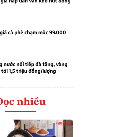
 giá hấp dẫn vẫn khó hút dòng
 giá cà phê chạm mốc 99.000
g nước nối tiếp đà tăng, vàng
tới 1,5 triệu đồng/lượng
Đọc nhiều