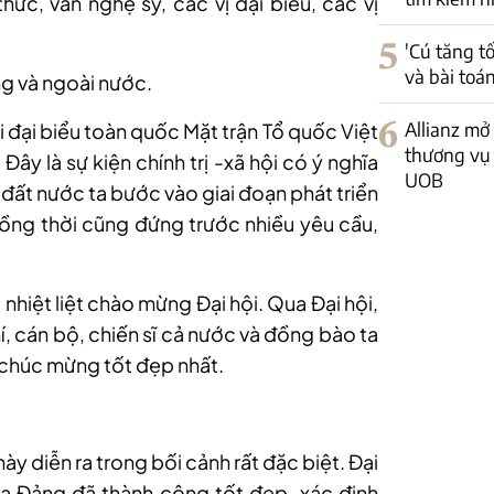
thức, văn nghệ sỹ, các vị đại biểu, các vị
5
'Cú tăng t
và bài toá
ng và ngoài nước.
6
Allianz mở
ội đại biểu toàn quốc Mặt trận Tổ quốc Việt
thương vụ 
Đây là sự kiện chính trị -xã hội có ý nghĩa
UOB
m đất nước ta bước vào giai đoạn phát triển
 đồng thời cũng đứng trước nhiều yêu cầu,
nhiệt liệt chào mừng Đại hội. Qua Đại hội,
í, cán bộ, chiến sĩ cả nước và đồng bào ta
i chúc mừng tốt đẹp nhất.
ày diễn ra trong bối cảnh rất đặc biệt. Đại
ủa Đảng đã thành công tốt đẹp, xác định