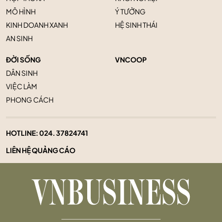
MÔ HÌNH
Ý TƯỞNG
KINH DOANH XANH
HỆ SINH THÁI
AN SINH
ĐỜI SỐNG
VNCOOP
DÂN SINH
VIỆC LÀM
PHONG CÁCH
HOTLINE:
024. 37824741
LIÊN HỆ QUẢNG CÁO