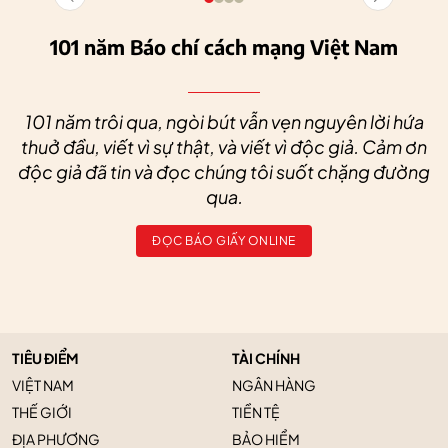
101 năm Báo chí cách mạng Việt Nam
101 năm trôi qua, ngòi bút vẫn vẹn nguyên lời hứa
thuở đầu, viết vì sự thật, và viết vì độc giả. Cảm ơn
độc giả đã tin và đọc chúng tôi suốt chặng đường
qua.
ĐỌC BÁO GIẤY ONLINE
TIÊU ĐIỂM
TÀI CHÍNH
VIỆT NAM
NGÂN HÀNG
THẾ GIỚI
TIỀN TỆ
ĐỊA PHƯƠNG
BẢO HIỂM