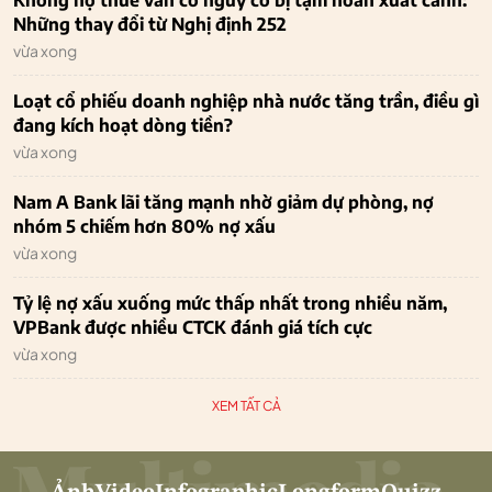
Không nợ thuế vẫn có nguy cơ bị tạm hoãn xuất cảnh:
Những thay đổi từ Nghị định 252
vừa xong
Loạt cổ phiếu doanh nghiệp nhà nước tăng trần, điều gì
đang kích hoạt dòng tiền?
vừa xong
Nam A Bank lãi tăng mạnh nhờ giảm dự phòng, nợ
nhóm 5 chiếm hơn 80% nợ xấu
vừa xong
Tỷ lệ nợ xấu xuống mức thấp nhất trong nhiều năm,
VPBank được nhiều CTCK đánh giá tích cực
vừa xong
XEM TẤT CẢ