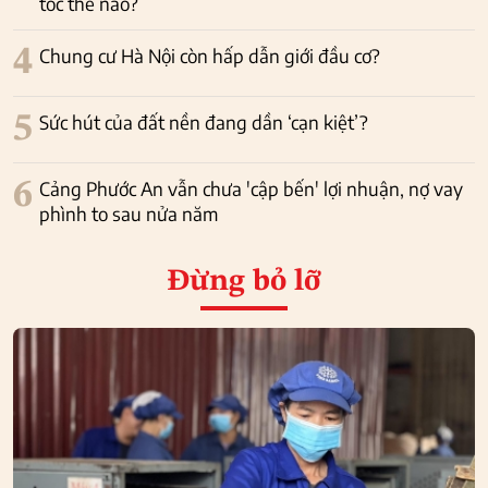
tốc thế nào?
4
Chung cư Hà Nội còn hấp dẫn giới đầu cơ?
5
Sức hút của đất nền đang dần ‘cạn kiệt’?
6
Cảng Phước An vẫn chưa 'cập bến' lợi nhuận, nợ vay
phình to sau nửa năm
Đừng bỏ lỡ