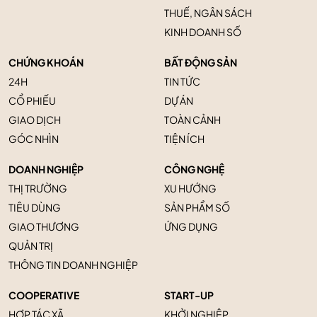
THUẾ, NGÂN SÁCH
KINH DOANH SỐ
CHỨNG KHOÁN
BẤT ĐỘNG SẢN
24H
TIN TỨC
CỔ PHIẾU
DỰ ÁN
GIAO DỊCH
TOÀN CẢNH
GÓC NHÌN
TIỆN ÍCH
DOANH NGHIỆP
CÔNG NGHỆ
THỊ TRƯỜNG
XU HƯỚNG
TIÊU DÙNG
SẢN PHẨM SỐ
GIAO THƯƠNG
ỨNG DỤNG
QUẢN TRỊ
THÔNG TIN DOANH NGHIỆP
COOPERATIVE
START-UP
HỢP TÁC XÃ
KHỞI NGHIỆP