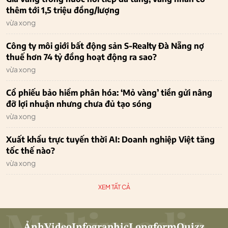
thêm tới 1,5 triệu đồng/lượng
vừa xong
Công ty môi giới bất động sản S-Realty Đà Nẵng nợ
thuế hơn 74 tỷ đồng hoạt động ra sao?
vừa xong
Cổ phiếu bảo hiểm phân hóa: ‘Mỏ vàng’ tiền gửi nâng
đỡ lợi nhuận nhưng chưa đủ tạo sóng
vừa xong
Xuất khẩu trực tuyến thời AI: Doanh nghiệp Việt tăng
tốc thế nào?
vừa xong
XEM TẤT CẢ
Ảnh
Video
Infographic
Longform
Quizz