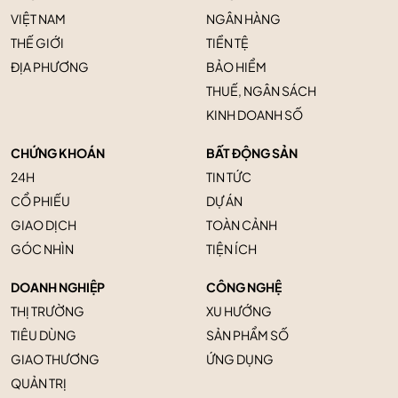
VIỆT NAM
NGÂN HÀNG
THẾ GIỚI
TIỀN TỆ
ĐỊA PHƯƠNG
BẢO HIỂM
THUẾ, NGÂN SÁCH
KINH DOANH SỐ
CHỨNG KHOÁN
BẤT ĐỘNG SẢN
24H
TIN TỨC
CỔ PHIẾU
DỰ ÁN
GIAO DỊCH
TOÀN CẢNH
GÓC NHÌN
TIỆN ÍCH
DOANH NGHIỆP
CÔNG NGHỆ
THỊ TRƯỜNG
XU HƯỚNG
TIÊU DÙNG
SẢN PHẨM SỐ
GIAO THƯƠNG
ỨNG DỤNG
QUẢN TRỊ