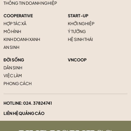
THÔNG TIN DOANH NGHIỆP
COOPERATIVE
START-UP
HỢP TÁC XÃ
KHỞI NGHIỆP
MÔ HÌNH
Ý TƯỞNG
KINH DOANH XANH
HỆ SINH THÁI
AN SINH
ĐỜI SỐNG
VNCOOP
DÂN SINH
VIỆC LÀM
PHONG CÁCH
HOTLINE:
024. 37824741
LIÊN HỆ QUẢNG CÁO