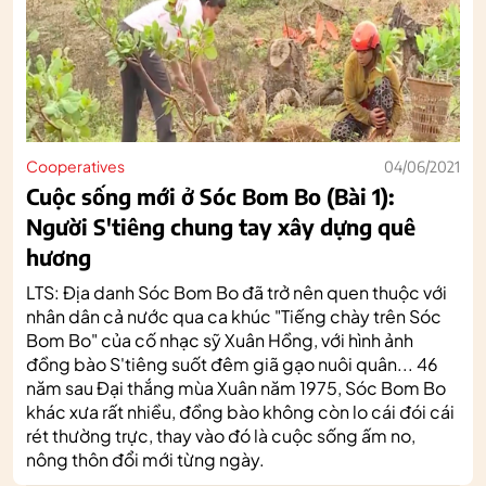
Cooperatives
04/06/2021
Cuộc sống mới ở Sóc Bom Bo (Bài 1):
Người S'tiêng chung tay xây dựng quê
hương
LTS: Địa danh Sóc Bom Bo đã trở nên quen thuộc với
nhân dân cả nước qua ca khúc "Tiếng chày trên Sóc
Bom Bo" của cố nhạc sỹ Xuân Hồng, với hình ảnh
đồng bào S'tiêng suốt đêm giã gạo nuôi quân... 46
năm sau Đại thắng mùa Xuân năm 1975, Sóc Bom Bo
khác xưa rất nhiều, đồng bào không còn lo cái đói cái
rét thường trực, thay vào đó là cuộc sống ấm no,
nông thôn đổi mới từng ngày.