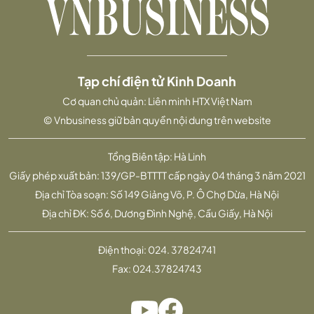
Tạp chí điện tử Kinh Doanh
Cơ quan chủ quản: Liên minh HTX Việt Nam
© Vnbusiness giữ bản quyền nội dung trên website
Tổng Biên tập: Hà Linh
Giấy phép xuất bản: 139/GP-BTTTT cấp ngày 04 tháng 3 năm 2021
Địa chỉ Tòa soạn: Số 149 Giảng Võ, P. Ô Chợ Dừa, Hà Nội
Địa chỉ ĐK: Số 6, Dương Đình Nghệ, Cầu Giấy, Hà Nội
Điện thoại:
024. 37824741
Fax:
024.37824743