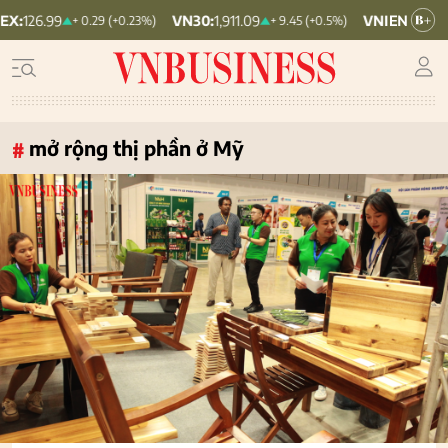
VN30:
1,911.09
VNINDEX:
1,768.06
+ 0.29 (+0.23%)
+ 9.45 (+0.5%)
mở rộng thị phần ở Mỹ
#