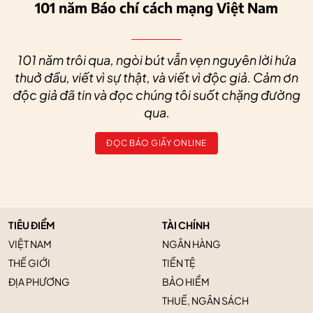
101 năm Báo chí cách mạng Việt Nam
101 năm trôi qua, ngòi bút vẫn vẹn nguyên lời hứa
thuở đầu, viết vì sự thật, và viết vì độc giả. Cảm ơn
độc giả đã tin và đọc chúng tôi suốt chặng đường
qua.
ĐỌC BÁO GIẤY ONLINE
TIÊU ĐIỂM
TÀI CHÍNH
VIỆT NAM
NGÂN HÀNG
THẾ GIỚI
TIỀN TỆ
ĐỊA PHƯƠNG
BẢO HIỂM
THUẾ, NGÂN SÁCH