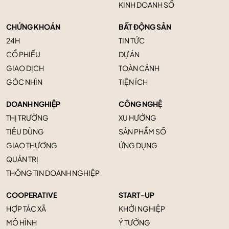
KINH DOANH SỐ
CHỨNG KHOÁN
BẤT ĐỘNG SẢN
24H
TIN TỨC
CỔ PHIẾU
DỰ ÁN
GIAO DỊCH
TOÀN CẢNH
GÓC NHÌN
TIỆN ÍCH
DOANH NGHIỆP
CÔNG NGHỆ
THỊ TRƯỜNG
XU HƯỚNG
TIÊU DÙNG
SẢN PHẨM SỐ
GIAO THƯƠNG
ỨNG DỤNG
QUẢN TRỊ
THÔNG TIN DOANH NGHIỆP
COOPERATIVE
START-UP
HỢP TÁC XÃ
KHỞI NGHIỆP
MÔ HÌNH
Ý TƯỞNG