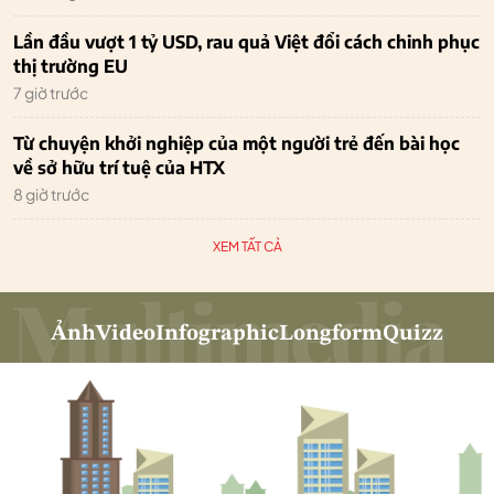
Lần đầu vượt 1 tỷ USD, rau quả Việt đổi cách chinh phục
thị trường EU
7 giờ trước
Từ chuyện khởi nghiệp của một người trẻ đến bài học
về sở hữu trí tuệ của HTX
8 giờ trước
XEM TẤT CẢ
Ảnh
Video
Infographic
Longform
Quizz