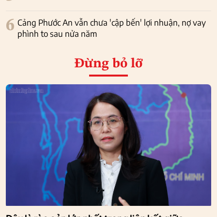
6
Cảng Phước An vẫn chưa 'cập bến' lợi nhuận, nợ vay
phình to sau nửa năm
Đừng bỏ lỡ