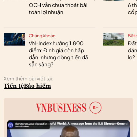
OCH vẫn chưa thoát bài
6 t
toán lợi nhuận
cổ 
Chứng khoán
Bất 
VN-Index hướng 1.800
Đất
điểm: Định giá còn hấp
đán
dẫn, nhưng dòng tiền đã
lo?
sẵn sàng?
Xem thêm bài viết tại:
Tiền tệ
Bảo hiểm