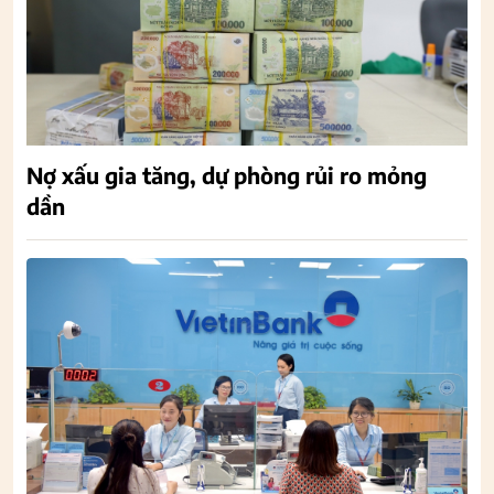
Nợ xấu gia tăng, dự phòng rủi ro mỏng
dần