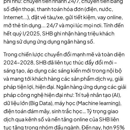
phí như: chuyển tiền nhanh 24/7, chuyển tiền bằng
số điện thoại, thanh toán hóa đơn (điện, nước,
Internet...), đặt vé tàu/xe, gửi tiết kiệm, vay online,
mở thẻ tín dụng... 24/7 và mọi lúc mọi nơi. Tính đến
hết quý I/2025, SHB ghi nhận hàng triệu khách
hàng sử dụng ứng dụng ngân hàng số.
Trong chiến lược chuyển đổi mạnh mẽ và toàn diện
2024-2028, SHB đã liên tục thúc đẩy đổi mới –
sáng tạo, áp dụng các sáng kiến mới trong nội bộ
và mang tới khách hàng các sản phẩm dịch vụ, giải
pháp tiện lợi, hiện đại. Ngân hàng ứng dụng các giải
pháp công nghệ hiện đại như: Trí tuệ nhân tạo (AI),
dữ liệu lớn (Big Data), máy học (Machine learning),
điện toán đám mây, sinh trắc học… Tỷ trọng giao
dịch qua kênh số và nền tảng online của SHB liên
tục tăng trong nhóm đầu ngành. Đến nay, hơn 95%