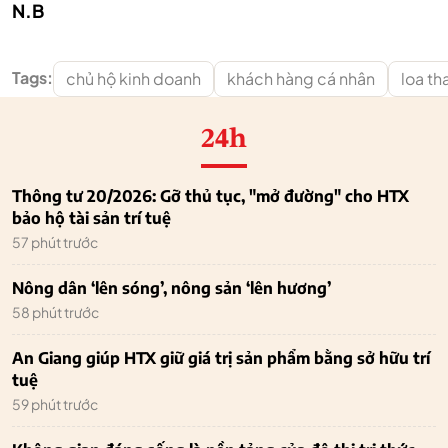
N.B
Tags:
chủ hộ kinh doanh
khách hàng cá nhân
loa th
24h
Thông tư 20/2026: Gỡ thủ tục, "mở đường" cho HTX
bảo hộ tài sản trí tuệ
57 phút trước
Nông dân ‘lên sóng’, nông sản ‘lên hương’
58 phút trước
An Giang giúp HTX giữ giá trị sản phẩm bằng sở hữu trí
tuệ
59 phút trước