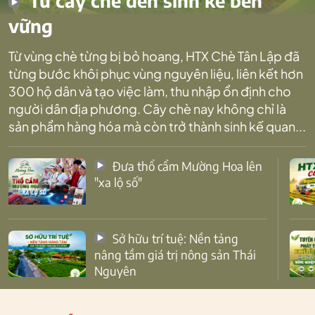
Từ cây chè đến sinh kế bền
vững
Từ vùng chè từng bị bỏ hoang, HTX Chè Tân Lập đã
từng bước khôi phục vùng nguyên liệu, liên kết hơn
300 hộ dân và tạo việc làm, thu nhập ổn định cho
người dân địa phương. Cây chè nay không chỉ là
sản phẩm hàng hóa mà còn trở thành sinh kế quan...
Đưa thổ cẩm Mường Hoa lên
"xa lộ số"
Sở hữu trí tuệ: Nền tảng
nâng tầm giá trị nông sản Thái
Nguyên