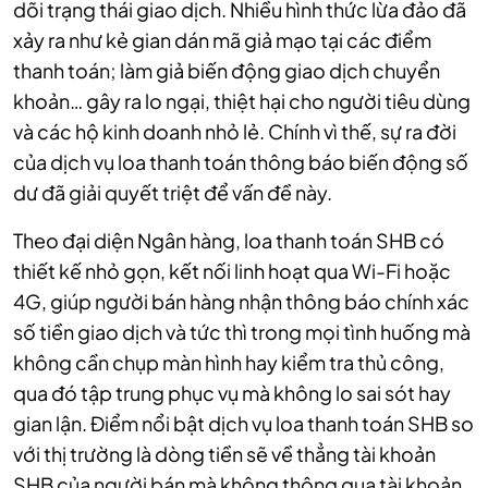
dõi trạng thái giao dịch. Nhiều hình thức lừa đảo đã
xảy ra như kẻ gian dán mã giả mạo tại các điểm
thanh toán; làm giả biến động giao dịch chuyển
khoản… gây ra lo ngại, thiệt hại cho người tiêu dùng
và các hộ kinh doanh nhỏ lẻ. Chính vì thế, sự ra đời
của dịch vụ loa thanh toán thông báo biến động số
dư đã giải quyết triệt để vấn đề này.
Theo đại diện Ngân hàng, loa thanh toán SHB có
thiết kế nhỏ gọn, kết nối linh hoạt qua Wi-Fi hoặc
4G, giúp người bán hàng nhận thông báo chính xác
số tiền giao dịch và tức thì trong mọi tình huống mà
không cần chụp màn hình hay kiểm tra thủ công,
qua đó tập trung phục vụ mà không lo sai sót hay
gian lận. Điểm nổi bật dịch vụ loa thanh toán SHB so
với thị trường là dòng tiền sẽ về thẳng tài khoản
SHB của người bán mà không thông qua tài khoản