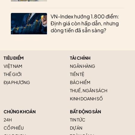
VN-Index hướng 1.800 điểm:
Định giá còn hấp dẫn, nhưng
dòng tiền đã sẵn sàng?
TIÊU ĐIỂM
TÀI CHÍNH
VIỆT NAM
NGÂN HÀNG
THẾ GIỚI
TIỀN TỆ
ĐỊA PHƯƠNG
BẢO HIỂM
THUẾ, NGÂN SÁCH
KINH DOANH SỐ
CHỨNG KHOÁN
BẤT ĐỘNG SẢN
24H
TIN TỨC
CỔ PHIẾU
DỰ ÁN