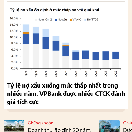
Tỷ lệ nợ xấu xuống mức thấp nhất trong
nhiều năm, VPBank được nhiều CTCK đánh
giá tích cực
Chứng khoán
Chứ
Doanh thu lập đỉnh 20 năm,
Dượ